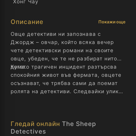
Хонг Чау
Описание
Покажи още
Овце детективи ни запознава с
Джордж – овчар, който всяка вечер
чете детективски романи на своите
овце, убеден, че те не разбират нито
дума.
Когато трагичен инцидент разтърсва
спокойния живот във фермата, овцете
осъзнават, че трябва сами да поемат
ролята на детективи. Следвайки улики
и разследвайки заподозрените хора, те
доказват, че дори най-неочакваните
герои могат да се окажат блестящи в
Гледай онлайн
The Sheep
разкриването на загадки.
Detectives