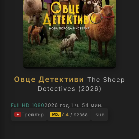
Овце Детективи
The Sheep
Detectives (2026)
Full HD 1080
2026 год.
1 ч. 54 мин.
Трейлър
7.4
/ 92368
IMDb
SUB