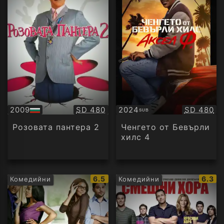
Качество:
Качество
2009
SD 480
2024
SD 480
SUB
БГ
Субтитри
аудио
Розовата пантера 2
Ченгето от Бевърли
хилс 4
IMDb
IMDb
6.5
6.3
Комедийни
Комедийни
рейтинг:
рейти