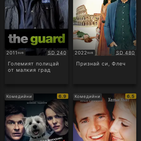
Качество:
Качество
2011
SD 240
2022
SD 480
SUB
SUB
Субтитри
Субтитри
Големият полицай
Признай си, Флеч
от малкия град
IMDb
IMDb
6.9
6.5
Комедийни
Комедийни
рейтинг:
рейти