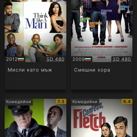
Качество:
Качество
2012
SD 480
2009
SD 480
БГ
БГ
аудио
аудио
Мисли като мъж
Смешни хора
IMDb
IMDb
7.3
6.4
Комедийни
Комедийни
рейтинг:
рейти