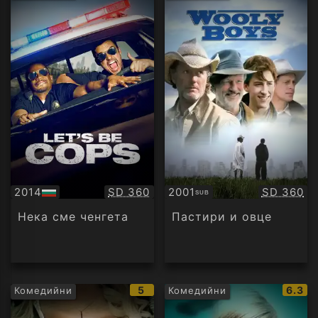
рейтинг:
рейти
Качество:
Качество
2014
SD 360
2001
SD 360
SUB
БГ
Субтитри
аудио
Нека сме ченгета
Пастири и овце
IMDb
IMDb
5
6.3
Комедийни
Комедийни
рейтинг:
рейти