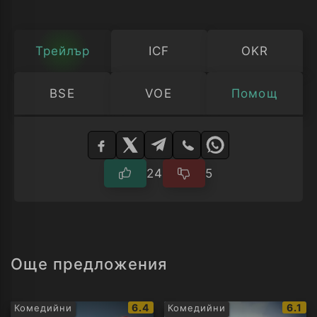
Трейлър
ICF
OKR
BSE
VOE
Помощ
Изберете
плейър
24
5
Още предложения
IMDb
IMDb
6.4
6.1
Комедийни
Комедийни