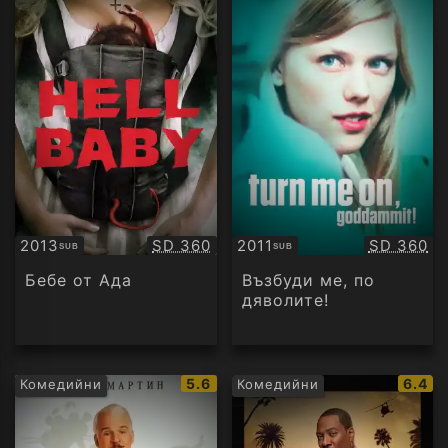
Качество:
Качество
2013
SD 360
2011
SD 360
SUB
SUB
Субтитри
Субтитри
Бебе от Ада
Възбуди ме, по
дяволите!
IMDb
IMDb
5.6
6.4
Комедийни
Комедийни
рейтинг:
рейти