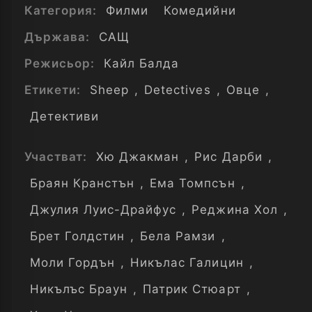
Категория:
Филми
Комедийни
Държава:
САЩ
Режисьор:
Кайл Балда
Етикети:
Sheep
,
Detectives
,
Овце
,
Детективи
Участват:
Хю Джакман
,
Рис Дарби
,
Браян Кранстън
,
Ема Томпсън
,
Джулия Луис-Драйфус
,
Реджина Хол
,
Брет Голдстин
,
Бела Рамзи
,
Моли Гордън
,
Никълас Галицин
,
Никълъс Браун
,
Патрик Стюарт
,