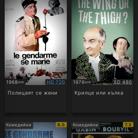
Качество:
Качество
1968
HD 720
1976
SD 480
SUB
SUB
Субтитри
Субтитри
Полицаят се жени
Крилце или кълка
IMDb
IMDb
6.5
7.3
Комедийни
Комедийни
рейтинг:
рейти