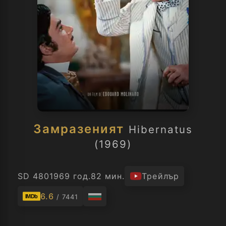
Замразеният
Hibernatus
(1969)
SD 480
1969 год.
82 мин.
Трейлър
6.6
/ 7441
IMDb