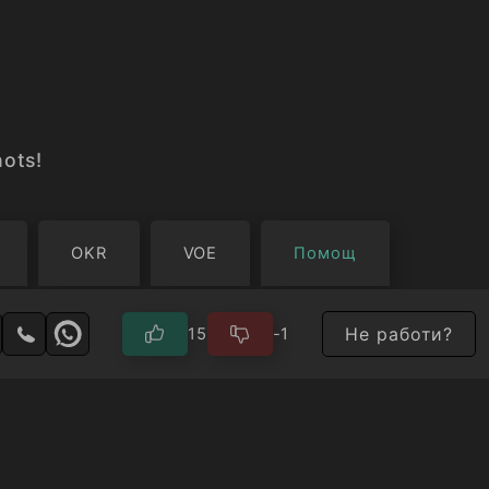
ots!
OKR
VOE
Помощ
Не работи?
15
-1