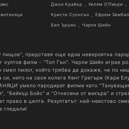
хамс
Джон Крайър
,
Уилям О'Лиъри
,
мотаняци
Кристи Суонсън
,
Ефрем Зимбал
Бил Ъруин
,
Чарли Шийн
ят пищов", представя още една невероятна паро
уг култов филм - "Топ Гън". Чарли Шийн играе ро
 смел пилот, който трябва да докаже, че по ни
 си, нито на своя колега Кент Грегъри (Кари Елу
АНЯЦИ умело пародират филми като "Тануващия
и", "Бейкър Бойс" и "Отнесени от вихъра" и стре
ат право в целта. Резултатът: най-неистово см
е гледали!