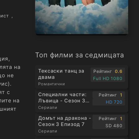
ист
,
Топ филми за седмицата
дия,
лята на
Тексаски танц за
Рейтинг
0.6
що не
двама
Full HD 1080
ис).
Романтични
т с
Специални части:
Рейтинг
1
Лъвица - Сезон 3
лите на
HD 720
Епизод 1
Сериали
ешният
Домът на дракона -
Рейтинг
1
Сезон 3 Епизод 7
SD 480
Сериали