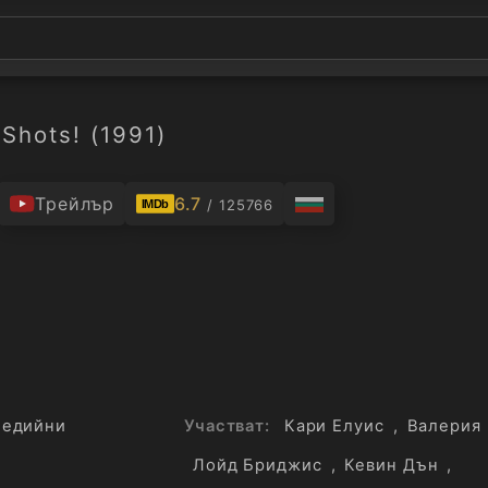
 Shots! (1991)
Трейлър
6.7
/ 125766
IMDb
медийни
Участват:
Кари Елуис
,
Валерия
Лойд Бриджис
,
Кевин Дън
,