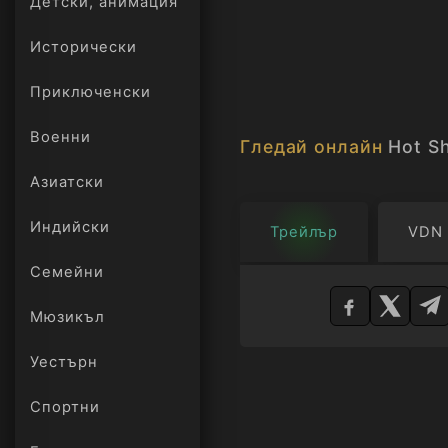
Детски, анимация
Исторически
Приключенски
Военни
Гледай онлайн
Hot Sh
Азиатски
Индийски
Трейлър
VDN
Изберете
Семейни
плейър
Мюзикъл
Уестърн
Спортни