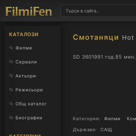
КАТАЛОЗИ
Смотаняци
Hot
📂
Филми
SD 360
1991 год.
85 мин.
📂
Сериали
📂
Актьори
📂
Режисьори
📂
Общ каталог
📂
Биографии
Категория:
Филми
Ко
Държава:
САЩ