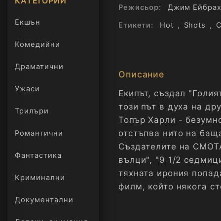
КАТЕГОРИИ
Режисьор:
Джим Ейбра
Екшън
Етикети:
Hot
,
Shots
,
С
Комедийни
Драматични
Описание
Ужаси
Екипът, създал "Голи
този път в духа на др
Трилъри
онлайн
Топър Харли - безумно
отстъпва нито на баща
Романтични
Създателите на СМОТ
Фантастика
вълци", "9 1/2 седмиц
тяхната ирония попад
Криминални
филм, който някога ст
Документални