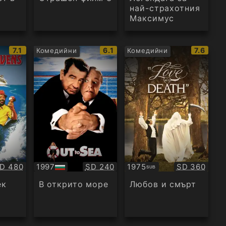
най-страхотния
Максимус
IMDb
IMDb
IMDb
7.1
6.1
7.6
Комедийни
Комедийни
рейтинг:
рейтинг:
рейтинг
ачество:
Качество:
Качество:
D 480
1997
SD 240
1975
SD 360
SUB
БГ
Субтитри
аудио
ек
В открито море
Любов и смърт