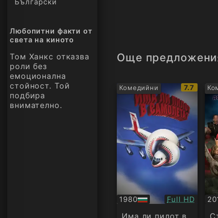
Български
Любопитни факти от
света на киното
Още предложени
Том Ханкс отказва
роли без
емоционална
стойност. Той
IMDb
7.7
Комедийни
Ко
подбира
рейтинг:
внимателно.
Качество:
1980
Full HD
20
БГ
Су
аудио
Има ли пилот в
С