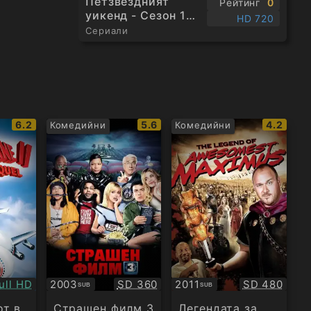
Петзвездният
Рейтинг
0
уикенд - Сезон 1
HD 720
Епизод 1
Сериали
IMDb
IMDb
IMDb
6.2
5.6
4.2
Комедийни
Комедийни
рейтинг:
рейтинг:
рейтинг
ачество:
Качество:
Качество:
ull HD
2003
SD 360
2011
SD 480
SUB
SUB
Субтитри
Субтитри
от в
Страшен филм 3
Легендата за