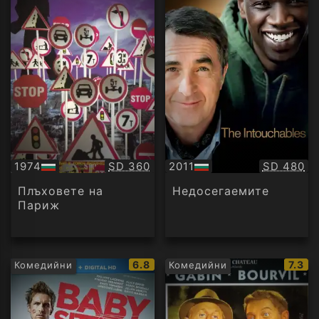
Качество:
Качество
1974
SD 360
2011
SD 480
БГ
БГ
аудио
аудио
Плъховете на
Недосегаемите
Париж
IMDb
IMDb
6.8
7.3
Комедийни
Комедийни
рейтинг:
рейти