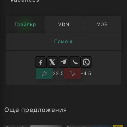
Трейлър
VDN
VOE
Помощ
Изберете
плейър
22.5
-4.5
Още предложения
IMDb