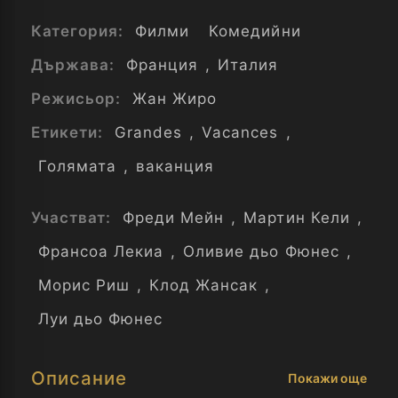
Категория:
Филми
Комедийни
Държава:
Франция
,
Италия
Режисьор:
Жан Жиро
Етикети:
Grandes
,
Vacances
,
Голямата
,
ваканция
Участват:
Фреди Мейн
,
Мартин Кели
,
Франсоа Лекиа
,
Оливие дьо Фюнес
,
Морис Риш
,
Клод Жансак
,
Луи дьо Фюнес
Описание
Покажи още