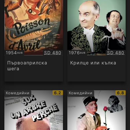
Качество:
Качество
1954
SD 480
1976
SD 480
SUB
SUB
Субтитри
Субтитри
Първоаприлска
Крилце или кълка
шега
IMDb
IMDb
6.2
6.8
Комедийни
Комедийни
рейтинг:
рейти