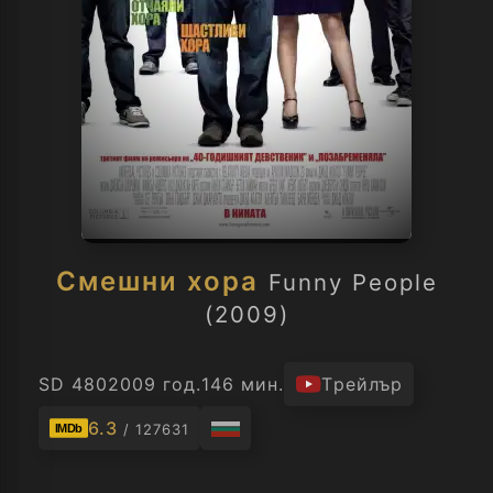
Смешни хора
Funny People
(2009)
SD 480
2009 год.
146 мин.
Трейлър
6.3
/ 127631
IMDb