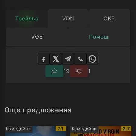
Трейлър
VDN
OKR
VOE
Помощ
Изберете
плейър
19
1
Още предложения
IMDb
IMDb
7.1
2.7
Комедийни
Комедийни
рейтинг:
рейти