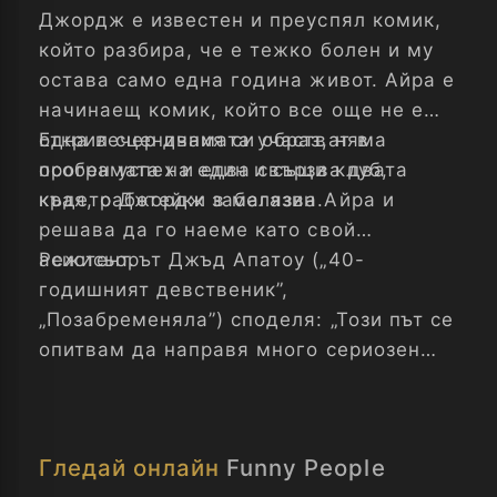
Джордж е известен и преуспял комик,
който разбира, че е тежко болен и му
остава само една година живот. Айра е
начинаещ комик, който все още не е
открил сценичния си образ, няма
Една вечер двамата участват в
особен успех и едва свързва двата
програмата на един и същи клуб,
края, работейки в магазин.
където Джордж забелязва Айра и
решава да го наеме като свой
асистент.
Режисьорът Джъд Апатоу („40-
годишният девственик”,
„Позабременяла”) споделя: „Този път се
опитвам да направя много сериозен
филм, който е два пъти по-смешен от
предишните. Стискайте ми палци!"
Гледай онлайн
Funny People