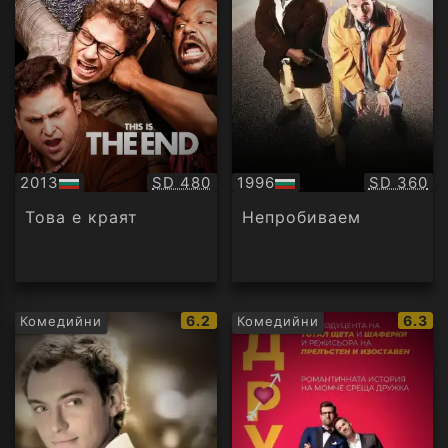
Качество:
Качество
2013
SD 480
1996
SD 360
БГ
БГ
аудио
аудио
Това е краят
Непробиваем
IMDb
IMDb
6.2
6.3
Комедийни
Комедийни
рейтинг:
рейти