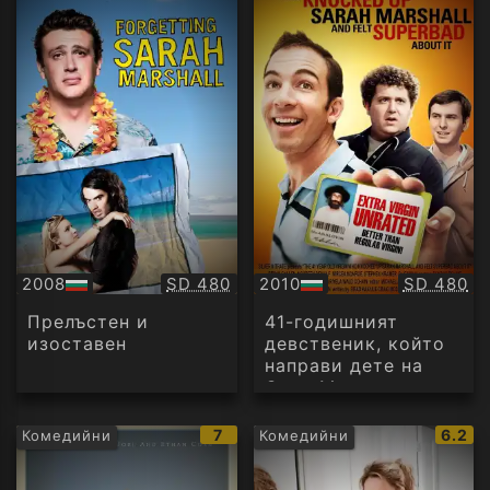
Качество:
Качество
2008
SD 480
2010
SD 480
БГ
БГ
аудио
аудио
Прелъстен и
41-годишният
изоставен
девственик, който
направи дете на
Сара Маршал и се
почувства виновен
IMDb
IMDb
7
6.2
Комедийни
Комедийни
рейтинг:
рейти