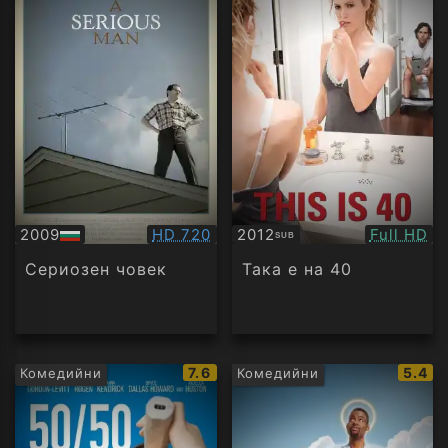
Качество:
Качество
2009
HD 720
2012
Full HD
SUB
БГ
Субтитри
аудио
Сериозен човек
Така е на 40
IMDb
IMDb
7.6
5.4
Комедийни
Комедийни
рейтинг:
рейти