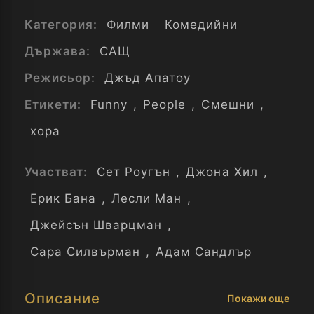
Категория:
Филми
Комедийни
Държава:
САЩ
Режисьор:
Джъд Апатоу
Етикети:
Funny
,
People
,
Смешни
,
хора
Участват:
Сет Роугън
,
Джона Хил
,
Ерик Бана
,
Лесли Ман
,
Джейсън Шварцман
,
Сара Силвърман
,
Адам Сандлър
Описание
Покажи още