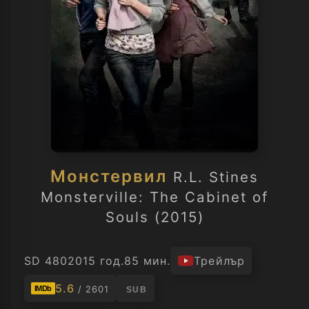
Монстервил
R.L. Stines
Monsterville: The Cabinet of
Souls (2015)
SD 480
2015 год.
85 мин.
Трейлър
5.6
/ 2601
IMDb
SUB