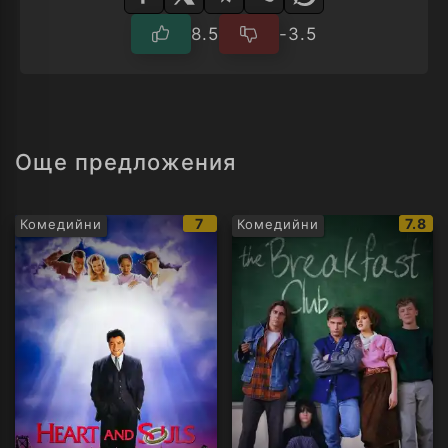
8.5
-3.5
Още предложения
IMDb
IMDb
7
7.8
Комедийни
Комедийни
рейтинг:
рейти