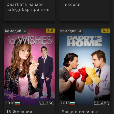
аудио
Сватбата на моя
Пиксели
най-добър приятел
IMDb
IMDb
5.5
6.2
Комедийни
Комедийни
рейтинг:
рейти
Качество:
Качество
2010
SD 360
2015
SD 480
БГ
БГ
аудио
аудио
16 Желания
Баща в излишък