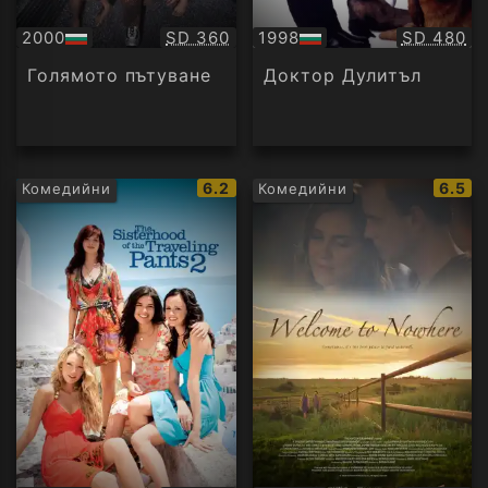
Качество:
Качество
2000
SD 360
1998
SD 480
БГ
БГ
аудио
аудио
Голямото пътуване
Доктор Дулитъл
IMDb
IMDb
6.2
6.5
Комедийни
Комедийни
рейтинг:
рейти