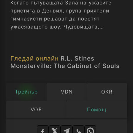
Когато пътуващата Зала на ужасите
пристига в Денвил, група приятели
гимназисти решават да посетят
ужасяващото шоу. Чудовищата,
зомбитата и вампирита действително
приличат на истински същества, а
доктор Хистер и неговата
Гледай онлайн
R.L. Stines
очаровалтелна помощница Лилит,
Monsterville: The Cabinet of Souls
наистина знаят как да плашат хората.
Но Бет открива странна стая зад
сцената, в която се крият душите на
Трейлър
VDN
OKR
изгубените тийнейджъри. И сега само
групата приятели могат да им
VOE
Помощ
помогнат, преди да останат в капан
Изберете
там завинаги...
плейър