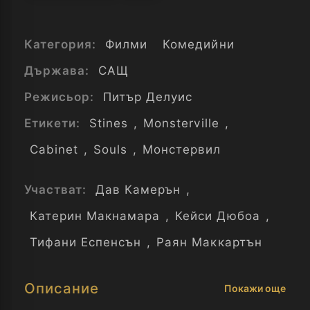
Категория:
Филми
Комедийни
Държава:
САЩ
Режисьор:
Питър Делуис
Етикети:
Stines
,
Monsterville
,
Cabinet
,
Souls
,
Монстервил
Участват:
Дав Камерън
,
Катерин Макнамара
,
Кейси Дюбоа
,
Тифани Еспенсън
,
Раян Маккартън
Описание
Покажи още