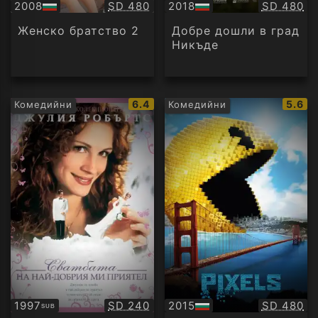
Качество:
Качество
2008
SD 480
2018
SD 480
БГ
БГ
аудио
аудио
Женско братство 2
Добре дошли в град
Никъде
IMDb
IMDb
6.4
5.6
Комедийни
Комедийни
рейтинг:
рейти
Качество:
Качество
1997
SD 240
2015
SD 480
SUB
Субтитри
БГ