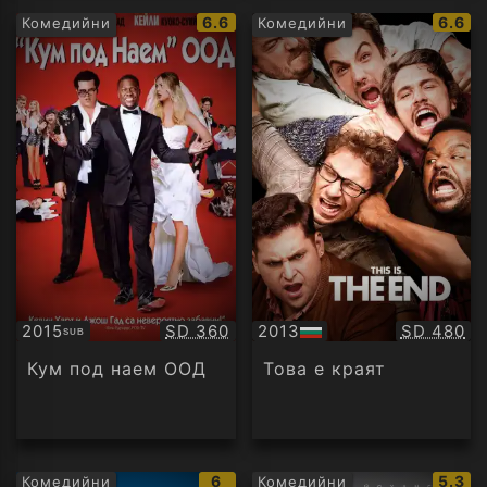
IMDb
IMDb
6.6
6.6
Комедийни
Комедийни
рейтинг:
рейти
Качество:
Качество
2015
SD 360
2013
SD 480
SUB
Субтитри
БГ
аудио
Кум под наем ООД
Това е краят
IMDb
IMDb
6
5.3
Комедийни
Комедийни