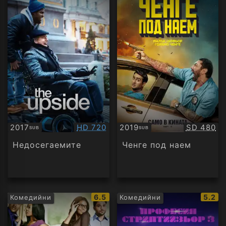
Качество:
Качество
2017
HD 720
2019
SD 480
SUB
SUB
Субтитри
Субтитри
Недосегаемите
Ченге под наем
IMDb
IMDb
6.5
5.2
Комедийни
Комедийни
рейтинг:
рейти