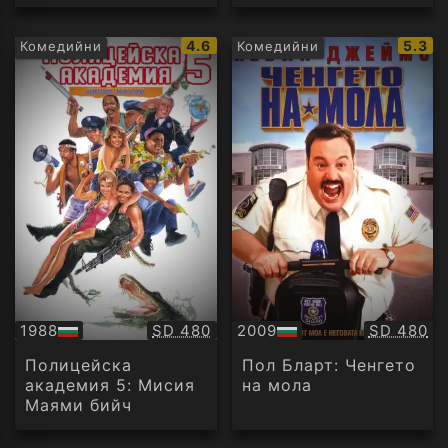
IMDb
IMDb
4.6
5.3
Комедийни
Комедийни
рейтинг:
рейти
Качество:
Качество
1988
SD 480
2009
SD 480
БГ
БГ
аудио
аудио
Полицейска
Пол Бларт: Ченгето
академия 5: Мисия
на мола
Маями бийч