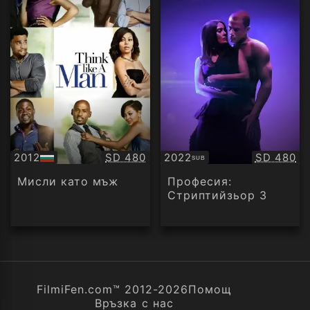
Качество:
Качество
2012
SD 480
2022
SD 480
SUB
БГ
Субтитри
аудио
Мисли като мъж
Професия:
Стриптийзьор 3
FilmiFen.com™ 2012-2026
Помощ
Връзка с нас