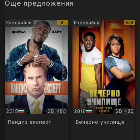
Още предложения
IMDb
IMDb
6
5.6
Комедийни
Комедийни
рейтинг:
рейти
Качество:
Качество
2015
SD 480
2018
SD 480
БГ
БГ
аудио
аудио
Пандиз експерт
Вечерно училище