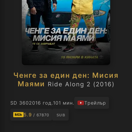
Ченге за един ден: Мисия
Маями
Ride Along 2 (2016)
SD 360
2016 год.
101 мин.
Трейлър
5.9
/ 67870
IMDb
SUB