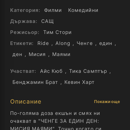
Категория:
Филми
Комедийни
Държава:
САЩ
Режисьор:
Тим Стори
Етикети:
Ride
,
Along
,
Ченге
,
един
,
ден
,
Мисия
,
Маями
Участват:
Айс Кюб
,
Тика Самптър
,
Бенджамин Брат
,
Кевин Харт
Описание
Покажи още
По-голяма доза екшън и смях ни
очакват в "ЧЕНГЕ ЗА ЕДИН ДЕН:
МИСИЯ МАЯМИ". Точно когато си