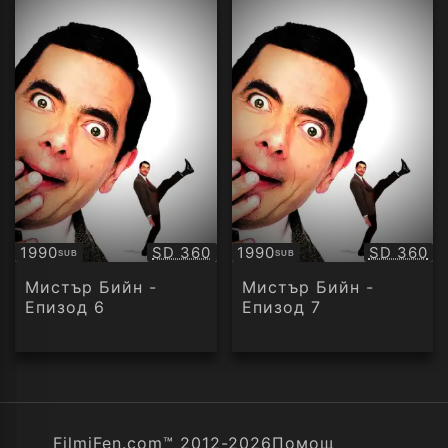
Качество:
Качество
1990
SD 360
1990
SD 360
SUB
SUB
Субтитри
Субтитри
Мистър Бийн -
Мистър Бийн -
Епизод 6
Епизод 7
FilmiFen.com™ 2012-2026
Помощ