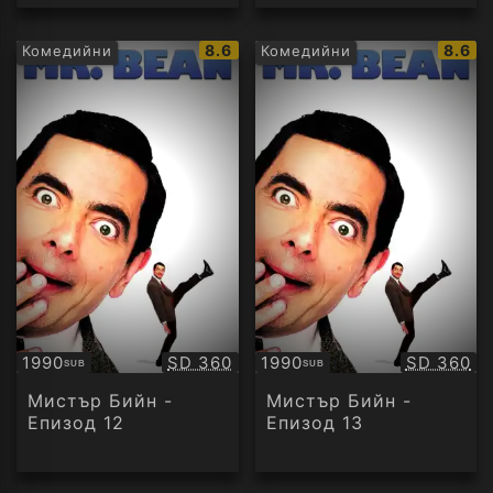
IMDb
IMDb
8.6
8.6
Комедийни
Комедийни
рейтинг:
рейти
Качество:
Качество
1990
SD 360
1990
SD 360
SUB
SUB
Субтитри
Субтитри
Мистър Бийн -
Мистър Бийн -
Епизод 12
Епизод 13