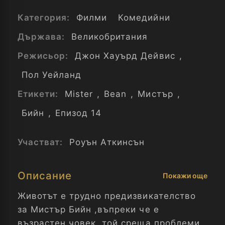
Категория:
Филми
Комедийни
Държава:
Великобритания
Режисьор:
Джон Хауърд Дейвис
,
Пол Уейланд
Етикети:
Mister
,
Bean
,
Мистър
,
Бийн
,
Епизод 14
Участват:
Роуън Аткинсън
Описание
Покажи още
Животът е трудно предизвикателство
за Мистър Бийн ,въпреки че e
възрастен човек, той среща проблеми