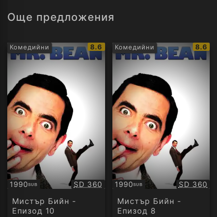
Още предложения
IMDb
IMDb
8.6
8.6
Комедийни
Комедийни
рейтинг:
рейти
Качество:
Качество
1990
SD 360
1990
SD 360
SUB
SUB
Субтитри
Субтитри
Мистър Бийн -
Мистър Бийн -
Епизод 10
Епизод 8