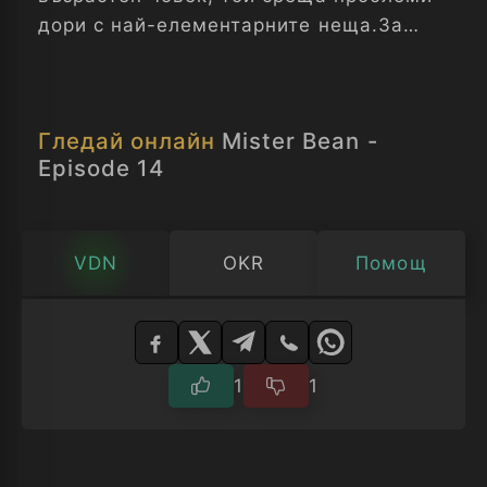
дори с най-елементарните неща.За
щастие, неговото упорство е
обикновено възнаградено, и той
намира оригинален начин за справяне
Гледай онлайн
Mister Bean -
с проблема. Мистър Бийн - Епизод 14
Episode 14
VDN
OKR
Помощ
Изберете
плейър
1
1