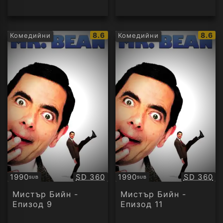
IMDb
IMDb
8.6
8.6
Комедийни
Комедийни
рейтинг:
рейти
Качество:
Качество
1990
SD 360
1990
SD 360
SUB
SUB
Субтитри
Субтитри
Мистър Бийн -
Мистър Бийн -
Епизод 9
Епизод 11