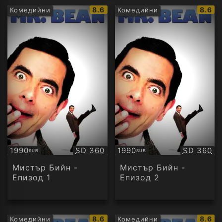
IMDb
IMDb
8.6
8.6
Комедийни
Комедийни
рейтинг:
рейти
Качество:
Качество
1990
SD 360
1990
SD 360
SUB
SUB
Субтитри
Субтитри
Мистър Бийн -
Мистър Бийн -
Епизод 1
Епизод 2
IMDb
IMDb
8.6
8.6
Комедийни
Комедийни