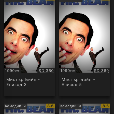
рейтинг:
рейти
Качество:
Качество
1990
SD 360
1990
SD 360
SUB
SUB
Субтитри
Субтитри
Мистър Бийн -
Мистър Бийн -
Епизод 3
Епизод 5
IMDb
IMDb
8.6
8.6
Комедийни
Комедийни
рейтинг:
рейти