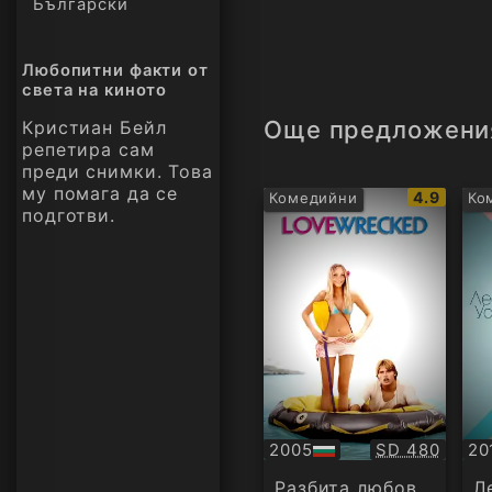
Български
Любопитни факти от
света на киното
Още предложени
Кристиан Бейл
репетира сам
преди снимки. Това
му помага да се
IMDb
4.9
Комедийни
Ко
подготви.
рейтинг:
Качество:
2005
SD 480
20
БГ
БГ
аудио
ау
Разбита любов
Л