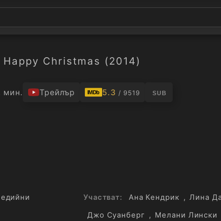
Happy Christmas (2014)
 мин.
Трейлър
5.3
/ 9519
IMDb
SUB
медийни
Участват:
Ана Кендрик
,
Лина Д
Джо Суанберг
,
Мелани Лински