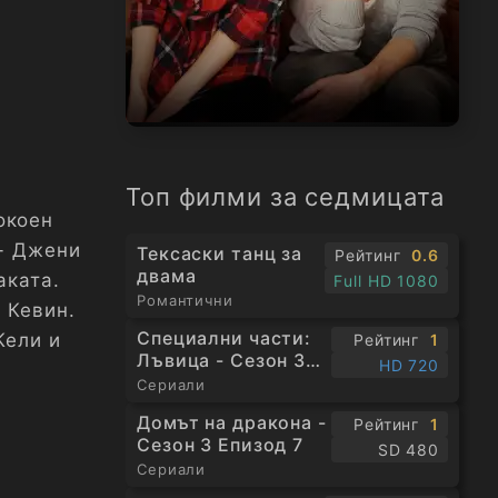
Топ филми за седмицата
окоен
 - Джени
Тексаски танц за
Рейтинг
0.6
двама
аката.
Full HD 1080
Романтични
 Кевин.
Специални части:
Кели и
Рейтинг
1
Лъвица - Сезон 3
HD 720
Епизод 1
Сериали
Домът на дракона -
Рейтинг
1
Сезон 3 Епизод 7
SD 480
Сериали