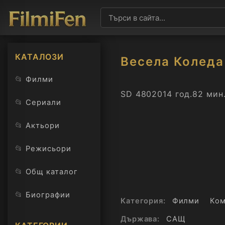
КАТАЛОЗИ
Весела Коледа
📂
Филми
SD 480
2014 год.
82 мин.
📂
Сериали
📂
Актьори
📂
Режисьори
📂
Общ каталог
📂
Биографии
Категория:
Филми
Ко
Държава:
САЩ