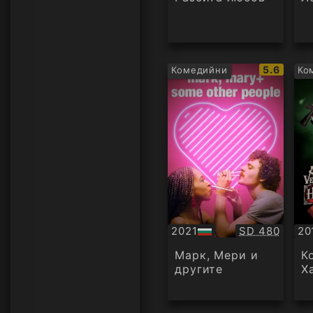
IMDb
5.6
Комедийни
Ко
рейтинг:
Качество:
2021
SD 480
20
БГ
Су
аудио
Марк, Мери и
К
другите
Х