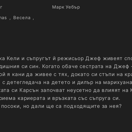
г
Марк Уебър
mas
,
Весела
,
а Кели и съпругът й режисьор Джеф живеят сп
одишния си син. Когато обаче сестрата на Джеф
й я кани да живее с тях, докато си стъпи на кр
 с детегледача на детето и дилър на марихуана
ата си Карсън започват неусетно да влияят на 
риема кариерата и връзката със съпруга си.
 посоки, но дали ще са подходящите за нея?