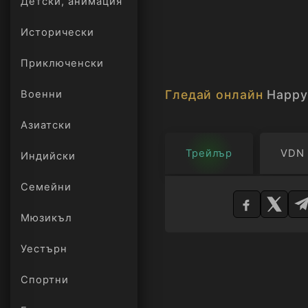
Детски, анимация
Исторически
Приключенски
Гледай онлайн
Happy
Военни
Азиатски
Трейлър
VDN
Индийски
Изберете
Семейни
плейър
Мюзикъл
Уестърн
Спортни