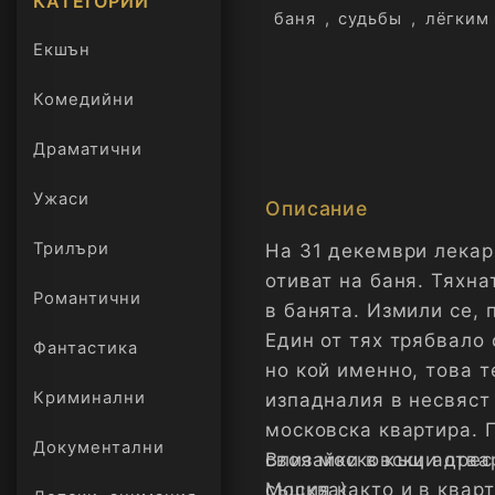
КАТЕГОРИИ
баня
,
судьбы
,
лёгким
Екшън
Комедийни
Драматични
Ужаси
Описание
Трилъри
На 31 декември лекар
онлайн
отиват на баня. Тяхн
Романтични
в банята. Измили се, 
Един от тях трябвало 
Фантастика
но кой именно, това т
Криминални
изпадналия в несвяст
московска квартира. 
Документални
своя московски адрес
Влизайки в къщи отвар
Москва).
същия както и в кварт