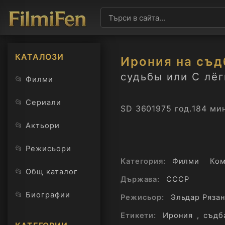
КАТАЛОЗИ
Ирония на съдб
судьбы или С лёг
📂
Филми
📂
Сериали
SD 360
1975 год.
184 мин
📂
Актьори
📂
Режисьори
Категория:
Филми
Ко
📂
Общ каталог
Държава:
СССР
📂
Биографии
Режисьор:
Эльдар Ряза
Етикети:
Ирония
,
съдб