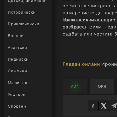
Детски, анимация
време в ленинградска
Исторически
намерението да посре
нататък всички навярн
Но за всички нас ще 
Приключенски
разберат.
прекрасен филм – еди
съдбата или честита б
Военни
Азиатски
Индийски
Гледай онлайн
Ирони
Семейни
Мюзикъл
VDN
OKR
Уестърн
Изберете
плейър
Спортни