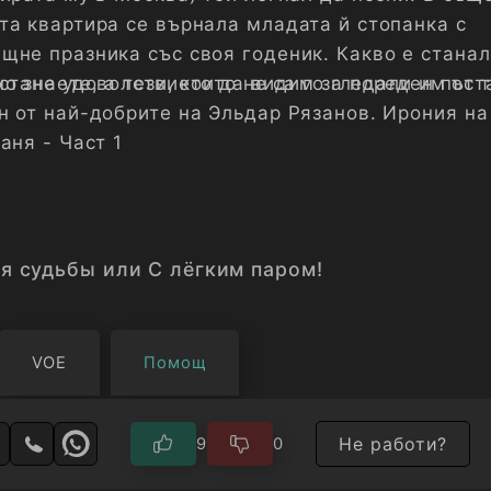
та квартира се върнала младата й стопанка с
щне празника със своя годеник. Какво е станал
о знаете, а тези, които не са го гледали им ост
остане удоволствието да видим за пореден път 
н от най-добрите на Эльдар Рязанов. Ирония на
аня - Част 1
я судьбы или С лёгким паром!
VOE
Помощ
Не работи?
9
0