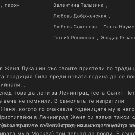
,
паром
Валентина Талызина
,
Любовь Добржанская
,
Любовь Соколова
,
Ольга Науме
Готлиб Ронинсон
,
Эльдар Рязан
я Женя Лукашин със своите приятели по тради
ата традиция била преди новата година да се по
пийнали...
след това да лети за Ленинград (сега Санкт Пет
е вече не помнили. В самолета те изпратили
 Женя, когото го очаквала годеницата му в нег
Пристигайки в Ленинград Женя си взема такси к
 (оказва се че в Ленинград има същата улица к
яйки вратата със собствения си ключ (който се
ирата му в Москва) той легнал да поспи. В същ