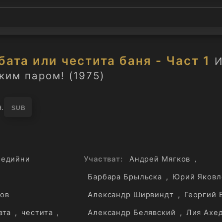
ата или честита баня - Част 1
И
ким паром! (1975)
.
SUB
медийни
Участват:
Андрей Мягков
,
Барбара Брыльска
,
Юрий Яковл
нов
Александр Ширвиндт
,
Георгий 
ата
,
честита
,
Александр Белявский
,
Лия Ахе