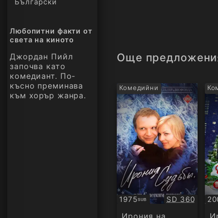
Български
Любопитни факти от
света на киното
Още предложени
Джордан Пийл
започва като
комедиант. По-
късно преминава
Комедийни
Ко
към хорър жанра.
Качество:
1975
SD 360
20
SUB
Субтитри
Су
Ирония на
И