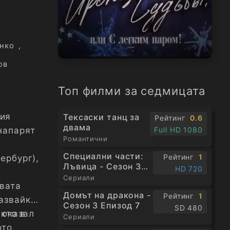
нко
,
ов
Топ филми за седмицата
ция
Тексаски танц за
Рейтинг
0.6
двама
напарят
Full HD 1080
Романтични
Специални части:
Рейтинг
1
ербург),
Лъвица - Сезон 3
HD 720
Епизод 1
Сериали
овата
Домът на дракона -
Рейтинг
1
азвайки
Сезон 3 Епизод 7
SD 480
акто в
 оказал
Сериали
ото