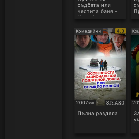
съдбата или
с
честита баня -
П
Част 2
IMDb
4.3
Комедийни
Ко
рейтинг:
Качество:
2007
SD 480
20
SUB
Субтитри
Су
Пълна раздяла
З
у