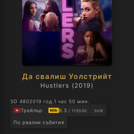
Да свалиш Уолстрийт
Hustlers (2019)
SD 480
2019 год.
1 час 50 мин.
Трейлър
6.3
/ 113530
IMDb
SUB
По реални събития