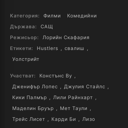
Категория:
Филми
Комедийни
Държава:
САЩ
Режисьор:
Лорийн Скафария
Етикети:
Hustlers
,
свалиш
,
Уолстрийт
Участват:
Констънс Ву
,
Дженифър Лопес
,
Джулия Стайлс
,
Кики Палмър
,
Лили Райнхарт
,
Маделин Бруър
,
Мет Таули
,
Трейс Лисет
,
Карди Би
,
Лизо