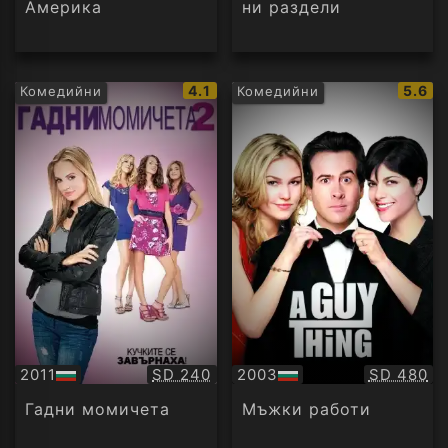
Америка
ни раздели
IMDb
IMDb
4.1
5.6
Комедийни
Комедийни
рейтинг:
рейти
Качество:
Качество
2011
SD 240
2003
SD 480
БГ
БГ
аудио
аудио
Гадни момичета
Мъжки работи