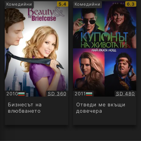
IMDb
IMDb
5.4
6.3
Комедийни
Комедийни
рейтинг:
рейти
Качество:
Качество
2010
SD 360
2011
SD 480
БГ
БГ
аудио
аудио
Бизнесът на
Отведи ме вкъщи
влюбването
довечера