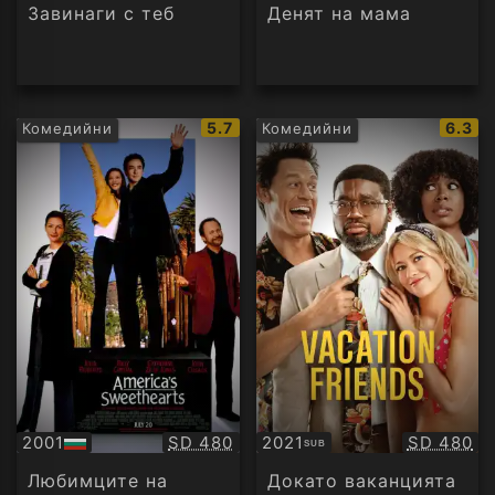
аудио
аудио
Завинаги с теб
Денят на мама
IMDb
IMDb
5.7
6.3
Комедийни
Комедийни
рейтинг:
рейти
Качество:
Качество
2001
SD 480
2021
SD 480
SUB
БГ
Субтитри
аудио
Любимците на
Докато ваканцията