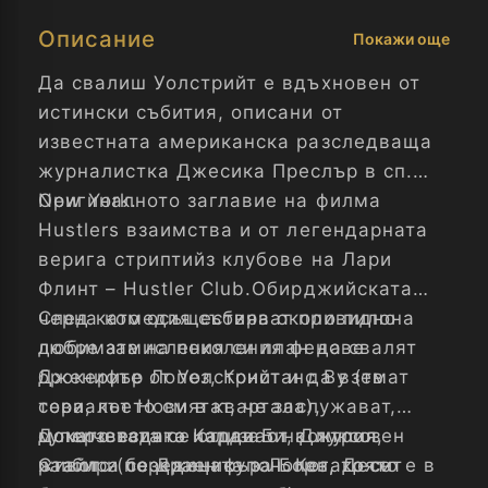
Описание
Покажи още
Да свалиш Уолстрийт е вдъхновен от
истински събития, описани от
известната американска разследваща
журналистка Джесика Преслър в сп.
New York.
Оригиналното заглавие на филма
Hustlers взаимства и от легендарната
верига стриптийз клубове на Лари
Флинт – Hustler Club.Обирджийската
черна комедия събира около пилона
След като осъществяват привидно
любимата на поколения фенове
добре замисления си план да свалят
Дженифър Лопез, Констанс Ву (тв
брокерите от Уолстрийт и да вземат
сериалът Нови в квартала),
това, което смятат, че заслужават,
суперзвездата Карди Би, Джулия
момичетата се отдават на луксозен
Докато всичко излиза от контрол,
Стайлс (поредицата за Борн, Десет
живот и безкраен купон. Когато си
разбира се Дженифър Лопез, която е в