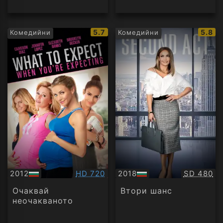
IMDb
IMDb
5.7
5.8
Комедийни
Комедийни
рейтинг:
рейти
Качество:
Качество
2012
HD 720
2018
SD 480
БГ
БГ
аудио
аудио
Очаквай
Втори шанс
неочакваното