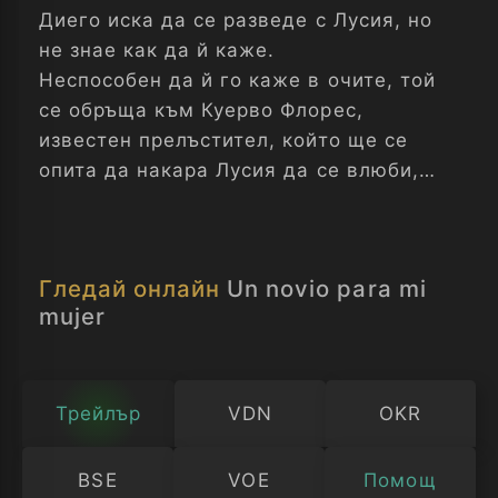
Диего иска да се разведе с Лусия, но
не знае как да й каже.
Неспособен да й го каже в очите, той
се обръща към Куерво Флорес,
известен прелъстител, който ще се
опита да накара Лусия да се влюби,
така че тя да бъде тази, която ще
прекрати брака си.
Гледай онлайн
Un novio para mi
mujer
Трейлър
VDN
OKR
BSE
VOE
Помощ