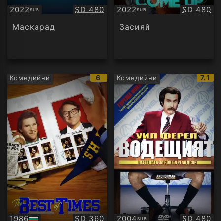
Качество:
Качество
2022
SD 480
2022
SD 480
SUB
SUB
Субтитри
Субтитри
Маскарад
Засияй
IMDb
IMDb
6
7.1
Комедийни
Комедийни
рейтинг:
рейт
Качество:
Качество
1986
SD 360
2004
SD 480
SUB