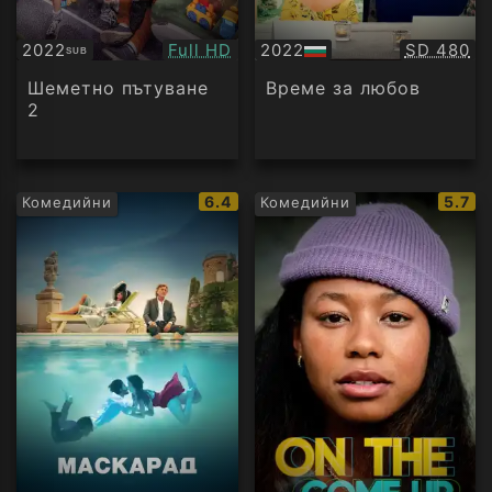
Качество:
Качество
2022
Full HD
2022
SD 480
SUB
Субтитри
БГ
аудио
Шеметно пътуване
Време за любов
2
IMDb
IMDb
6.4
5.7
Комедийни
Комедийни
рейтинг:
рейти