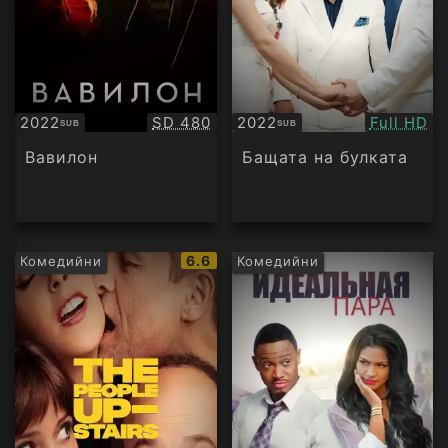
Качество:
Качество
2022
SD 480
2022
Full HD
SUB
SUB
Субтитри
Субтитри
Вавилон
Бащата на булката
IMDb
6.6
Комедийни
Комедийни
рейтинг: