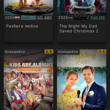
Качество:
Качество
2005
SD 480
2025
Full HD
SUB
БГ
Субтитри
аудио
Разбита любов
The Night My Dad
Saved Christmas 2
IMDb
IMDb
4.8
5.8
Комедийни
Комедийни
рейтинг:
рейти