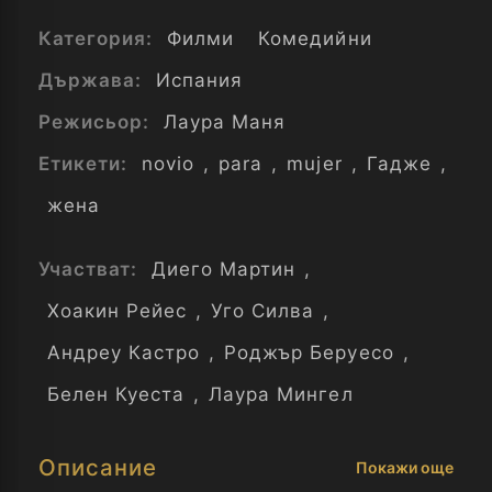
Категория:
Филми
Комедийни
Държава:
Испания
Режисьор:
Лаура Маня
Етикети:
novio
,
para
,
mujer
,
Гадже
,
жена
Участват:
Диего Мартин
,
Хоакин Рейес
,
Уго Силва
,
Андреу Кастро
,
Роджър Беруесо
,
Белен Куеста
,
Лаура Мингел
Описание
Покажи още