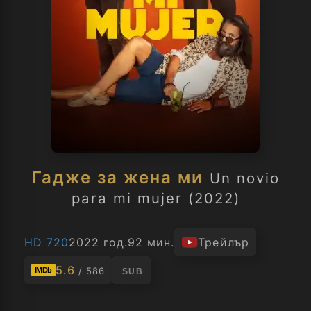
Гадже за жена ми
Un novio
para mi mujer (2022)
HD 720
2022 год.
92 мин.
Трейлър
5.6
/ 586
IMDb
SUB