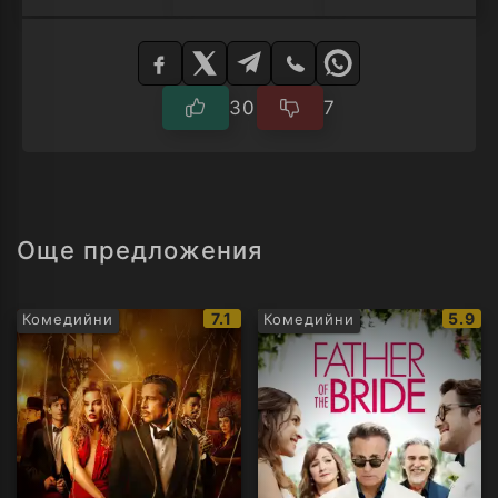
Изберете
плейър
30
7
Още предложения
IMDb
IMDb
7.1
5.9
Комедийни
Комедийни
рейтинг:
рейти