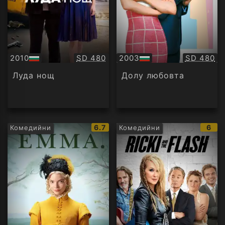
Качество:
Качество
2010
SD 480
2003
SD 480
БГ
БГ
аудио
аудио
Луда нощ
Долу любовта
IMDb
IMD
6.7
6
Комедийни
Комедийни
рейтинг:
рейт