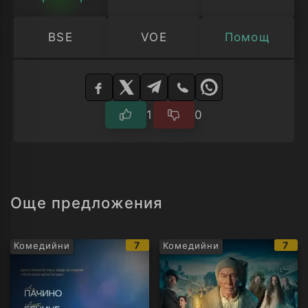
BSE
VOE
Помощ
Изберете
плейър
1
0
Още предложения
IMDb
IMD
7
7
Комедийни
Комедийни
рейтинг:
рейт