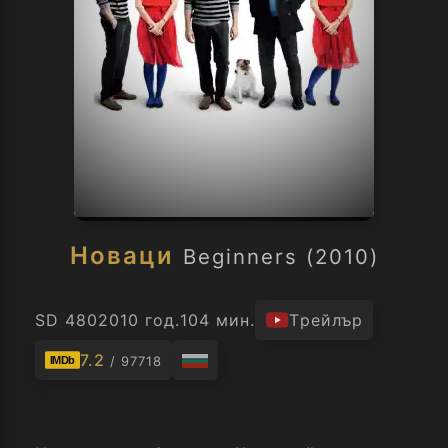
Новаци
Beginners (2010)
SD 480
2010 год.
104 мин.
Трейлър
7.2
/ 97718
IMDb