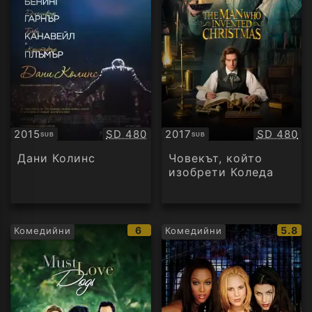
Качество:
Качество
2015
SD 480
2017
SD 480
SUB
SUB
Субтитри
Субтитри
Дани Колинс
Човекът, който
изобрети Коледа
IMDb
IMDb
6
5.8
Комедийни
Комедийни
рейтинг:
рейти