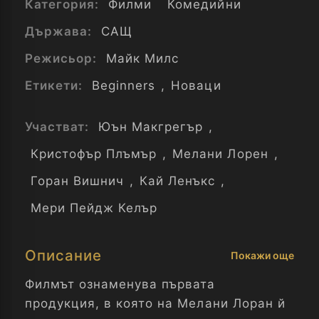
Категория:
Филми
Комедийни
Държава:
САЩ
Режисьор:
Майк Милс
Етикети:
Beginners
,
Новаци
Участват:
Юън Макгрегър
,
Кристофър Плъмър
,
Мелани Лорен
,
Горан Вишнич
,
Кай Ленъкс
,
Мери Пейдж Келър
Описание
Покажи още
Филмът ознаменува първата
продукция, в която на Мелани Лоран й