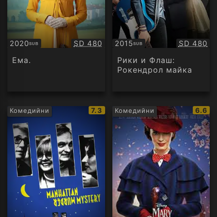
Качество:
Качество
2020
SD 480
2015
SD 480
SUB
SUB
Субтитри
Субтитри
Ема.
Рики и Флаш:
Рокендрол майка
IMDb
IMDb
7.3
6.6
Комедийни
Комедийни
рейтинг:
рейти