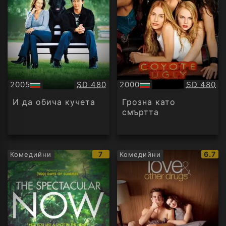
Качество:
Качество
2005
SD 480
2000
SD 480
БГ
БГ
аудио
аудио
И да обича кучета
Грозна като
смъртта
IMDb
IMDb
7
6.7
Комедийни
Комедийни
рейтинг:
рейти