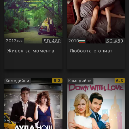
Качество:
Качество
2013
SD 480
2010
SD 480
SUB
Субтитри
БГ
аудио
Живея за момента
Любовта е опиат
IMDb
IMDb
6.3
6.3
Комедийни
Комедийни
рейтинг:
рейти