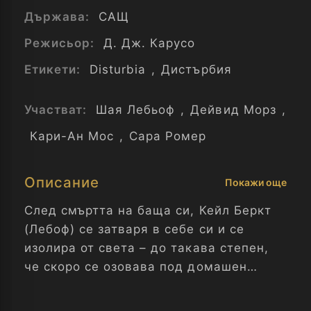
Държава:
САЩ
Режисьор:
Д. Дж. Карусо
Етикети:
Disturbia
,
Дистърбия
Участват:
Шая Лебьоф
,
Дейвид Морз
,
Кари-Ан Мос
,
Сара Ромер
Описание
Покажи още
След смъртта на баща си, Кейл Беркт
(Лебоф) се затваря в себе си и се
изолира от света – до такава степен,
че скоро се озовава под домашен
арест. И докато майка му (Мос) работи
денонощно, за да издържа двамата,