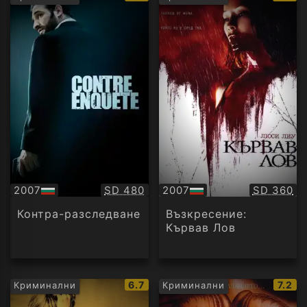
рейтинг:
рейти
Качество:
Качество
2007
SD 480
2007
SD 360
БГ
БГ
аудио
аудио
Контра-разследване
Възкресение:
Кървав Лов
IMDb
IMDb
6.7
7.2
Криминални
Криминални
рейтинг:
рейти