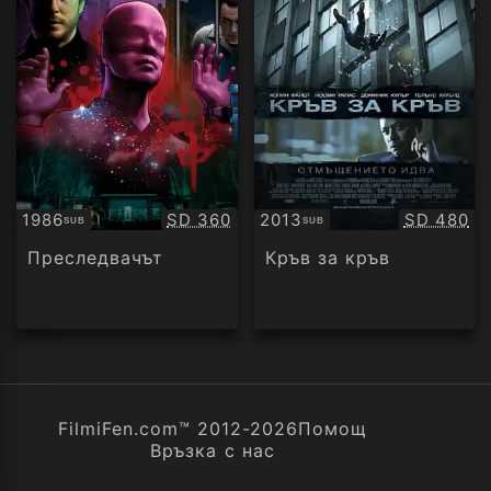
Качество:
Качество
1986
SD 360
2013
SD 480
SUB
SUB
Субтитри
Субтитри
Преследвачът
Кръв за кръв
FilmiFen.com™ 2012-2026
Помощ
Връзка с нас