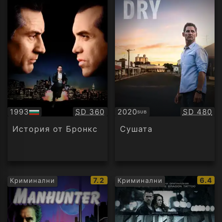
Качество:
Качество
1993
SD 360
2020
SD 480
SUB
БГ
Субтитри
аудио
История от Бронкс
Сушата
IMDb
IMDb
7.2
6.4
Криминални
Криминални
рейтинг:
рейти