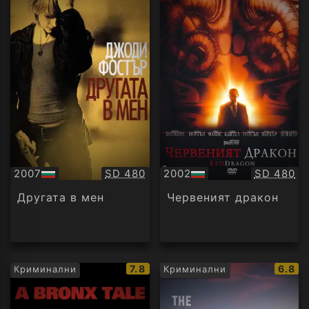
Качество:
Качество
2007
SD 480
2002
SD 480
БГ
БГ
аудио
аудио
Другата в мен
Червеният дракон
IMDb
IMDb
7.8
6.8
Криминални
Криминални
рейтинг:
рейти