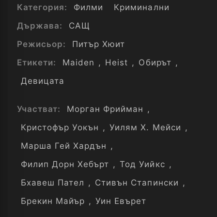
Категория:
Филми
Криминални
Държава:
САЩ
Режисьор:
Питър Хюит
Етикети:
Maiden
,
Heist
,
Обирът
,
Девицата
Участват:
Морган Фрийман
,
Кристофър Уокън
,
Уилям Х. Мейси
,
Марша Гей Хардън
,
Филип Дорн Хебърт
,
Тод Уийкс
,
Бхавеш Пател
,
Стивън Стапински
,
Брекин Майър
,
Уин Евърет