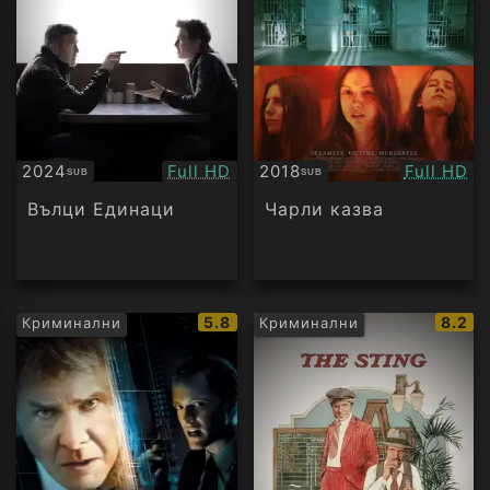
Качество:
Качество
2024
Full HD
2018
Full HD
SUB
SUB
Субтитри
Субтитри
Вълци Единаци
Чарли казва
IMDb
IMDb
5.8
8.2
Криминални
Криминални
рейтинг:
рейти