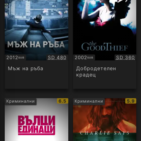
Качество:
Качество
2012
SD 480
2002
SD 360
SUB
SUB
Субтитри
Субтитри
Мъж на ръба
Добродетелен
крадец
IMDb
IMDb
6.5
5.9
Криминални
Криминални
рейтинг:
рейти