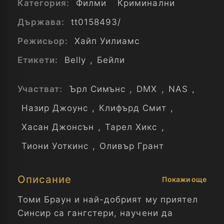
Категория:
Филми
Криминални
Държава:
tt0158493/
Режисьор:
Хайп Уилиамс
Етикети:
Belly
,
Бейли
Участват:
Ърл Симънс
,
DMX
,
NAS
,
Назир Джоунс
,
Клифърд Смит
,
Хасан Джонсън
,
Тарел Хикс
,
Тиони Уоткинс
,
Оливър Грант
Описание
Покажи още
Томи Браун и най-добрият му приятел
Синсир са гангстери, научени да