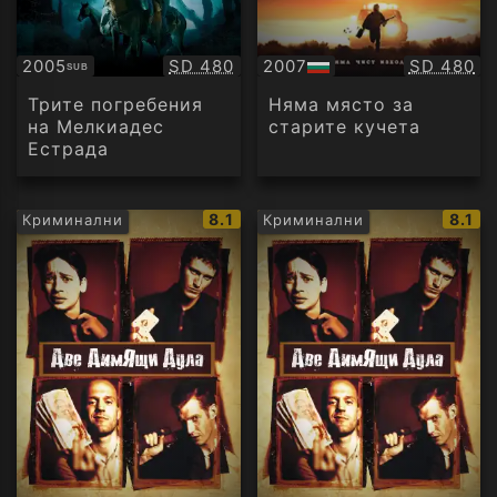
Качество:
Качество
2005
SD 480
2007
SD 480
SUB
Субтитри
БГ
аудио
Трите погребения
Няма място за
на Мелкиадес
старите кучета
Естрада
IMDb
IMDb
8.1
8.1
Криминални
Криминални
рейтинг:
рейти