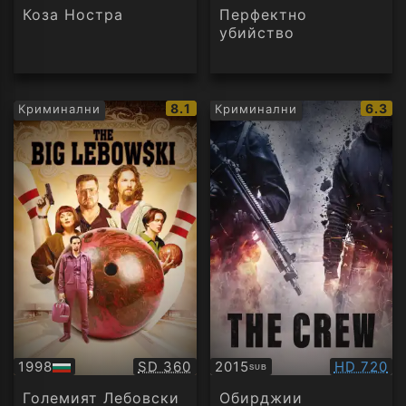
аудио
аудио
Коза Ностра
Перфектно
убийство
IMDb
IMDb
8.1
6.3
Криминални
Криминални
рейтинг:
рейти
Качество:
Качество
1998
SD 360
2015
HD 720
SUB
БГ
Субтитри
аудио
Големият Лебовски
Обирджии