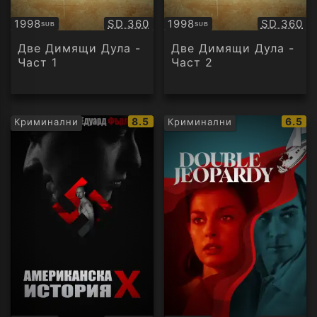
Качество:
Качество
1998
SD 360
1998
SD 360
SUB
SUB
Субтитри
Субтитри
Две Димящи Дула -
Две Димящи Дула -
Част 1
Част 2
IMDb
IMDb
8.5
6.5
Криминални
Криминални
рейтинг:
рейти