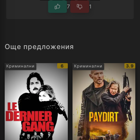
7
1
Още предложения
IMDb
IMDb
6
3.9
Криминални
Криминални
рейтинг:
рейти