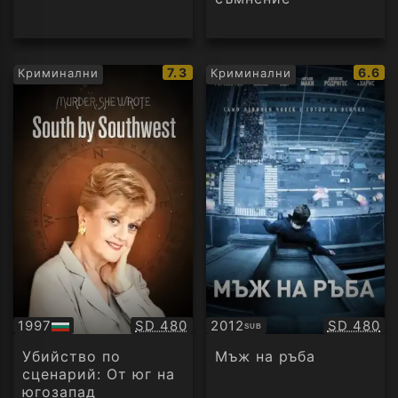
IMDb
IMDb
7.3
6.6
Криминални
Криминални
рейтинг:
рейти
Качество:
Качество
1997
SD 480
2012
SD 480
SUB
БГ
Субтитри
аудио
Убийство по
Мъж на ръба
сценарий: От юг на
югозапад