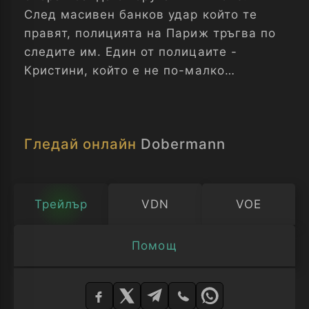
След масивен банков удар който те
правят, полицията на Париж тръгва по
следите им. Един от полицаите -
Кристини, който е не по-малко
садистичен от Доберман, е решил да
стигне до края и да го залови каквото
и да му струва това...
Гледай онлайн
Dobermann
Трейлър
VDN
VOE
Помощ
Изберете
плейър