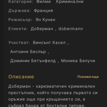
Категория:
Филми
Криминални
Държава:
Франция
Режисьор:
Ян Кунен
Етикети:
Доберман
,
dobermann
Участват:
Винсънт Касел
,
Антоине Беслър
,
Доминик Бетънфелд
,
Моника Белучи
Описание
Покажи още
Доберман - харизматичен криминален
престъпник, който получава първото си
оръжие още при кръщението си, е
събрал банда от брутални типове.