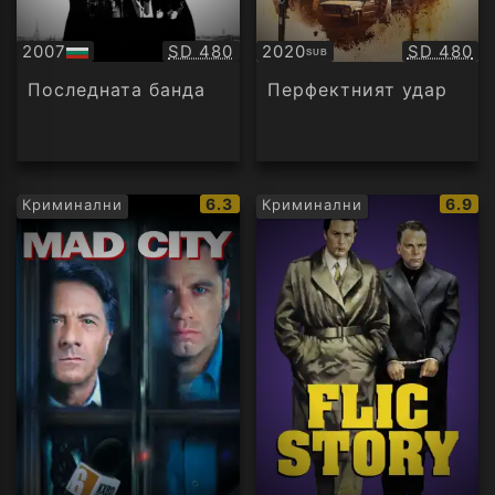
Качество:
Качество
2007
SD 480
2020
SD 480
SUB
БГ
Субтитри
аудио
Последната банда
Перфектният удар
IMDb
IMDb
6.3
6.9
Криминални
Криминални
рейтинг:
рейти