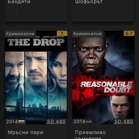
Бандити
Шофьорът
IMDb
IMDb
7
5.7
Криминални
Криминални
рейтинг:
рейти
Качество:
Качество
2014
SD 480
2014
SD 480
SUB
БГ
Субтитри
аудио
Мръсни пари
Приемливо
съмнение