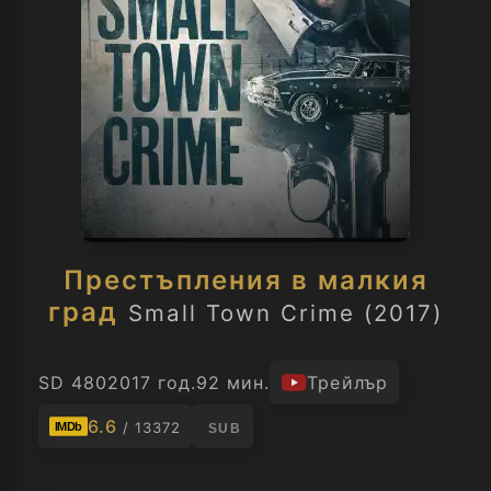
Престъпления в малкия
град
Small Town Crime (2017)
SD 480
2017 год.
92 мин.
Трейлър
6.6
/ 13372
IMDb
SUB