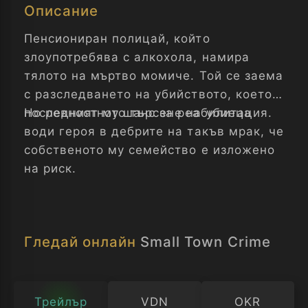
Описание
Пенсиониран полицай, който
злоупотребява с алкохола, намира
тялото на мъртво момиче. Той се заема
с разследването на убийството, което е
последният му шанс за реабилитация.
Но ревностното търсене на убиеца
води героя в дебрите на такъв мрак, че
собственото му семейство е изложено
на риск.
Гледай онлайн
Small Town Crime
Трейлър
VDN
OKR