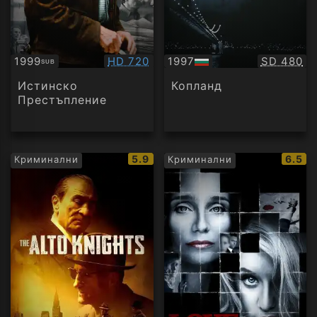
Качество:
Качество
1999
HD 720
1997
SD 480
SUB
Субтитри
БГ
аудио
Истинско
Копланд
Престъпление
IMDb
IMDb
5.9
6.5
Криминални
Криминални
рейтинг:
рейти