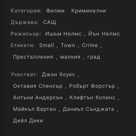
Категория:
Филми
Криминални
Държава:
САЩ
Режисьор:
Ишъм Нелмс
,
Йън Нелмс
Етикети:
Small
,
Town
,
Crime
,
Престъпления
,
малкия
,
град
Участват:
Джон Хоукс
,
Октавия Спенсър
,
Робърт Форстър
,
Антъни Андерсън
,
Клифтън Колинс
,
Майкъл Вартан
,
Даниъл Сънджата
,
Дейл Дики