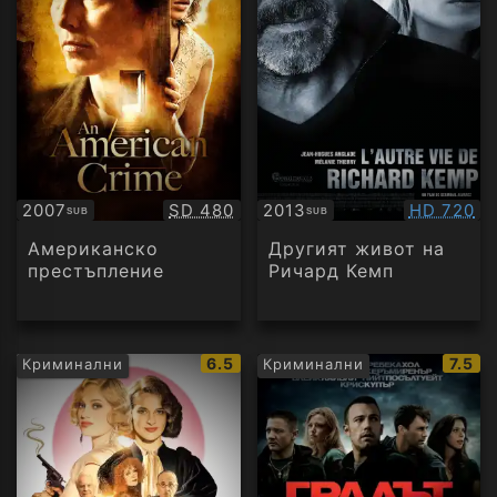
Качество:
Качество
2007
SD 480
2013
HD 720
SUB
SUB
Субтитри
Субтитри
Американско
Другият живот на
престъпление
Ричард Кемп
IMDb
IMDb
6.5
7.5
Криминални
Криминални
рейтинг:
рейти