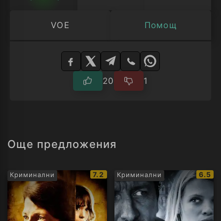
VOE
Помощ
Изберете
плейър
20
1
Още предложения
IMDb
IMDb
7.2
6.5
Криминални
Криминални
рейтинг:
рейти