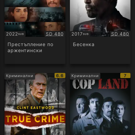
Качество:
Качество
2022
SD 480
2017
SD 480
SUB
SUB
Субтитри
Субтитри
Престъпление по
Бесенка
аржентински
IMDb
IMD
6.6
7
Криминални
Криминални
рейтинг:
рейт