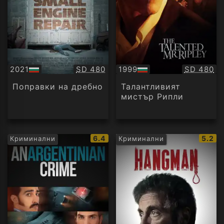
Качество:
Качество
2021
SD 480
1999
SD 480
БГ
БГ
аудио
аудио
Поправки на дребно
Талантливият
мистър Рипли
IMDb
IMDb
6.4
5.2
Криминални
Криминални
рейтинг:
рейти