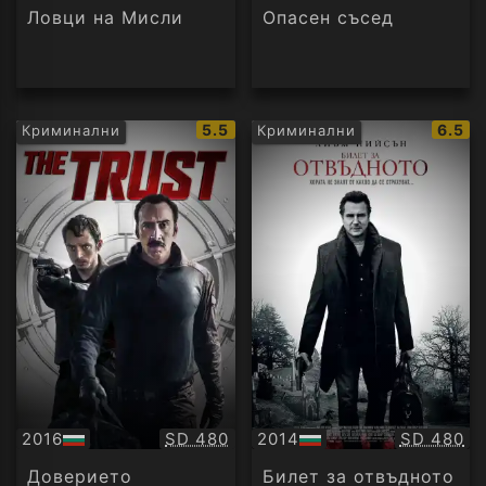
Ловци на Мисли
Опасен съсед
IMDb
IMDb
5.5
6.5
Криминални
Криминални
рейтинг:
рейти
Качество:
Качество
2016
SD 480
2014
SD 480
БГ
БГ
аудио
аудио
Доверието
Билет за отвъдното