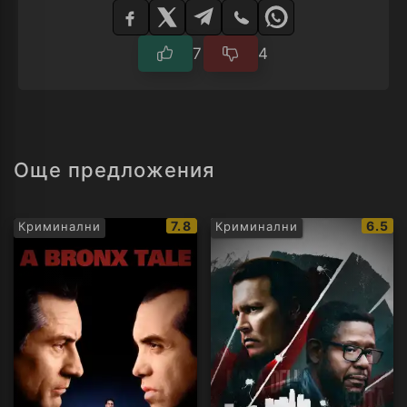
плейър
7
4
Още предложения
IMDb
IMDb
7.8
6.5
Криминални
Криминални
рейтинг:
рейти