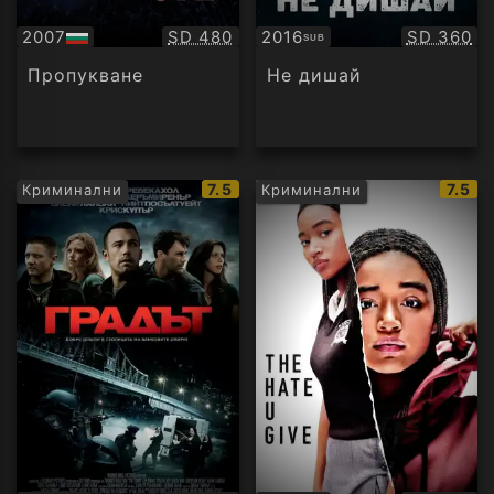
Качество:
Качество
2007
SD 480
2016
SD 360
SUB
БГ
Субтитри
аудио
Пропукване
Не дишай
IMDb
IMDb
7.5
7.5
Криминални
Криминални
рейтинг:
рейти