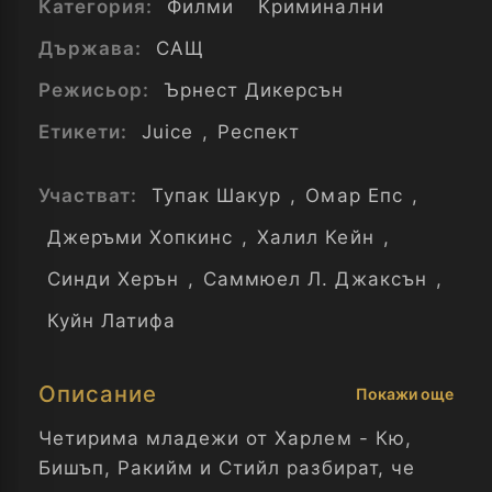
Категория:
Филми
Криминални
Държава:
САЩ
Режисьор:
Ърнест Дикерсън
Етикети:
Juice
,
Респект
Участват:
Тупак Шакур
,
Омар Епс
,
Джеръми Хопкинс
,
Халил Кейн
,
Синди Херън
,
Саммюел Л. Джаксън
,
Куйн Латифа
Описание
Покажи още
Четирима младежи от Харлем - Кю,
Бишъп, Ракийм и Стийл разбират, че