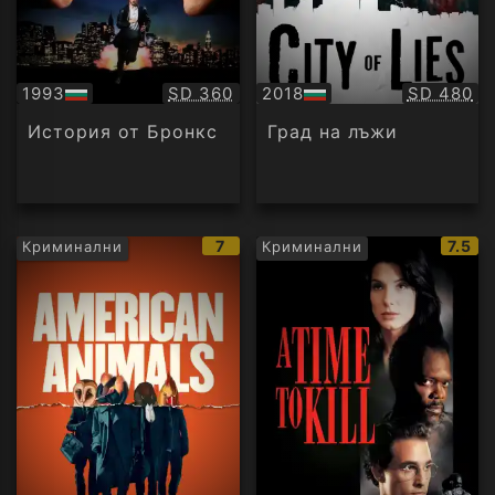
Качество:
Качество
1993
SD 360
2018
SD 480
БГ
БГ
аудио
аудио
История от Бронкс
Град на лъжи
IMDb
IMDb
7
7.5
Криминални
Криминални
рейтинг:
рейти