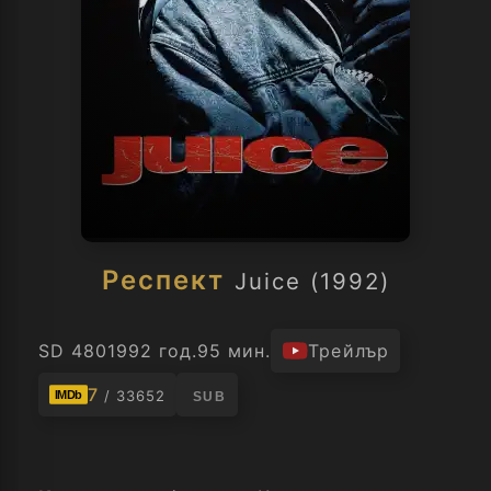
Респект
Juice (1992)
SD 480
1992 год.
95 мин.
Трейлър
7
/ 33652
IMDb
SUB