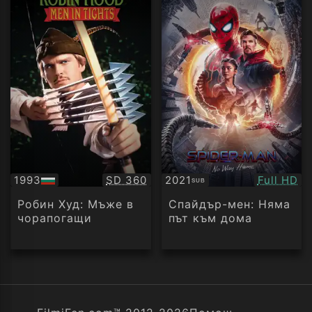
Качество:
Качество
1993
SD 360
2021
Full HD
SUB
БГ
Субтитри
аудио
Робин Худ: Мъже в
Спайдър-мен: Няма
чорапогащи
път към дома