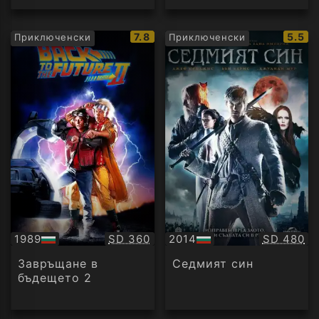
IMDb
IMDb
7.8
5.5
Приключенски
Приключенски
рейтинг:
рейти
Качество:
Качество
1989
SD 360
2014
SD 480
БГ
БГ
аудио
аудио
Завръщане в
Седмият син
бъдещето 2