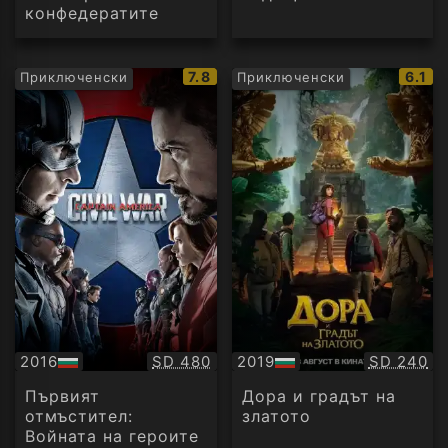
конфедератите
IMDb
IMDb
7.8
6.1
Приключенски
Приключенски
рейтинг:
рейти
Качество:
Качество
2016
SD 480
2019
SD 240
БГ
БГ
аудио
аудио
Първият
Дора и градът на
отмъстител:
златото
Войната на героите