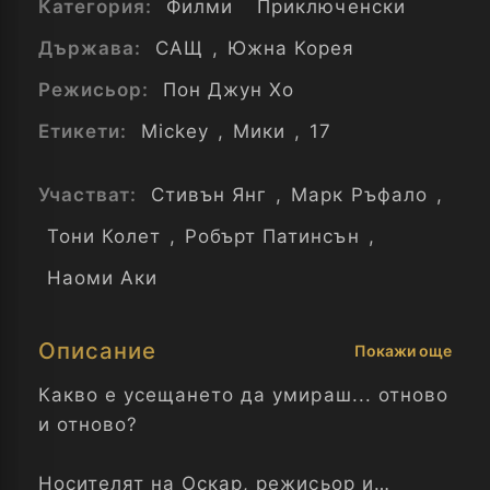
Категория:
Филми
Приключенски
Държава:
САЩ
,
Южна Корея
Режисьор:
Пон Джун Хо
Етикети:
Mickey
,
Мики
,
17
Участват:
Стивън Янг
,
Марк Ръфало
,
Тони Колет
,
Робърт Патинсън
,
Наоми Аки
Описание
Покажи още
Какво е усещането да умираш... отново
и отново?
Носителят на Оскар, режисьор и