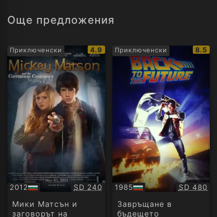
Още предложения
IMDb
IMDb
4.9
8.5
Приключенски
Приключенски
рейтинг:
рейти
Качество:
Качество
2012
SD 240
1985
SD 480
БГ
БГ
аудио
аудио
Мики Матсън и
Завръщане в
заговорът на
бъдещето