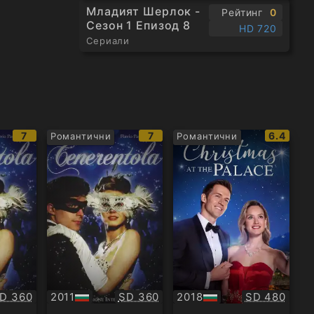
Младият Шерлок -
Рейтинг
0
Сезон 1 Епизод 8
HD 720
Сериали
IMDb
IMDb
IMDb
7
7
6.4
Романтични
Романтични
рейтинг:
рейтинг:
рейтинг
ачество:
Качество:
Качество:
D 360
2011
SD 360
2018
SD 480
БГ
БГ