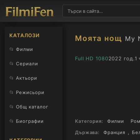
КАТАЛОЗИ
Моята нощ
My 
📂
Филми
Full HD 1080
2022 год.
1 
📂
Сериали
📂
Актьори
📂
Режисьори
📂
Общ каталог
📂
Биографии
Категория:
Филми
Ром
Държава:
Франция
,
Бе