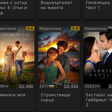
дио
аудио
ънки с остър
Водовъртежът
Пепеляшка 
ръх 4: Огън и
на живота
Част 1
ед
IMDb
IMDb
6.6
5.8
мантични
Романтични
Романтични
:
рейтинг:
рейтинг:
Качество:
Качество:
К
18
SD 480
2017
SD 480
2022
S
SUB
SUB
бтитри
БГ
Субтитри
аудио
авинаги моя
Странстващи
Екстазът н
сърца
Гейбриъл: 
2