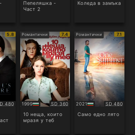
аудио
аудио
-
Пепеляшка -
Коледа в замъка
Част 2
IMDb
IMDb
IMDb
5.8
7.4
7.1
Романтични
Романтични
рейтинг:
рейтинг:
рейтинг
ачество:
Качество:
Качество:
D 480
1999
SD 360
2021
SD 480
БГ
БГ
аудио
аудио
а
10 неща, които
Само едно лято
Част
мразя у теб