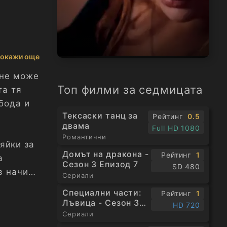
окажи още
 не може
Топ филми за седмицата
та тя
бода и
Тексаски танц за
Рейтинг
0.5
двама
Full HD 1080
Романтични
яйки за
Домът на дракона -
Рейтинг
1
а
Сезон 3 Епизод 7
SD 480
в начин
Сериали
Специални части:
Рейтинг
1
Лъвица - Сезон 3
HD 720
Епизод 1
Сериали