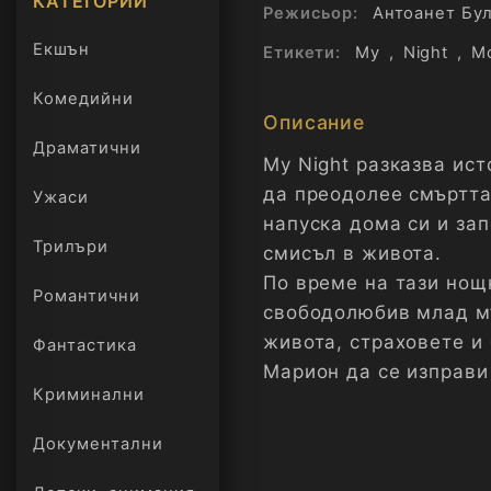
КАТЕГОРИИ
Режисьор:
Антоанет Бу
Екшън
Етикети:
My
,
Night
,
М
Комедийни
Описание
Драматични
My Night разказва ис
да преодолее смъртта
Ужаси
напуска дома си и за
Трилъри
смисъл в живота.
онлайн
По време на тази нощ
Романтични
свободолюбив млад мъ
живота, страховете и
Фантастика
Марион да се изправи 
Криминални
на света около себе с
Документални