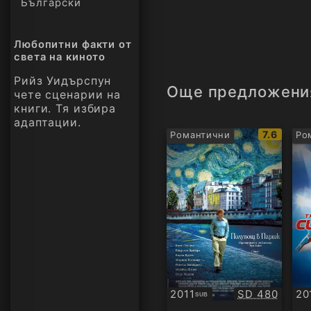
Български
Любопитни факти от
света на киното
Рийз Уидърспун
Още предложени
чете сценарии на
книги. Тя избира
адаптации.
IMDb
7.6
Романтични
Ро
рейтинг:
Качество:
2011
SD 480
20
SUB
Субтитри
БГ