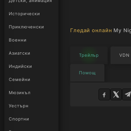
Детски, анимация
Исторически
Приключенски
Гледай онлайн
My Ni
Военни
Азиатски
Трейлър
VDN
Индийски
Помощ
Семейни
Изберете
Мюзикъл
плейър
Уестърн
Спортни