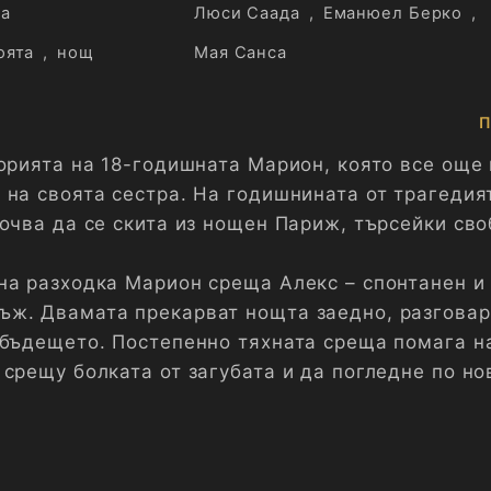
ла
Люси Саада
,
Еманюел Берко
,
оята
,
нощ
Мая Санса
П
торията на 18-годишната Марион, която все още
 на своята сестра. На годишнината от трагедия
почва да се скита из нощен Париж, търсейки сво
на разходка Марион среща Алекс – спонтанен и
ж. Двамата прекарват нощта заедно, разговар
 бъдещето. Постепенно тяхната среща помага н
срещу болката от загубата и да погледне по но
и.