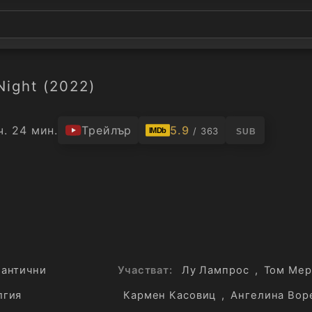
Night (2022)
ч. 24 мин.
Трейлър
5.9
/ 363
IMDb
SUB
антични
Участват:
Лу Лампрос
,
Том Мер
лгия
Кармен Касовиц
,
Ангелина Вор