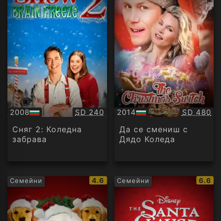
Качество:
Качество
2008
SD 240
2014
SD 480
БГ
БГ
аудио
аудио
Сняг 2: Коледна
Да се смениш с
забрава
Дядо Коледа
IMDb
IMDb
4.6
6.6
Семейни
Семейни
рейтинг:
рейти