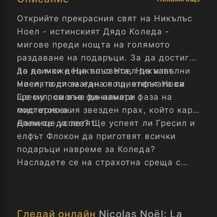
Открийте прекрасния свят на Никълъс
Ноел - истинският Дядо Коледа -
мигове преди нощта на голямото
раздаване на подаръци. За да достигне
до всички деца по света, Никълъс
За да може Никълъс Ноел да изпълни
Ноел, подпомаган от приятелката си
мисията си за една нощ, елфът Нова
Гресил, са във финалната фаза на
ще му помогне да намери
подготовка.
мистериозния звезден прах, който кара
елените да летят.
Дали ще успее? Ще успеят ли Гресил и
елфът Флокон да приготвят всички
подаръци навреме за Коледа?
Насладете се на страхотна среща с
истинските Никълъс Ноел и Гресил с
този красив музикален филм.
Гледай онлайн
Nicolas Noël: La