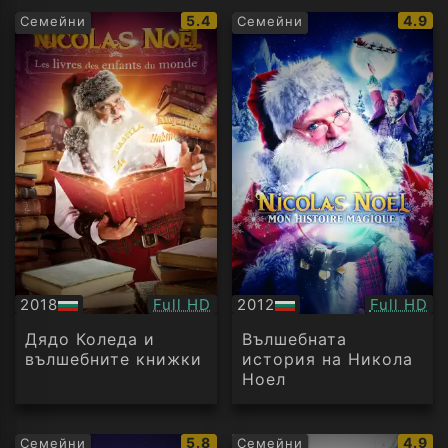
IMDb
IMDb
5.4
4.9
Семейни
Семейни
рейтинг:
рейти
Качество:
Качество
2018
Full HD
2012
Full HD
БГ
БГ
аудио
аудио
Дядо Коледа и
Вълшебната
вълшебните книжки
история на Никола
Ноел
IMDb
IMDb
5.8
4.9
Семейни
Семейни