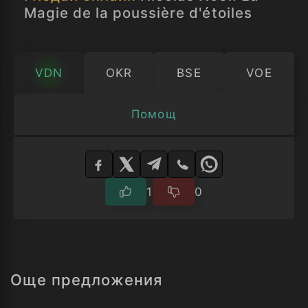
Magie de la poussière d'étoiles
VDN
OKR
BSE
VOE
Помощ
Изберете
плейър
1
0
Още предложения