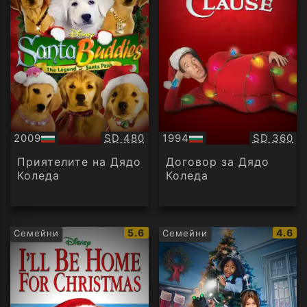
Качество:
Качество
2009
SD 480
1994
SD 360
БГ
БГ
аудио
аудио
Приятелите на Дядо
Договор за Дядо
Коледа
Коледа
IMDb
IMDb
5.6
4.6
Семейни
Семейни
рейтинг:
рейти