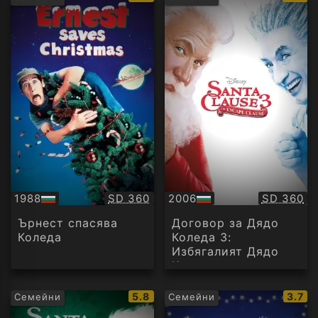
рейтинг:
рейти
Качество:
Качество
1988
SD 360
2006
SD 360
БГ
БГ
аудио
аудио
Ърнест спасява
Договор за Дядо
Коледа
Коледа 3:
Избягалият Дядо
Коледа
IMDb
IMDb
5.8
3.7
Семейни
Семейни
рейтинг:
рейти