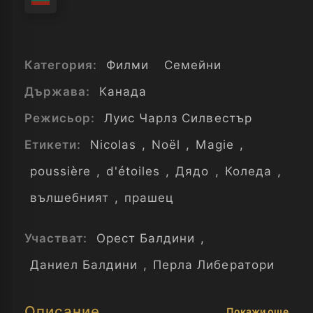
Категория:
Филми
Семейни
Държава:
Канада
Режисьор:
Луис Чарлз Силвестър
Етикети:
Nicolas
,
Noël
,
Magie
,
poussière
,
d'étoiles
,
Дядо
,
Коледа
,
вълшебният
,
прашец
Участват:
Орест Балдини
,
Даниел Балдини
,
Перла Либератори
Описание
Покажи още