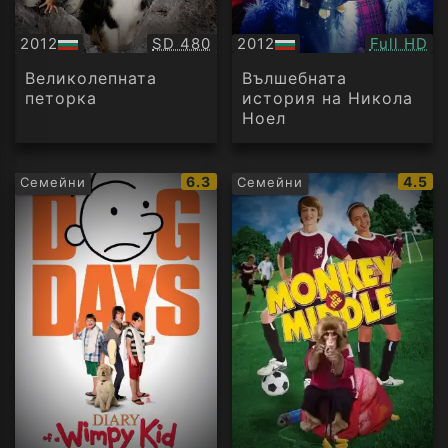
Качество:
Качество
2012
SD 480
2012
Full HD
БГ
БГ
аудио
аудио
Великолепната
Вълшебната
петорка
история на Никола
Ноел
IMDb
IMDb
6.3
4.5
Семейни
Семейни
рейтинг:
рейти