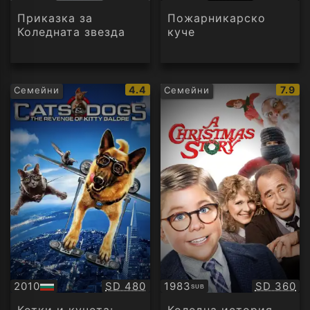
аудио
аудио
Приказка за
Пожарникарско
Коледната звезда
куче
IMDb
IMDb
4.4
7.9
Семейни
Семейни
рейтинг:
рейти
Качество:
Качество
2010
SD 480
1983
SD 360
SUB
БГ
Субтитри
аудио