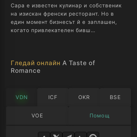
Сара е известен кулинар и собственик
на изискан френски ресторант. Но в
един момент бизнесът й е заплашен,
когато привлекателен бивш
пожарникар и самотен баща решава да
отвори малък ресторант в съседство и
започва сериозно да привлича нейната
Гледай онлайн
A Taste of
клиентела.
Romance
Докато борбата между двата
ресторанта се разгорещява,
отношенията между собствениците им
VDN
ICF
OKR
BSE
обаче се започват да се превръщат в
романс…
VOE
Помощ
Изберете