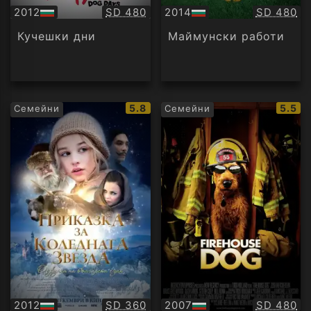
Качество:
Качество
2012
SD 480
2014
SD 480
БГ
БГ
аудио
аудио
Кучешки дни
Маймунски работи
IMDb
IMDb
5.8
5.5
Семейни
Семейни
рейтинг:
рейти
Качество:
Качество
2012
SD 360
2007
SD 480
БГ
БГ