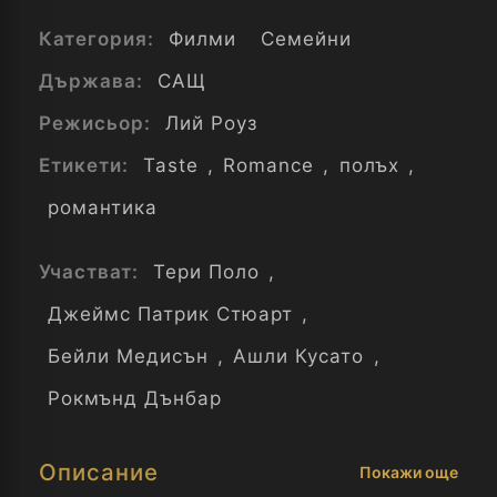
Категория:
Филми
Семейни
Държава:
САЩ
Режисьор:
Лий Роуз
Етикети:
Taste
,
Romance
,
полъх
,
романтика
Участват:
Тери Поло
,
Джеймс Патрик Стюарт
,
Бейли Медисън
,
Ашли Кусато
,
Рокмънд Дънбар
Описание
Покажи още