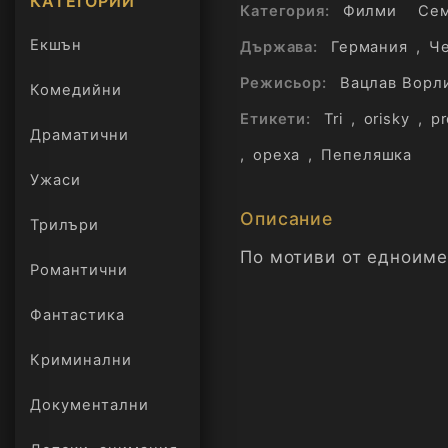
КАТЕГОРИИ
Категория:
Филми
Се
Екшън
Държава:
Германия
,
Ч
Режисьор:
Вацлав Ворл
Комедийни
Етикети:
Tri
,
orisky
,
pr
Драматични
,
ореха
,
Пепеляшка
Ужаси
Описание
Трилъри
онлайн
По мотиви от eдноиме
Романтични
Фантастика
Криминални
Документални