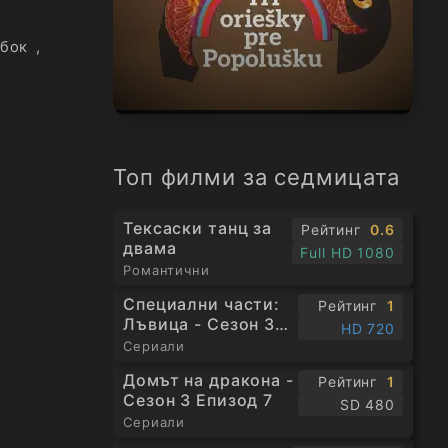
нбок
,
Топ филми за седмицата
Тексаски танц за
Рейтинг
0.6
двама
Full HD 1080
Романтични
Специални части:
Рейтинг
1
Лъвица - Сезон 3
HD 720
Епизод 1
Сериали
Домът на дракона -
Рейтинг
1
Сезон 3 Епизод 7
SD 480
Сериали