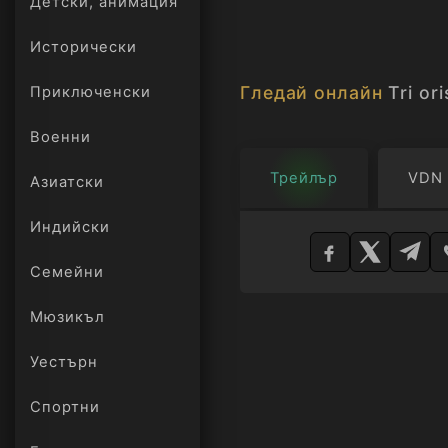
Детски, анимация
Исторически
Гледай онлайн
Tri or
Приключенски
Военни
Трейлър
VDN
Азиатски
Изберете
Индийски
плейър
Семейни
Мюзикъл
Уестърн
Спортни