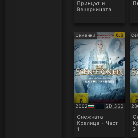
Принцът и
П
Вечерницата
IMDb
6.6
Семейни
Се
рейтинг:
Качество:
2002
SD 360
20
БГ
БГ
аудио
ау
Снежната
С
Кралица - Част
К
1
2