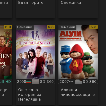
аудио
ията
Вдън горите
Снежанка
IMDb
IMDb
IMDb
6.9
5.8
5.3
Семейни
Семейни
рейтинг:
рейтинг:
рейтинг
ачество:
Качество:
Качество:
ull HD
2008
SD 360
2007
SD 360
SUB
БГ
Субтитри
аудио
реци
Още една
Алвин и
че
история за
чипоносковците
Пепеляшка