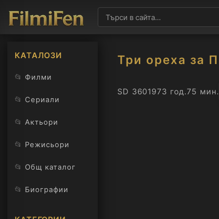
КАТАЛОЗИ
Три ореха за 
📂
Филми
SD 360
1973 год.
75 мин.
📂
Сериали
📂
Актьори
📂
Режисьори
📂
Общ каталог
📂
Биографии