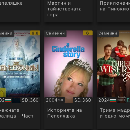
аудио
аудио
епеляшка
Мартин и
Приключен
тайнствената
на Пинокио
гора
IMDb
IMDb
6.6
6
мейни
Семейни
Семейни
рейтинг:
рейтинг:
Качество:
Качество:
К
02
SD 360
2004
SD 360
2024
F
SUB
Субтитри
БГ
дио
аудио
нежната
Историята на
Трима мъд
ралица - Част
Пепеляшка
и едно мом