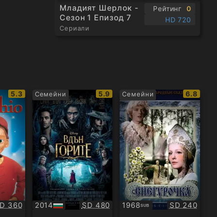
Младият Шерлок -
Рейтинг
0
Сезон 1 Епизод 7
HD 720
Сериали
IMDb
IMDb
IMDb
5.3
5.9
6.8
Семейни
Семейни
рейтинг:
рейтинг:
рейтинг
ачество:
Качество:
Качество:
D 360
2014
SD 480
1968
SD 240
SUB
БГ
Субтитри