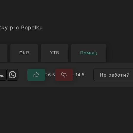
isky pro Popelku
OKR
YTB
Помощ
Не работи?
26.5
-14.5