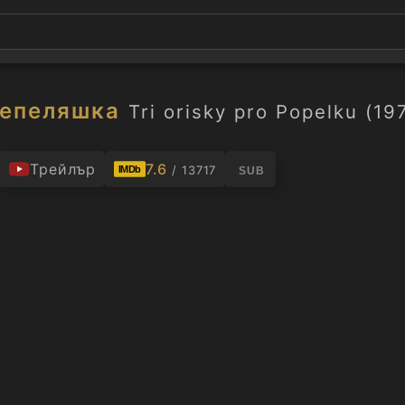
Пепеляшка
Tri orisky pro Popelku (19
Трейлър
7.6
/ 13717
IMDb
SUB