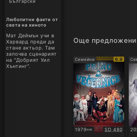
Български
Любопитни факти от
света на киното
Мат Деймън учи в
Още предложени
Харвард преди да
стане актьор. Там
започва сценарият
IMDb
6.9
на "Добрият Уил
Семейни
Се
рейтинг:
Хънтинг".
Качество:
1979
SD 480
20
SUB
Субтитри
Су