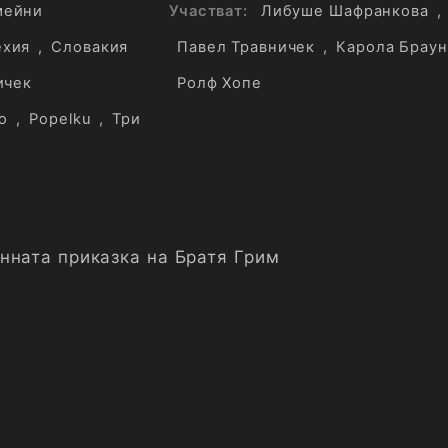
мейни
Участват:
Либуше Шафранкова
,
ехия
,
Словакия
Павел Травничек
,
Карола Брау
ичек
Ролф Хопе
o
,
Popelku
,
Три
нната приказка на Братя Грим