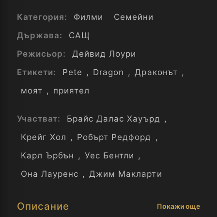
Категория:
Филми
Семейни
Държава:
САЩ
Режисьор:
Дейвид Лоури
Етикети:
Pete
,
Dragon
,
Драконът
,
моят
,
приятел
Участват:
Брайс Далас Хауърд
,
Крейг Хол
,
Робърт Редфорд
,
Карл Ърбън
,
Уес Бентли
,
Она Лауренс
,
Джим Макларти
Описание
Покажи още