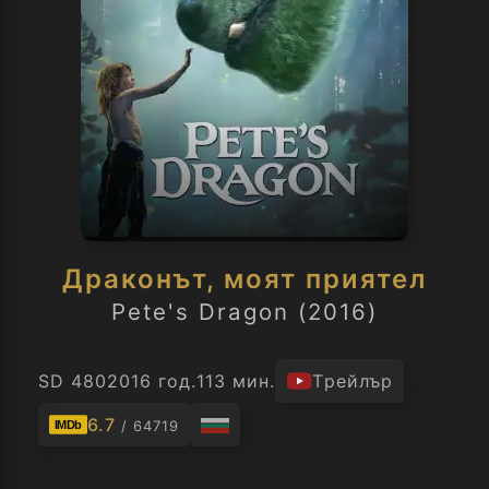
Драконът, моят приятел
Pete's Dragon (2016)
SD 480
2016 год.
113 мин.
Трейлър
6.7
/ 64719
IMDb