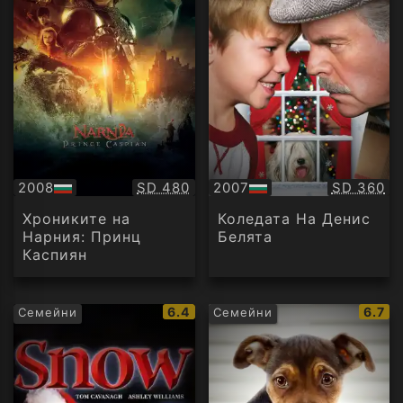
Качество:
Качество
2008
SD 480
2007
SD 360
БГ
БГ
аудио
аудио
Хрониките на
Коледата На Денис
Нарния: Принц
Белята
Каспиян
IMDb
IMDb
6.4
6.7
Семейни
Семейни
рейтинг:
рейти