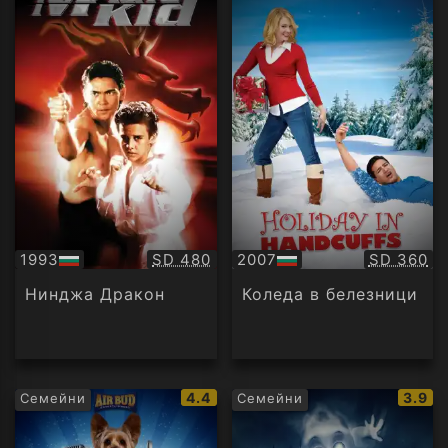
Качество:
Качество
1993
SD 480
2007
SD 360
БГ
БГ
аудио
аудио
Нинджа Дракон
Коледа в белезници
IMDb
IMDb
4.4
3.9
Семейни
Семейни
рейтинг:
рейти