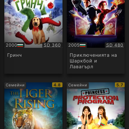
Качество:
Качество
2000
SD 360
2005
SD 480
БГ
БГ
аудио
аудио
Гринч
Приключенията на
Шаркбой и
Лавагърл
IMDb
IMDb
4.8
5.7
Семейни
Семейни
рейтинг:
рейти