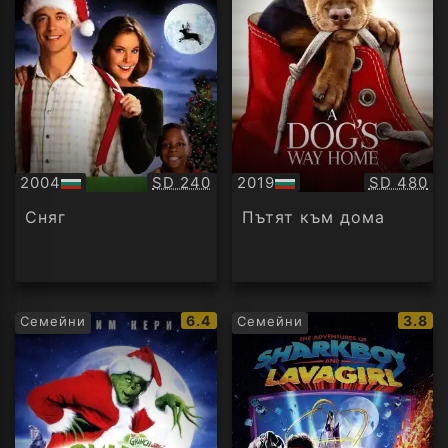
Качество:
Качество
2004
SD 240
2019
SD 480
БГ
БГ
аудио
аудио
Сняг
Пътят към дома
IMDb
IMDb
6.4
3.8
Семейни
Семейни
рейтинг:
рейти