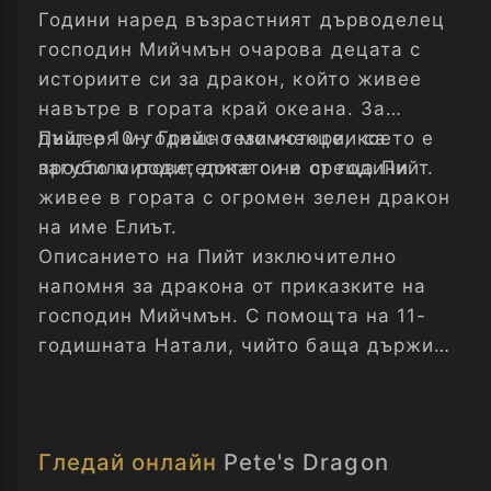
Години наред възрастният дърводелец
господин Мийчмън очарова децата с
историите си за дракон, който живее
навътре в гората край океана. За
дъщеря му Грейс тези истории са
Пийт е 10-годишно момченце, което е
просто митове, докато не среща Пийт.
загубило родителите си и от години
живее в гората с огромен зелен дракон
на име Елиът.
Описанието на Пийт изключително
напомня за дракона от приказките на
господин Мийчмън. С помощта на 11-
годишната Натали, чийто баща държи
местната дъскорезница, Грейс решава
да установи повече за произхода и
историята на Пийт, както и да провери
Гледай онлайн
Pete's Dragon
каква точно е истината за дракона.