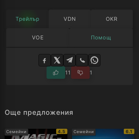
Трейлър
VDN
OKR
VOE
Помощ
Изберете
плейър
11
1
Още предложения
IMDb
IMDb
4.5
6.1
Семейни
Семейни
рейтинг:
рейти