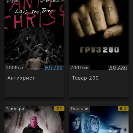
Качество:
Качество
2009
HD 720
2007
SD 480
SUB
SUB
Субтитри
Субтитри
Антихрист
Товар 200
IMDb
IMDb
7.1
6.2
Трилъри
Трилъри
рейтинг:
рейти