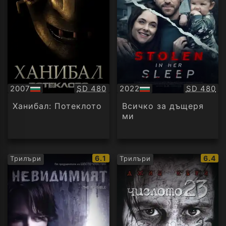
Качество:
Качество
2007
SD 480
2022
SD 480
БГ
БГ
аудио
аудио
Ханибал: Потеклото
Всичко за дъщеря
ми
IMDb
IMDb
6.1
6.4
Трилъри
Трилъри
рейтинг:
рейти