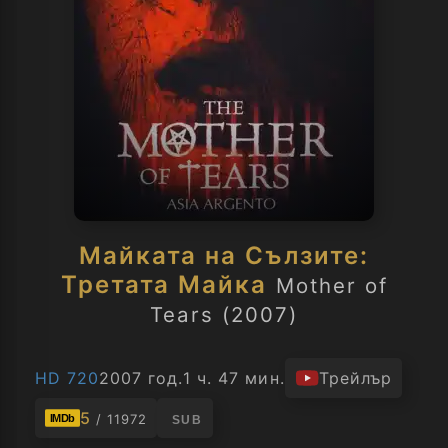
Майката на Сълзите:
Третата Майка
Mother of
Tears (2007)
HD 720
2007 год.
1 ч. 47 мин.
Трейлър
5
/ 11972
IMDb
SUB