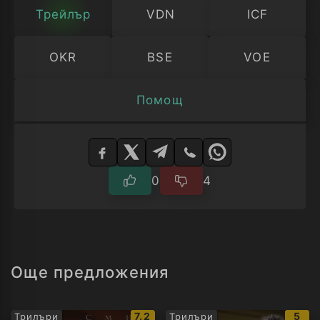
разрушаването на Рим от Майката на
Трейлър
VDN
ICF
Сълзите...
OKR
BSE
VOE
Помощ
Изберете
плейър
0
4
Още предложения
IMDb
IMD
7.2
5
Трилъри
Трилъри