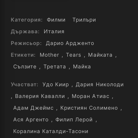
Категория:
Филми
Трилъри
Държава:
Италия
Режисьор:
Дарио Ардженто
Етикети:
Mother
,
Tears
,
Майката
,
Сълзите
,
Третата
,
Майка
Участват:
Удо Киир
,
Дария Николоди
,
Валерия Кавалли
,
Моран Атиас
,
Адам Джеймс
,
Кристиян Солимено
,
Ася Аргенто
,
Филип Лерой
,
Коралина Каталди-Тасони