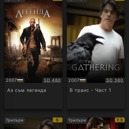
рейтинг:
рейт
Качество:
Качество
2007
SD 480
2007
SD 360
БГ
БГ
аудио
аудио
Аз съм легенда
В транс - Част 1
IMDb
IMDb
5
7.3
Трилъри
Трилъри
рейтинг:
рейти