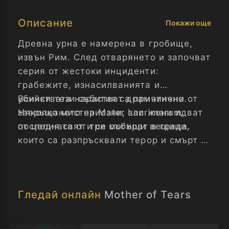
Описание
Покажи още
Древна урна е намерена в гробище,
извън Рим. След отварянето и започват
серия от жестоки инциденти:
грабежите, изнасилванията и
убийствата нарастват драматично.
Всички тези събития са причинени от
Няколко мистериозни, зли жени идват
завръщането на Mater Lacrimarum,
от целия свят и се събират в града.
последната от три могъщи вещици,
които са разпръсквали терор и смърт от
векове. Сама, срещу армия от
психопати и демони, Сара Манди,
студент по изкуство, която изглежда,
Гледай онлайн
Mother of Tears
че си има собствени свръхестествени
способности, е единственият останал
човек, който може да предотврати