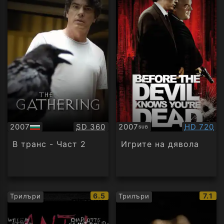
Качество:
Качество
2007
SD 360
2007
HD 720
SUB
БГ
Субтитри
аудио
В транс - Част 2
Игрите на дявола
IMDb
IMDb
6.5
7.1
Трилъри
Трилъри
рейтинг:
рейт