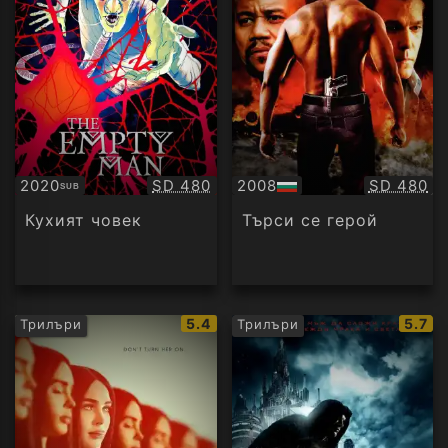
Качество:
Качество
2020
SD 480
2008
SD 480
SUB
Субтитри
БГ
аудио
Кухият човек
Търси се герой
IMDb
IMDb
5.4
5.7
Трилъри
Трилъри
рейтинг:
рейти