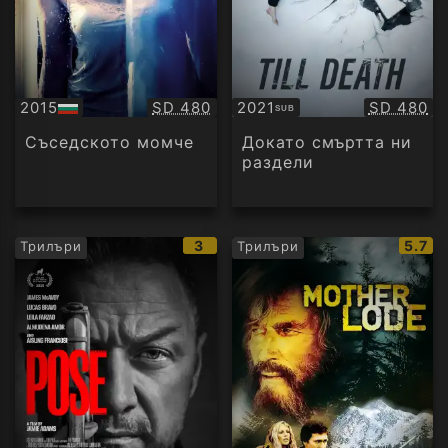
Качество:
Качество
2015
SD 480
2021
SD 480
SUB
БГ
Субтитри
аудио
Съседското момче
Докато смъртта ни
раздели
IMDb
IMDb
3
5.7
Трилъри
Трилъри
рейтинг:
рейти