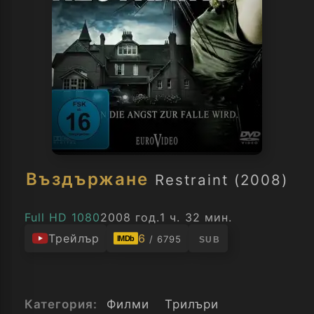
Въздържане
Restraint (2008)
Full HD 1080
2008 год.
1 ч. 32 мин.
Трейлър
6
/ 6795
IMDb
SUB
Категория:
Филми
Трилъри