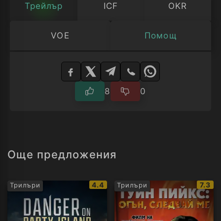
Трейлър
ICF
OKR
VOE
Помощ
Изберете
плейър
8
0
Още предложения
IMDb
IMDb
4.4
7.3
Трилъри
Трилъри
рейтинг:
рейти