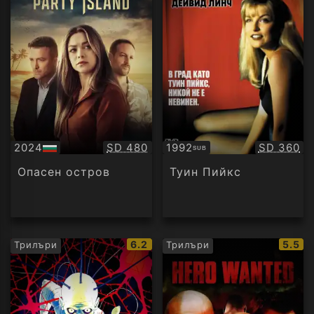
Качество:
Качество
2024
SD 480
1992
SD 360
SUB
БГ
Субтитри
аудио
Опасен остров
Туин Пийкс
IMDb
IMDb
6.2
5.5
Трилъри
Трилъри
рейтинг:
рейти