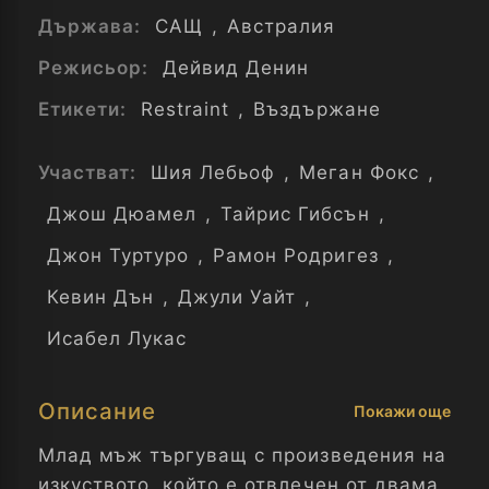
Държава:
САЩ
,
Австралия
Режисьор:
Дейвид Денин
Етикети:
Restraint
,
Въздържане
Участват:
Шия Лебьоф
,
Меган Фокс
,
Джош Дюамел
,
Тайрис Гибсън
,
Джон Туртуро
,
Рамон Родригез
,
Кевин Дън
,
Джули Уайт
,
Исабел Лукас
Описание
Покажи още
Млад мъж търгуващ с произведения на
изкуството, който е отвлечен от двама