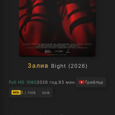
Залив
Bight (2026)
Full HD 1080
2026 год.
93 мин.
Трейлър
5
/ 1109
IMDb
SUB