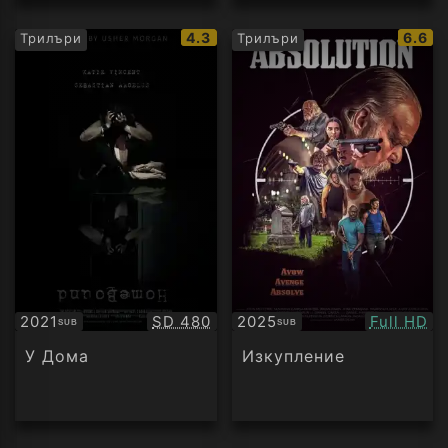
IMDb
IMDb
4.3
6.6
Трилъри
Трилъри
рейтинг:
рейти
Качество:
Качество
2021
SD 480
2025
Full HD
SUB
SUB
Субтитри
Субтитри
У Дома
Изкупление