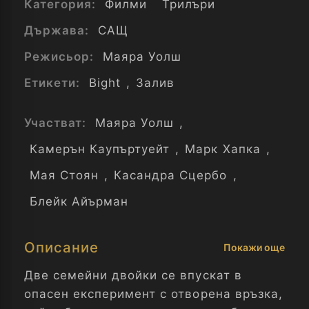
Категория:
Филми
Трилъри
Държава:
САЩ
Режисьор:
Маяра Уолш
Етикети:
Bight
,
Залив
Участват:
Маяра Уолш
,
Камерън Каупъртуейт
,
Марк Хапка
,
Мая Стоян
,
Касандра Сцербо
,
Блейк Айърман
Описание
Покажи още
Две семейни двойки се впускат в
опасен експеримент с отворена връзка,