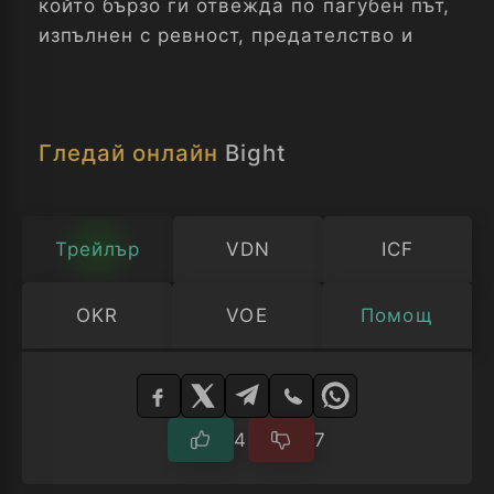
който бързо ги отвежда по пагубен път,
изпълнен с ревност, предателство и
емоционално опустошение.
Чарли и нейният дългогодишен приятел
Атикус преминават през лична загуба и
Гледай онлайн
Bight
разпадащи се амбиции, когато са
поканени на вечеря от своите близки
приятели Себастиан, авангарден
еротичен фотограф, и съпругата му
Трейлър
VDN
ICF
Наоми, художничка с мрачна тайна.
Вечерта бързо се превръща в
OKR
VOE
Помощ
провокативно изследване на
Изберете
интимността и контрола, вдъхновено от
шибари изложбата на Себастиан,
плейър
където размитите граници и
4
7
потиснатите желания ескалират в
кървав хаос.