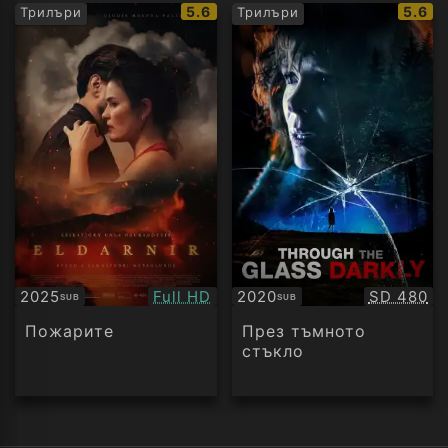
IMDb
IMDb
5.6
5.6
Трилъри
Трилъри
рейтинг:
рейти
Качество:
Качество
2025
Full HD
2020
SD 480
SUB
SUB
Субтитри
Субтитри
Пожарите
През тъмното
стъкло