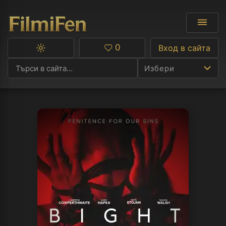
0
Вход в сайта
Превключване
Любими
между
Избери
тъмна
и
светла
тема
Ф
С
А
Р
C