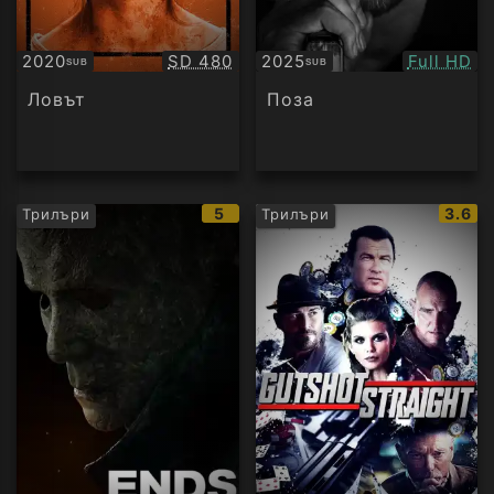
Качество:
Качество
2020
SD 480
2025
Full HD
SUB
SUB
Субтитри
Субтитри
Ловът
Поза
IMDb
IMDb
5
3.6
Трилъри
Трилъри
рейтинг:
рейти