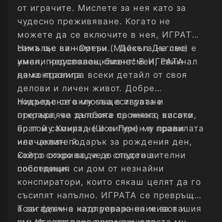
от играчите. Мислете за нея като за
чудесно преживяване. Когато не
можете да се включите в нея, ИГРАТА
сама ще ви намери... Досега не сме
Никълъс ван Ортън (Майкъл Дъглас) е
имали недоволен клиент! В ИГРАТА
умен, преуспяващ бизнесмен, свикнал
няма правила.
да контролира всеки детайл от своя
делови и личен живот. Добре
подреденото му съществуване
Никълъс се включва в играта и
претърпява дълбока промяна, когато
открива, че залозите са много високи,
брат му Конрад (Шон Пен) му прави
но той самият не е сигурен в правилата
неочакван подарък за рождения ден,
или целите й.
който скоро води до опустошителни
Скоро открива, че е следен в
последици.
собствения си дом от незнайни
конспиратори, които сякаш целят да го
съсипят напълно. ИГРАТА се превръща
в загадъчна надпревара на живот и
Този филм е като упражнение за вашия