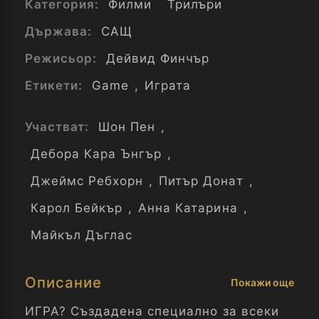
Категория:
Филми
Трилъри
Държава:
САЩ
Режисьор:
Дейвид Финчър
Етикети:
Game
,
Играта
Участват:
Шон Пен
,
Дебора Кара Ънгър
,
Джеймс Ребхорн
,
Питър Донат
,
Карол Бейкър
,
Анна Катарина
,
Майкъл Дъглас
Описание
Покажи още
ИГРА? Създадена специално за всеки