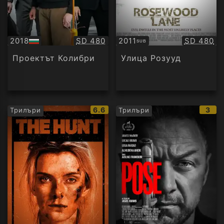
Качество:
Качество
2018
SD 480
2011
SD 480
SUB
БГ
Субтитри
аудио
Проектът Колибри
Улица Розууд
IMDb
IMD
6.6
3
Трилъри
Трилъри
рейтинг:
рейт