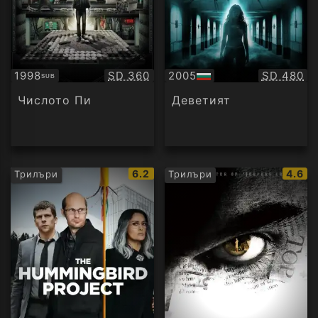
Качество:
Качество
1998
SD 360
2005
SD 480
SUB
Субтитри
БГ
аудио
Числото Пи
Деветият
IMDb
IMDb
6.2
4.6
Трилъри
Трилъри
рейтинг:
рейти