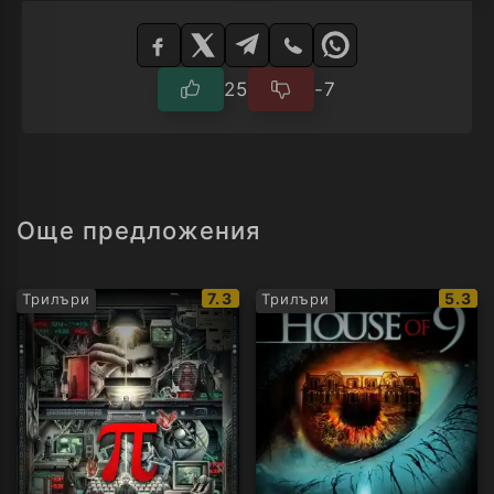
Изберете
плейър
25
-7
Още предложения
IMDb
IMDb
7.3
5.3
Трилъри
Трилъри
рейтинг:
рейти