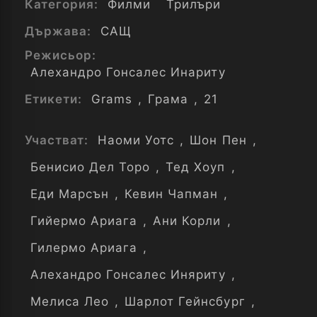
Категория:
Филми
Трилъри
Държава:
САЩ
Режисьор:
Алехандро Гонсалес Инариту
Етикети:
Grams
,
Грама
,
21
Участват:
Наоми Уотс
,
Шон Пен
,
Бенисио Дел Торо
,
Тед Хоуп
,
Еди Марсън
,
Кевин Чапман
,
Гийермо Ариага
,
Ани Корли
,
Гилермо Ариага
,
Алехандро Гонсалес Иняриту
,
Мелиса Лео
,
Шарлот Гейнсбург
,