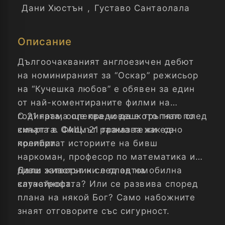
Дани Хюстън
,
Густаво Сантаолала
Описание
Дългоочакваният англоезичен дебют
на номинираният за “Оскар” режисьор
на “Кучешка любов” е обявен за един
от най-коментираните филми на
годината, още преди да е тръгнал по
С 21 грама олеква човешкото тяло след
кината в САЩ. 21 грама тежи едно
смъртта. Филмът разказва как се
колибри.
преплитат историите на бивш
наркоман, професор по математика и
бивш затворник след автомобилна
Дали животът ни е плод на
катастрофа.
случайността? Или се развива според
плана на някой Бог? Само набожните
знаят отговорите със сигурност.