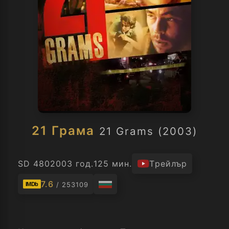
21 Грама
21 Grams (2003)
SD 480
2003 год.
125 мин.
Трейлър
7.6
/ 253109
IMDb