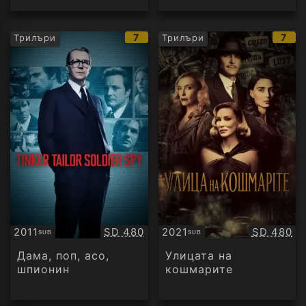
IMDb
IMD
7
7
Трилъри
Трилъри
рейтинг:
рейт
Качество:
Качество
2011
SD 480
2021
SD 480
SUB
SUB
Субтитри
Субтитри
Дама, поп, асо,
Улицата на
шпионин
кошмарите