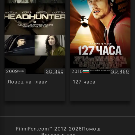
Качество:
Качество
2009
SD 360
2010
SD 480
SUB
Субтитри
БГ
аудио
Ловец на глави
127 часа
FilmiFen.com™ 2012-2026
Помощ
Връзка с нас