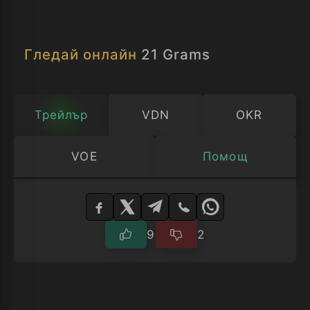
Гледай онлайн
21 Grams
Трейлър
VDN
OKR
VOE
Помощ
Изберете
плейър
9
2