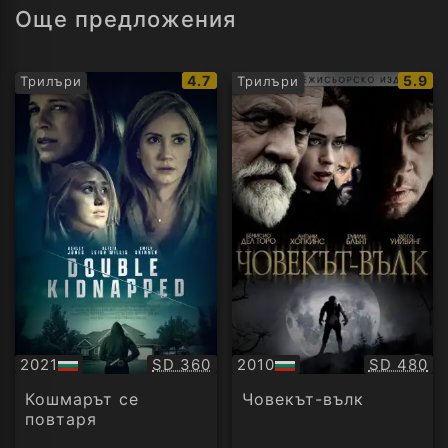
Още предложения
IMDb
IMDb
4.7
5.9
Трилъри
Трилъри
рейтинг:
рейти
Качество:
Качество
2021
SD 360
2010
SD 480
БГ
БГ
аудио
аудио
Кошмарът се
Човекът-вълк
повтаря