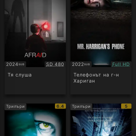
Качество:
Качество
2024
SD 480
2022
Full HD
SUB
SUB
Субтитри
Субтитри
Тя слуша
Телефонът на г-н
Хариган
IMDb
IMD
6.4
5
Трилъри
Трилъри
рейтинг:
рейт