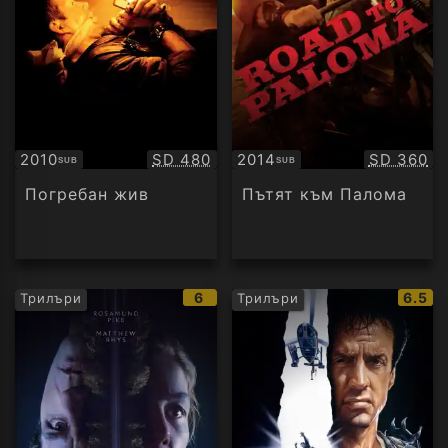
Качество:
Качество
2010
SD 480
2014
SD 360
SUB
SUB
Субтитри
Субтитри
Погребан жив
Пътят към Палома
IMDb
IMDb
6
6.5
Трилъри
Трилъри
рейтинг:
рейти