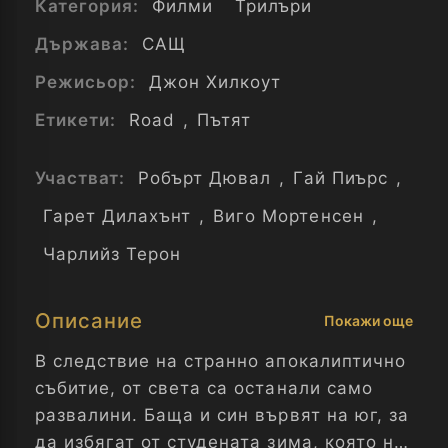
Категория:
Филми
Трилъри
Държава:
САЩ
Режисьор:
Джон Хилкоут
Етикети:
Road
,
Пътят
Участват:
Робърт Дювал
,
Гай Пиърс
,
Гарет Дилахънт
,
Виго Мортенсен
,
Чарлийз Терон
Описание
Покажи още
В следствие на странно апокалиптично
събитие, от света са останали само
развалини. Баща и син вървят на юг, за
да избягат от студената зима, която не