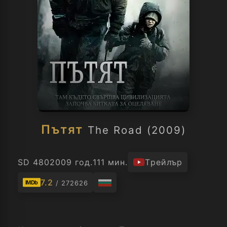
Пътят
The Road (2009)
SD 480
2009 год.
111 мин.
Трейлър
7.2
/ 272626
IMDb