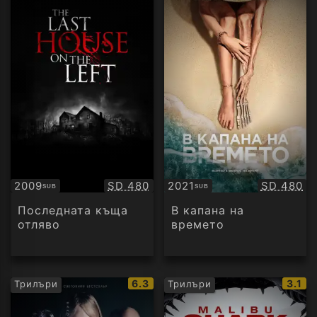
Качество:
Качество
2009
SD 480
2021
SD 480
SUB
SUB
Субтитри
Субтитри
Последната къща
В капана на
отляво
времето
IMDb
IMDb
6.3
3.1
Трилъри
Трилъри
рейтинг:
рейти