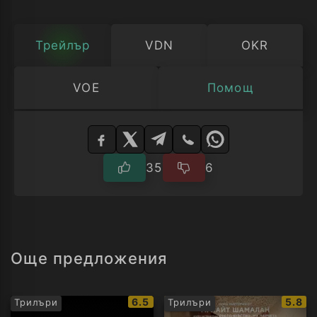
болестта, която го мъчи отдавна и
умира.
Трейлър
VDN
OKR
VOE
Помощ
Изберете
плейър
35
6
Още предложения
IMDb
IMDb
6.5
5.8
Трилъри
Трилъри
рейтинг:
рейти