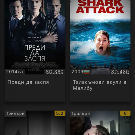
Качество:
Качество
2014
SD 360
2009
SD 480
SUB
Субтитри
БГ
аудио
Преди да заспя
Таласъмови акули в
Малибу
IMDb
IMD
5.2
6
Трилъри
Трилъри
рейтинг:
рейт