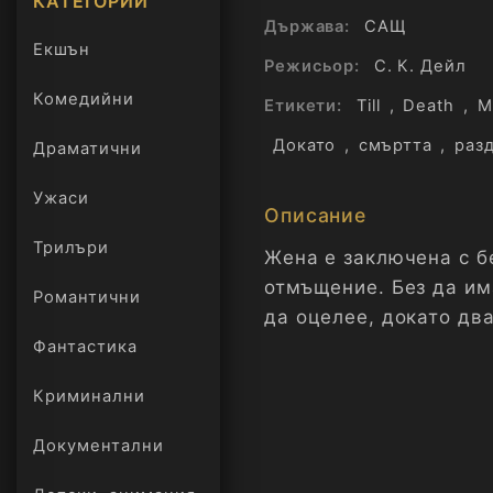
КАТЕГОРИИ
Държава:
САЩ
Екшън
Режисьор:
С. К. Дейл
Комедийни
Етикети:
Till
,
Death
,
М
Докато
,
смъртта
,
раз
Драматични
Ужаси
Описание
Трилъри
онлайн
Жена е заключена с б
отмъщение. Без да им
Романтични
да оцелее, докато дв
Фантастика
Криминални
Документални