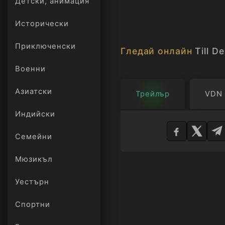
Детски, анимация
Исторически
Приключенски
Гледай онлайн
Till D
Военни
Азиатски
Трейлър
VDN
Изберете
Индийски
плейър
Семейни
Мюзикъл
Уестърн
Спортни