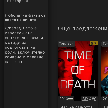
Български
Любопитни факти от
света на киното
Още предложени
Джаред Лето е
известен със
своите екстремни
методи за
IMDb
5.7
Трилъри
Тр
подготовка на
рейтинг:
роли, включително
качване и сваляне
на тегло.
Качество:
2013
SD 480
20
БГ
Су
аудио
Час на смъртта
П