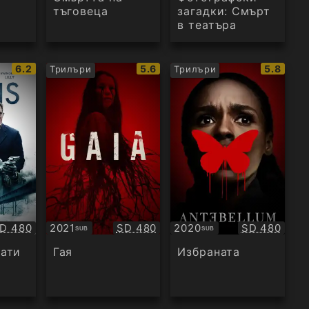
тъговеца
загадки: Смърт
в театъра
IMDb
IMDb
IMDb
6.2
5.6
5.8
Трилъри
Трилъри
рейтинг:
рейтинг:
рейтинг
ачество:
Качество:
Качество:
D 480
2021
SD 480
2020
SD 480
SUB
SUB
Субтитри
Субтитри
иати
Гая
Избраната