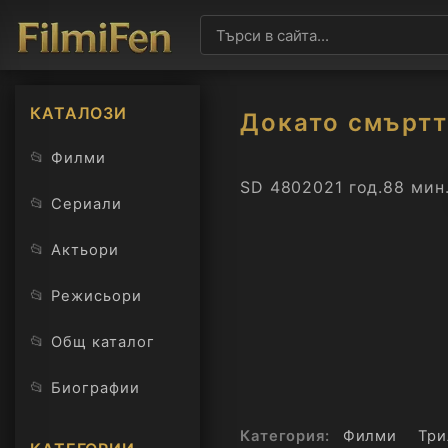
КАТАЛОЗИ
Докато смъртт
📂
Филми
SD 480
2021 год.
88 мин
📂
Сериали
📂
Актьори
📂
Режисьори
📂
Общ каталог
📂
Биографии
Категория:
Филми
Три