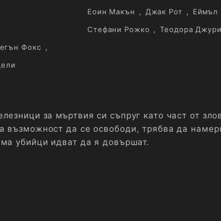
Еоин Макън
,
Джак Рот
,
Еймъл
Стефани Рожко
,
Теодора Джур
егън Фокс
,
дели
елезници за мъртвия си съпруг като част от зл
а възможност да се освободи, трябва да намер
ама убийци идват да я довършат.