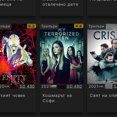
биеца
отвлечено дете
IMDb
IMDb
6.2
4.8
илъри
Трилъри
Трилъри
рейтинг:
рейтинг:
Качество:
Качество:
К
20
SD 480
2021
SD 480
2021
S
SUB
SUB
бтитри
БГ
Субтитри
аудио
ухият човек
Кошмарът на
Свят на оп
Софи