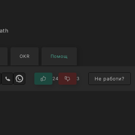
eath
OKR
Помощ
Не работи?
24
3