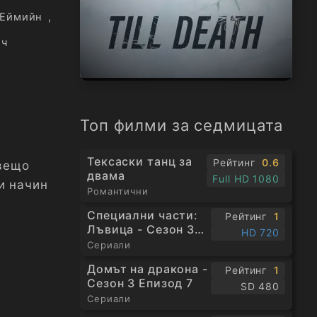
 Еймийн
,
ич
Топ филми за седмицата
Тексаски танц за
Рейтинг
0.6
овещо
двама
Full HD 1080
и начин
Романтични
Специални части:
Рейтинг
1
Лъвица - Сезон 3
HD 720
Епизод 1
Сериали
Домът на дракона -
Рейтинг
1
Сезон 3 Епизод 7
SD 480
Сериали