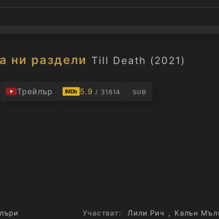
а ни раздели
Till Death (2021)
.
Трейлър
5.9
/ 31614
IMDb
SUB
лъри
Участват:
Лили Рич
,
Калън Мъл