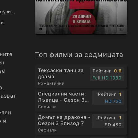
оузи
,
ли
Топ филми за седмицата
вните
ен
Тексаски танц за
se
Рейтинг
0.6
двама
Full HD 1080
Романтични
а,
Специални части:
Рейтинг
1
казват
Лъвица - Сезон 3
HD 720
Епизод 1
Сериали
елен
Домът на дракона -
Рейтинг
1
о и
Сезон 3 Епизод 7
SD 480
Сериали