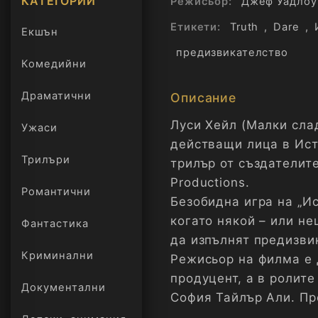
КАТЕГОРИИ
Режисьор:
Джеф Уадлоу
Етикети:
Truth
,
Dare
,
Екшън
предизвикателство
Комедийни
Драматични
Описание
Луси Хейл (Малки слад
Ужаси
действащи лица в Ист
Трилъри
трилър от създателите
онлайн
Productions.
Романтични
Безобидна игра на „И
когато някой – или не
Фантастика
да изпълнят предизви
Криминални
Режисьор на филма е Д
продуцент, а в ролит
Документални
София Тайлър Али. Пр