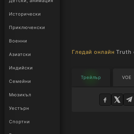
Детски, анимация
Исторически
Приключенски
Военни
Гледай онлайн
Truth 
Азиатски
Индийски
Трейлър
VOE
Семейни
Изберете
Мюзикъл
плейър
Уестърн
Спортни