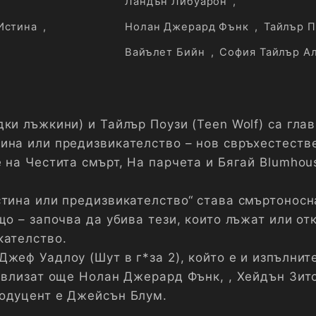
Ландън Либуарон
,
Истина
,
Нолан Джерард Фънк
,
Тайлър П
Вайълет Бийн
,
София Тайлър А
ки лъжкини) и Тайлър Поузи (Teen Wolf) са гла
ина или предизвикателство – нов свръхестеств
 на Честита смърт, На парчета и Бягай Blumhou
стина или предизвикателство“ става смъртоносн
що – започва да убива тези, които лъжат или от
кателство.
жеф Уадлоу (Шут в г*за 2), който е и изпълнит
е влизат още Нолан Джерард Фънк, , Хейдън Зит
одуцент е Джейсън Блум.