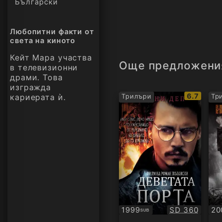
Български
Любопитни факти от
света на киното
Кейт Мара участва
Още предложени
в телевизионни
драми. Това
изгражда
IMDb
6.7
кариерата ѝ.
Трилъри
Тр
рейтинг:
Качество:
1999
SD 360
20
SUB
Субтитри
Су