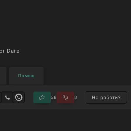
or Dare
Помощ
Не работи?
38
8