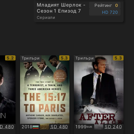
Младият Шерлок -
Рейтинг
0
Сезон 1 Епизод 7
HD 720
Сериали
IMDb
IMDb
IMDb
5.2
5.3
5.3
Трилъри
Трилъри
рейтинг:
рейтинг:
рейтинг
ачество:
Качество:
Качество:
D 480
2018
SD 480
1999
SD 240
SUB
БГ
Субтитри