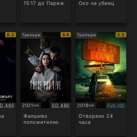
аудио
15:17 до Париж
Око на убиец
IMDb
IMDb
IMDb
6.2
4.6
5.5
Трилъри
Трилъри
рейтинг:
рейтинг:
рейтинг
ачество:
Качество:
Качество:
D 480
2021
SD 480
2018
Full HD
SUB
SUB
Субтитри
Субтитри
ва
Фалшиво
Отворено 24
положително
часа