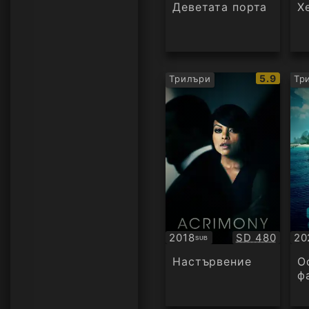
Деветата порта
Х
IMDb
5.9
Трилъри
Тр
рейтинг:
Качество:
2018
SD 480
20
SUB
Субтитри
Су
Настървение
О
ф