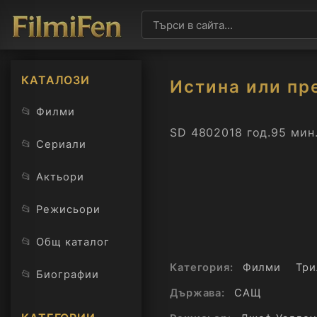
КАТАЛОЗИ
Истина или пр
📂
Филми
SD 480
2018 год.
95 мин
📂
Сериали
📂
Актьори
📂
Режисьори
📂
Общ каталог
Категория:
Филми
Три
📂
Биографии
Държава:
САЩ