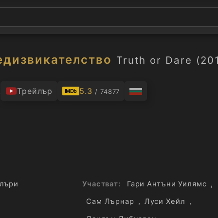
едизвикателство
Truth or Dare (20
.
Трейлър
5.3
/ 74877
IMDb
лъри
Участват:
Гари Антъни Уилямс
,
Сам Лърнар
,
Луси Хейл
,