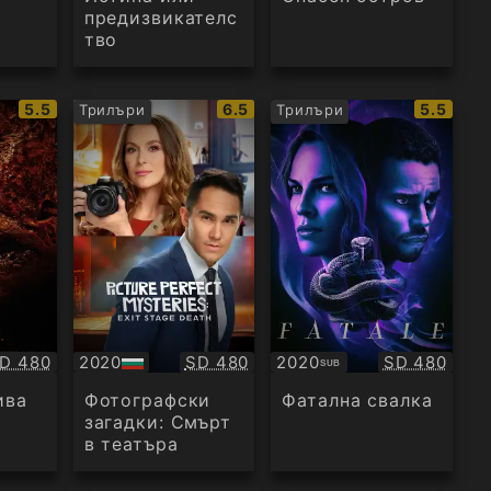
предизвикателс
тво
IMDb
IMDb
IMDb
5.5
6.5
5.5
Трилъри
Трилъри
рейтинг:
рейтинг:
рейтинг
ачество:
Качество:
Качество:
D 480
2020
SD 480
2020
SD 480
SUB
БГ
Субтитри
аудио
ива
Фотографски
Фатална свалка
загадки: Смърт
в театъра