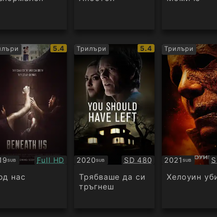
IMDb
IMDb
5.4
5.4
илъри
Трилъри
Трилъри
рейтинг:
рейтинг:
Качество:
Качество:
К
19
Full HD
2020
SD 480
2021
S
SUB
SUB
SUB
бтитри
Субтитри
Субтитри
од нас
Трябваше да си
Хелоуин уб
тръгнеш