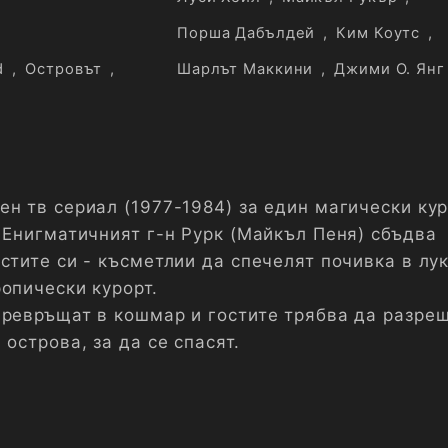
Порша Дабълдей
,
Ким Коутс
,
d
,
Островът
,
Шарлът Маккини
,
Джими О. Янг
н тв сериал (1977-1984) за един магически кур
. Енигматичният г-н Рурк (Майкъл Пеня) сбъдва
стите си - късметлии да спечелят почивка в лук
опически курорт.
превръщат в кошмар и гостите трябва да разре
 острова, за да се спасят.