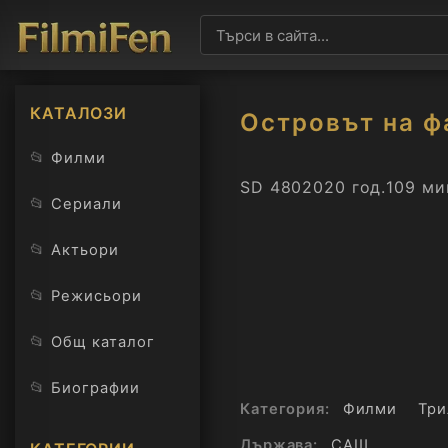
КАТАЛОЗИ
Островът на ф
📂
Филми
SD 480
2020 год.
109 ми
📂
Сериали
📂
Актьори
📂
Режисьори
📂
Общ каталог
📂
Биографии
Категория:
Филми
Три
Държава:
САЩ