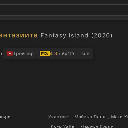
антазиите
Fantasy Island (2020)
н.
Трейлър
4.9
/ 64279
IMDb
SUB
лъри
Участват:
Майкъл Пеня
,
Маги 
Луси Хейл
,
Майкъл Рукър
,