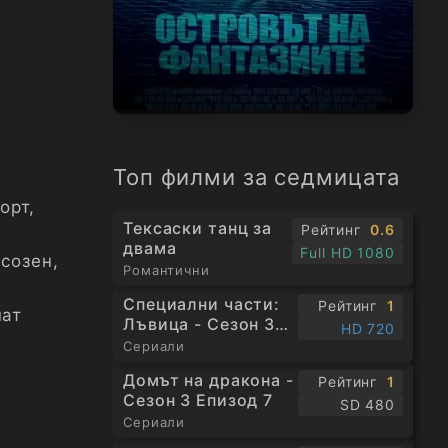
Топ филми за седмицата
орт,
Тексаски танц за
Рейтинг
0.6
двама
Full HD 1080
созен,
Романтични
Специални части:
Рейтинг
1
шат
Лъвица - Сезон 3
HD 720
Епизод 1
Сериали
Домът на дракона -
Рейтинг
1
Сезон 3 Епизод 7
SD 480
Сериали