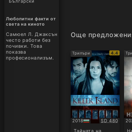
Български
Любопитни факти от
света на киното
Още предложени
Самюел Л. Джаксън
често работи без
почивки. Това
показва
IMDb
4.4
Трилъри
Тр
професионализъм.
рейтинг:
Качество:
2018
SD 480
20
БГ
Су
аудио
Тайната на
Н