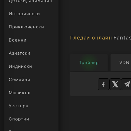
Детски, анимация
Исторически
Приключенски
Гледай онлайн
Fantas
Военни
Азиатски
Трейлър
VDN
Индийски
Изберете
Семейни
плейър
Мюзикъл
Уестърн
Спортни