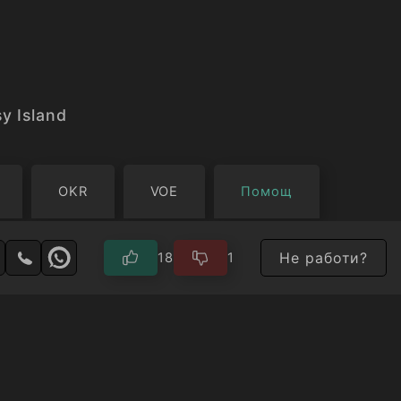
y Island
OKR
VOE
Помощ
Не работи?
18
1