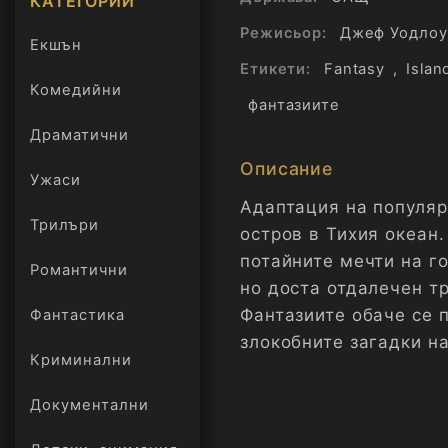
КАТЕГОРИИ
Режисьор:
Джеф Уодлоу
Екшън
Етикети:
Fantasy
,
Islan
Комедийни
фантазиите
Драматични
Описание
Ужаси
Адаптация на популяре
Трилъри
онлайн
остров в Тихия океан
потайните мечти на го
Романтични
но доста отдалечен тр
Фантазиите обаче се 
Фантастика
злокобните загадки на
Криминални
Документални