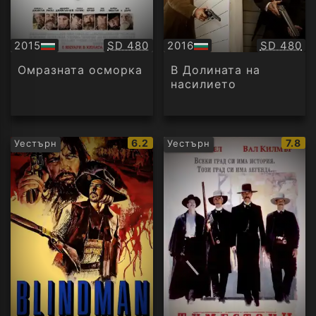
Качество:
Качество
2015
SD 480
2016
SD 480
БГ
БГ
аудио
аудио
Омразната осморка
В Долината на
насилието
IMDb
IMDb
6.2
7.8
Уестърн
Уестърн
рейтинг:
рейти