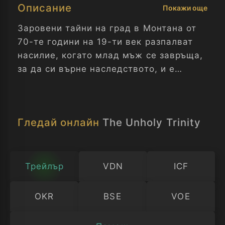
Описание
Покажи още
Заровени тайни на град в Монтана от
70-те години на 19-ти век разпалват
насилие, когато млад мъж се завръща,
за да си върне наследството, и е
хванат между шериф, решен да
поддържа реда, и мистериозен
непознат, решен да го унищожи.
Гледай онлайн
The Unholy Trinity
Трейлър
VDN
ICF
OKR
BSE
VOE