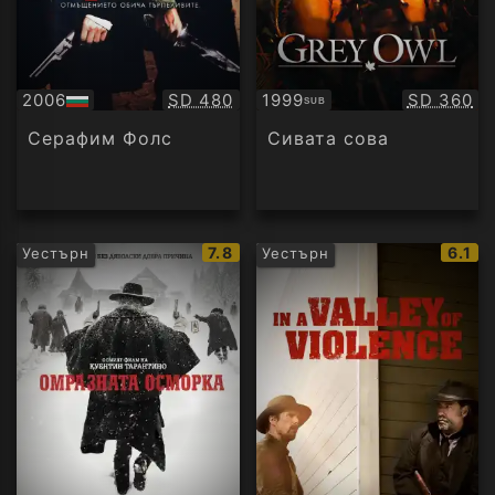
Качество:
Качество
2006
SD 480
1999
SD 360
SUB
БГ
Субтитри
аудио
Серафим Фолс
Сивата сова
IMDb
IMDb
7.8
6.1
Уестърн
Уестърн
рейтинг:
рейти