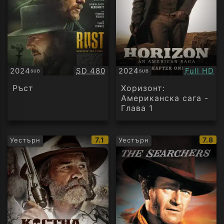
Качество:
Качество
2024
SD 480
2024
Full HD
SUB
SUB
Субтитри
Субтитри
Ръст
Хоризонт:
Американска сага -
Глава 1
IMDb
IMDb
7.1
7.8
Уестърн
Уестърн
рейтинг:
рейти