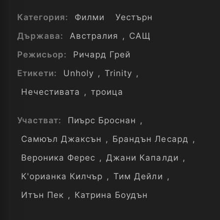
Категория:
Филми
Уестърн
Държава:
Австралия
,
САЩ
Режисьор:
Ричард Грей
Етикети:
Unholy
,
Trinity
,
Нечестивата
,
троица
Участват:
Пиърс Броснан
,
Самюъл Джаксън
,
Брандън Лесард
,
Вероника Ферес
,
Джани Капалди
,
К'орианка Килчър
,
Тим Дейли
,
Итън Пек
,
Катрина Боудън