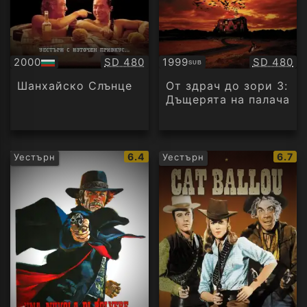
Качество:
Качество
2000
SD 480
1999
SD 480
SUB
БГ
Субтитри
аудио
Шанхайско Слънце
От здрач до зори 3:
Дъщерята на палача
IMDb
IMDb
6.4
6.7
Уестърн
Уестърн
рейтинг:
рейти