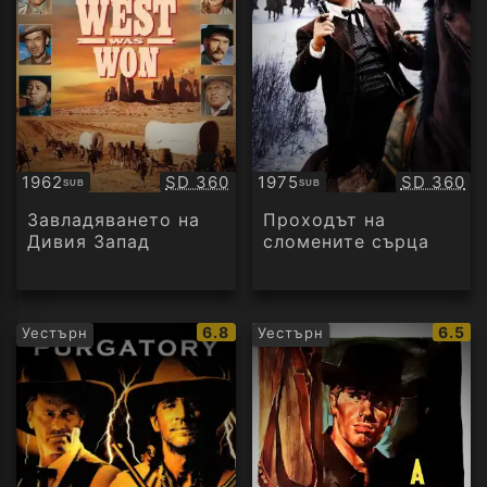
Качество:
Качество
1962
SD 360
1975
SD 360
SUB
SUB
Субтитри
Субтитри
Завладяването на
Проходът на
Дивия Запад
сломените сърца
IMDb
IMDb
6.8
6.5
Уестърн
Уестърн
рейтинг:
рейти