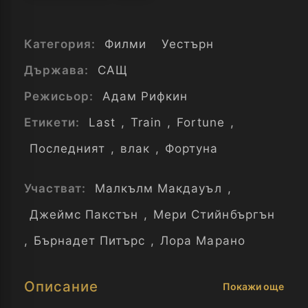
Категория:
Филми
Уестърн
Държава:
САЩ
Режисьор:
Адам Рифкин
Етикети:
Last
,
Train
,
Fortune
,
Последният
,
влак
,
Фортуна
Участват:
Малкълм Макдауъл
,
Джеймс Пакстън
,
Мери Стийнбъргън
,
Бърнадет Питърс
,
Лора Марано
Описание
Покажи още