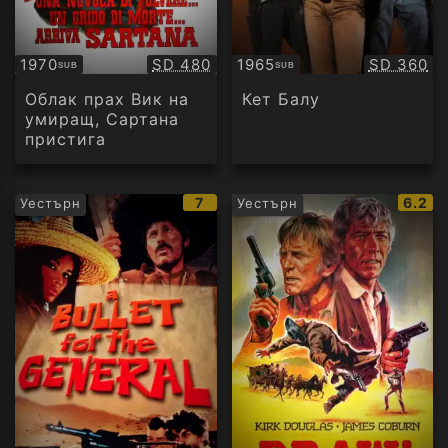
Качество:
Качество
1970
SD 480
1965
SD 360
SUB
SUB
Субтитри
Субтитри
Облак прах Вик на
Кет Балу
умиращ, Сартана
пристига
IMDb
IMDb
7
6.2
Уестърн
Уестърн
рейтинг:
рейти