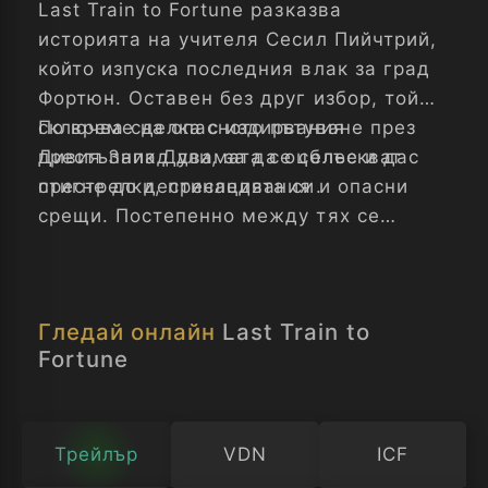
Last Train to Fortune разказва
историята на учителя Сесил Пийчтрий,
който изпуска последния влак за град
Фортюн. Оставен без друг избор, той
сключва сделка с издирвания
По време на опасното пътуване през
престъпник Дули, за да оцелее и да
Дивия Запад двамата се сблъскват с
стигне до дестинацията си.
престрелки, преследвания и опасни
срещи. Постепенно между тях се
формира крехко и неочаквано
приятелство, което се развива на фона
на насилие, морални избори и сблъсък
Гледай онлайн
Last Train to
между образование и престъпност.
Fortune
Трейлър
VDN
ICF