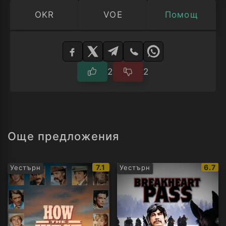
OKR
VOE
Помощ
Изберете
плейър
2
2
Още предложения
IMDb
IMDb
7.1
6.7
Уестърн
Уестърн
рейтинг:
рейти