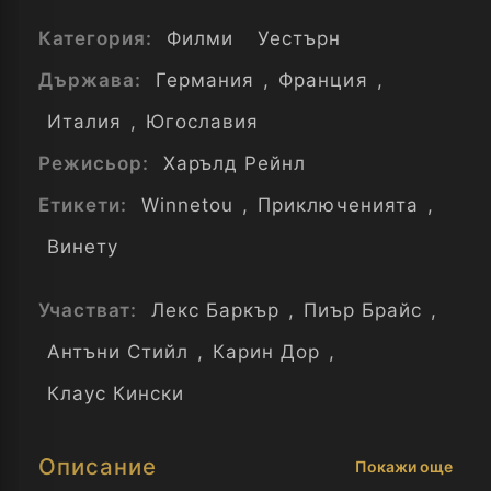
Категория:
Филми
Уестърн
Държава:
Германия
,
Франция
,
Италия
,
Югославия
Режисьор:
Харълд Рейнл
Етикети:
Winnetou
,
Приключенията
,
Винету
Участват:
Лекс Баркър
,
Пиър Брайс
,
Антъни Стийл
,
Карин Дор
,
Клаус Кински
Описание
Покажи още