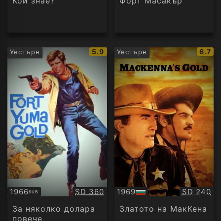
Кой знае?
Форт Масакър
IMDb
IMDb
5.9
6.7
Уестърн
Уестърн
рейтинг:
рейти
Качество:
Качество
1966
SD 360
1969
SD 240
SUB
Субтитри
БГ
аудио
За няколко долара
Златото на МакКена
повече