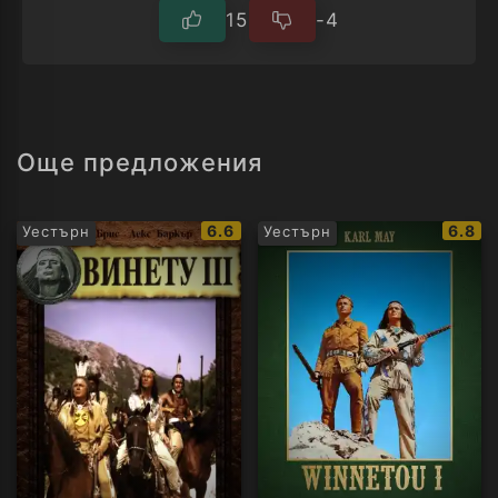
15
-4
Още предложения
IMDb
IMDb
6.6
6.8
Уестърн
Уестърн
рейтинг:
рейти