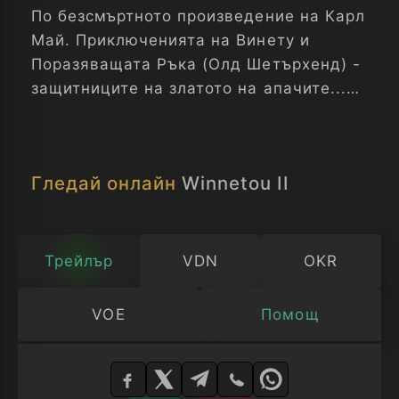
По безсмъртното произведение на Карл
Май. Приключенията на Винету и
Поразяващата Ръка (Олд Шетърхенд) -
защитниците на златото на апачите...
Приключенията на Винету - Част 2
Гледай онлайн
Winnetou II
Трейлър
VDN
OKR
VOE
Помощ
Изберете
плейър