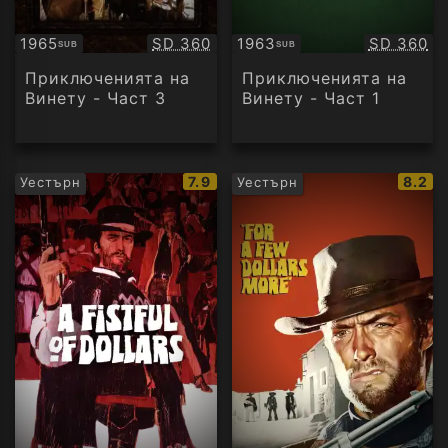
Качество:
Качество
1965
SD 360
1963
SD 360
SUB
SUB
Субтитри
Субтитри
Приключенията на
Приключенията на
Винету - Част 3
Винету - Част 1
IMDb
IMDb
7.9
8.2
Уестърн
Уестърн
рейтинг:
рейти