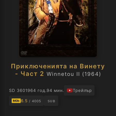
Приключенията на Винету
- Част 2
Winnetou II (1964)
SD 360
1964 год.
94 мин.
Трейлър
6.5
/ 4005
IMDb
SUB