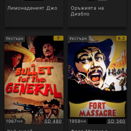
Субтитри
Субтитри
Лимонаденият Джо
Оръжията на
Диабло
IMDb
IMDb
7
6.2
Уестърн
Уестърн
рейтинг:
рейти
Качество:
Качество
1967
SD 480
1958
SD 360
SUB
SUB
Субтитри
Субтитри