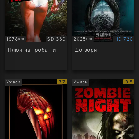
Качество:
Качество
1978
SD 360
2025
HD 720
SUB
SUB
Субтитри
Субтитри
Плюя на гроба ти
До зори
IMDb
IMDb
7.7
3.5
Ужаси
Ужаси
рейтинг:
рейти