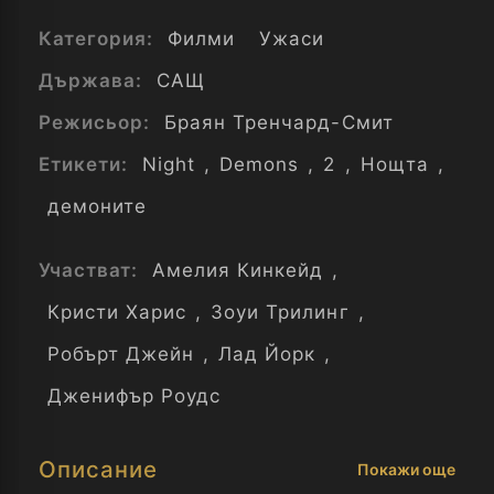
Категория:
Филми
Ужаси
Държава:
САЩ
Режисьор:
Браян Тренчард-Смит
Етикети:
Night
,
Demons
,
2
,
Нощта
,
демоните
Участват:
Амелия Кинкейд
,
Кристи Харис
,
Зоуи Трилинг
,
Робърт Джейн
,
Лад Йорк
,
Дженифър Роудс
Описание
Покажи още