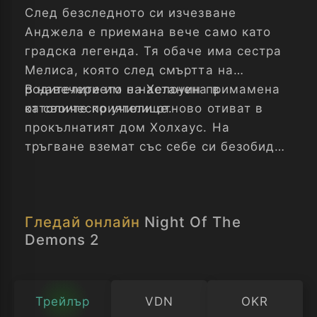
След безследното си изчезване
Анджела е приемана вече само като
градска легенда. Тя обаче има сестра
Мелиса, която след смъртта на
родителите им е настанена в
В навечерието на Хелоуин примамена
католическо училище.
от своите приятели отново отиват в
прокълнатият дом Холхаус. На
тръгване вземат със себе си безобиден
предмет от къщата, в който успява да
се всели демонът на Анджела. И
кошмарът започва отново...
Гледай онлайн
Night Of The
Demons 2
Трейлър
VDN
OKR