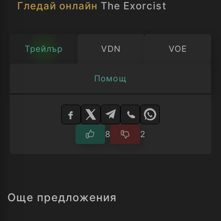
Гледай онлайн
The Exorcist
филм едни от най-добрите си роли.
Трейлър
VDN
VOE
Помощ
Изберете
плейър
8
2
Още предложения