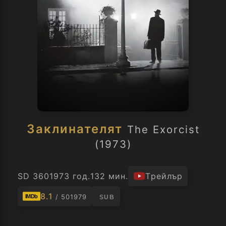
Заклинателят
The Exorcist
(1973)
SD 360
1973 год.
132 мин.
Трейлър
8.1
/ 501979
IMDb
SUB