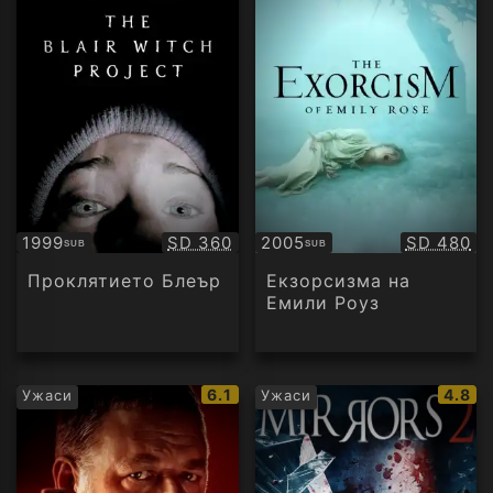
Качество:
Качество
1999
SD 360
2005
SD 480
SUB
SUB
Субтитри
Субтитри
Проклятието Блеър
Екзорсизма на
Емили Роуз
IMDb
IMDb
6.1
4.8
Ужаси
Ужаси
рейтинг:
рейти