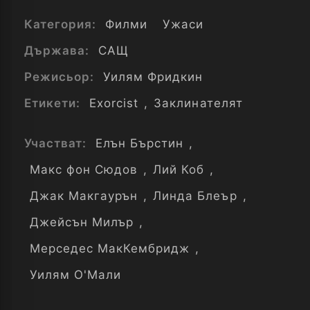
Категория:
Филми
Ужаси
Държава:
САЩ
Режисьор:
Уилям Фридкин
Етикети:
Exorcist
,
Заклинателят
Участват:
Елън Бърстин
,
Макс фон Сюдов
,
Лий Коб
,
Джак Макгаурън
,
Линда Блеър
,
Джейсън Милър
,
Мерседес МакКембридж
,
Уилям О'Мали