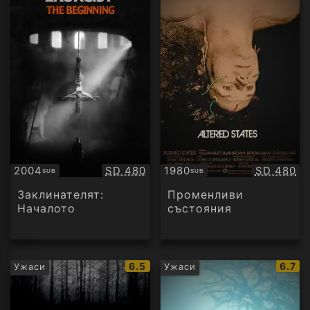
Качество:
Качество
2004
SD 480
1980
SD 480
SUB
SUB
Субтитри
Субтитри
Заклинателят:
Променливи
Началото
състояния
IMDb
IMDb
6.5
6.7
Ужаси
Ужаси
рейтинг:
рейти