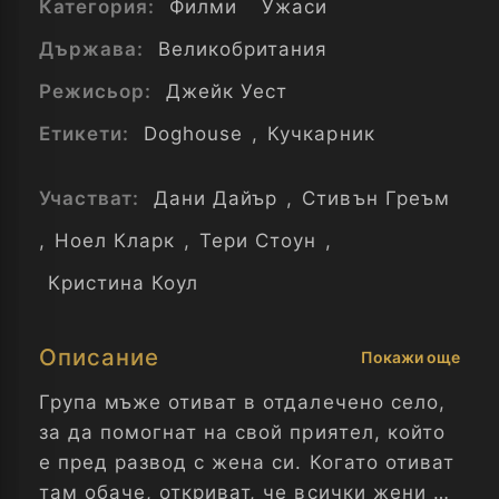
Категория:
Филми
Ужаси
Държава:
Великобритания
Режисьор:
Джейк Уест
Етикети:
Doghouse
,
Кучкарник
Участват:
Дани Дайър
,
Стивън Греъм
,
Ноел Кларк
,
Тери Стоун
,
Кристина Коул
Описание
Покажи още
Група мъже отиват в отдалечено село,
за да помогнат на свой приятел, който
е пред развод с жена си. Когато отиват
там обаче, откриват, че всички жени са