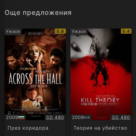
Още предложения
IMDb
IMDb
5.8
5.4
Ужаси
Ужаси
рейтинг:
рейти
Качество:
Качество
2009
SD 480
2009
SD 480
SUB
БГ
Субтитри
аудио
През коридора
Теория на убийство