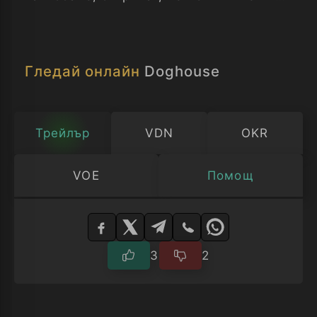
били заразени с вирус, който ги прави
мъжемразки.
Гледай онлайн
Doghouse
Трейлър
VDN
OKR
VOE
Помощ
Изберете
плейър
3
2