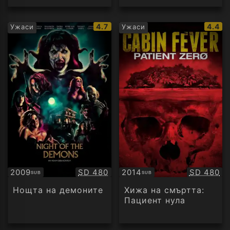
IMDb
IMDb
4.7
4.4
Ужаси
Ужаси
рейтинг:
рейти
Качество:
Качество
2009
SD 480
2014
SD 480
SUB
SUB
Субтитри
Субтитри
Нощта на демоните
Хижа на смъртта:
Пациент нула