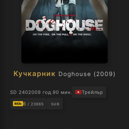
Кучкарник
Doghouse (2009)
SD 240
2009 год.
90 мин.
Трейлър
6
/ 23665
IMDb
SUB