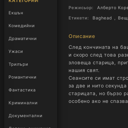
КАТЕГОРИИ
Режисьор:
Алберто Кор
Екшън
Етикети:
Baghead
,
Вещ
Комедийни
Описание
Драматични
След кончината на ба
Ужаси
и скоро след това раз
зловеща старица, при
Трилъри
онлайн
нашия свят.
Романтични
Сеансите си имат стр
за две и нито секунда
Фантастика
старицата, но бързо р
особено ако не спазва
Криминални
Документални