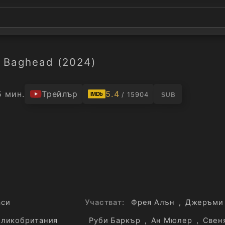
Baghead (2024)
5 мин.
Трейлър
5.4
/ 15904
IMDb
SUB
аси
Участват:
Фрея Алън
,
Джеръми
еликобритания
Руби Баркър
,
Ан Мюлер
,
Свен