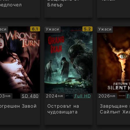
редпочел
Блеър
IMDb
IMDb
6.1
5.2
аси
Ужаси
Ужаси
рейтинг:
рейтинг:
Качество:
Качество:
К
03
SD 480
2024
Full HD
2026
F
SUB
SUB
SUB
бтитри
Субтитри
Субтитри
огрешен Завой
Островът на
Завръщане 
чудовищата
Сайлънт Хи