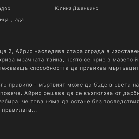
едор
Юлика Дженкинс
ица
,
ада
ща й, Айрис наследява стара сграда в изоставе
крива мрачната тайна, която се крие в мазето й
тежаваща способността да привиква мъртъвцит
ого правило - мъртвият може да бъде в света н
 повече. Айрис решава да се възползва от дарб
азбира, че това няма да остане без последствия
 правилата...