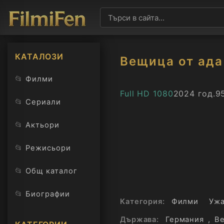
КАТАЛОЗИ
Вещица от ада
📂
Филми
Full HD 1080
2024 год.
9
📂
Сериали
📂
Актьори
📂
Режисьори
📂
Общ каталог
📂
Биографии
Категория:
Филми
Уж
Държава:
Германия
,
В