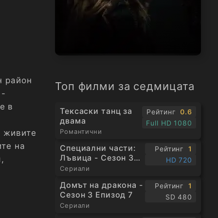
н район
Топ филми за седмицата
 -
е в
Тексаски танц за
Рейтинг
0.6
двама
Full HD 1080
Романтични
а живите
ите на
Специални части:
Рейтинг
1
Лъвица - Сезон 3
,
HD 720
Епизод 1
Сериали
Домът на дракона -
Рейтинг
1
Сезон 3 Епизод 7
SD 480
Сериали