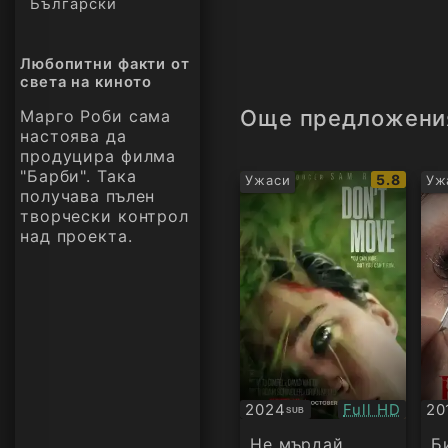
Български
Любопитни факти от
света на киното
Още предложени
Марго Роби сама
настоява да
продуцира филма
"Барби". Така
IMDb
5.8
Ужаси
Уж
получава пълен
рейтинг:
творчески контрол
над проекта.
Качество:
2024
Full HD
20
SUB
Субтитри
Су
Не мърдай
Б