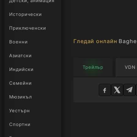
Детски, анимация
Исторически
Приключенски
Гледай онлайн
Baghe
Военни
Азиатски
Трейлър
VDN
Индийски
Изберете
Семейни
плейър
Мюзикъл
Уестърн
Спортни