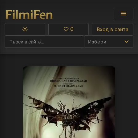
0
Вход в сайта
Превключване
Любими
между
Избери
тъмна
и
светла
тема
Ф
С
А
Р
C