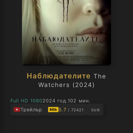
Наблюдателите
The
Watchers (2024)
Full HD 1080
2024 год.
102 мин.
Трейлър
5.7
/ 72421
IMDb
SUB