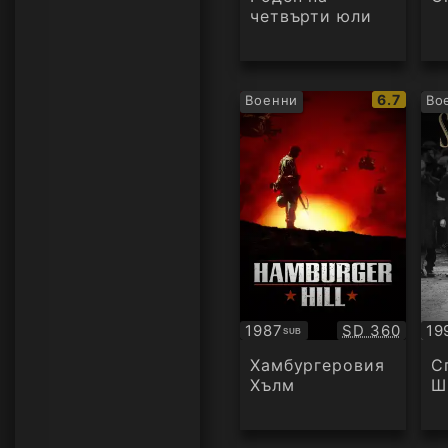
четвърти юли
IMDb
6.7
Военни
Во
рейтинг:
Качество:
1987
SD 360
19
SUB
Субтитри
Су
Хамбургеровия
С
Хълм
Ш