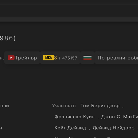
1986)
н.
Трейлър
8
По реални съб
/ 475157
IMDb
енни
Участват:
Том Беринджър
,
Франческо Куин
,
Джон С. МакГ
н
Кейт Дейвид
,
Дейвид Нейдорф