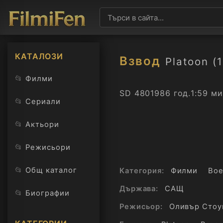
КАТАЛОЗИ
Взвод
Platoon (
📂
Филми
SD 480
1986 год.
1:59 ми
📂
Сериали
📂
Актьори
📂
Режисьори
📂
Общ каталог
Категория:
Филми
Во
Държава:
САЩ
📂
Биографии
Режисьор:
Оливър Стоу