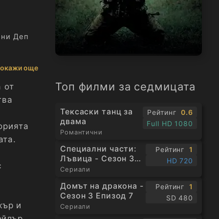
ни Деп
окажи още
Топ филми за седмицата
 от
гва
Тексаски танц за
Рейтинг
0.6
двама
Full HD 1080
орията
Романтични
ата.
Специални части:
Рейтинг
1
Лъвица - Сезон 3
HD 720
с
Епизод 1
Сериали
Домът на дракона -
Рейтинг
1
Сезон 3 Епизод 7
SD 480
жър и
Сериали
ейлър,