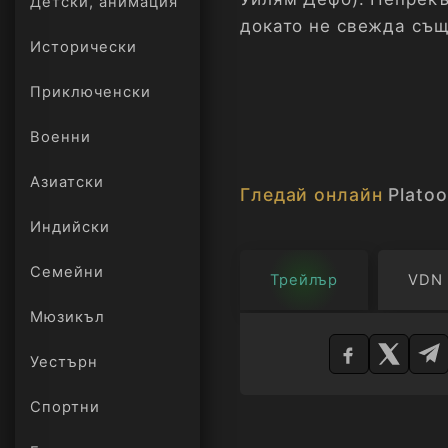
Детски, анимация
докато не свежда същ
Исторически
собствения му живот.
Приключенски
Военни
Азиатски
Гледай онлайн
Plato
Индийски
Семейни
Трейлър
VDN
Мюзикъл
Изберете
плейър
Уестърн
Спортни