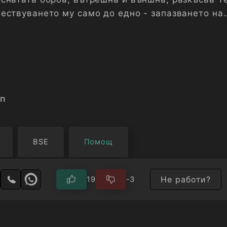
ествуването му само до едно - запазването на
on
BSE
Помощ
Не работи?
19
-3