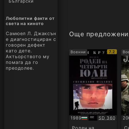
Български
Любопитни факти от
света на киното
Още предложени
Самюел Л. Джаксън
е диагностициран с
говорен дефект
като дете.
IMDb
7.2
Военни
Во
Актьорството му
рейтинг:
помага да го
преодолее.
Качество:
1989
SD 360
20
БГ
Су
аудио
Роден на
С