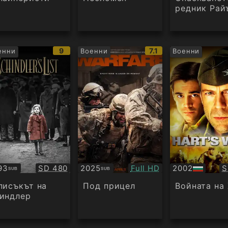
редник Рай
IMDb
IMDb
9
7.1
енни
Военни
Военни
рейтинг:
рейтинг:
Качество:
Качество:
К
93
SD 480
2025
Full HD
2002
S
SUB
SUB
бтитри
Субтитри
БГ
аудио
писъкът на
Под прицел
Войната на
индлер