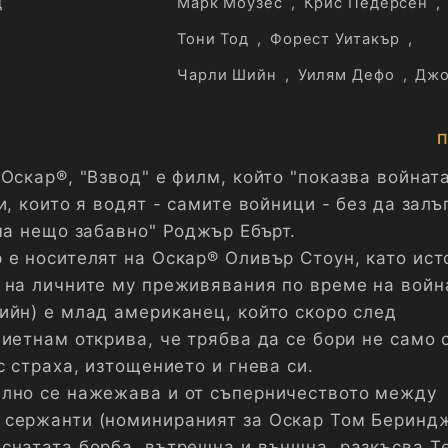
д
Марк Моузес
,
Крис Педерсен
,
Тони Тод
,
Форест Уитакър
,
Чарли Шийн
,
Уилям Дефо
,
Джо
П
Оскар®, "Взвод" е филм, който "показва войната
и, които я водят - самите войници - без да залъ
ма нещо забавно" Роджър Ебърт.
 е носителят на Оскар® Оливър Стоун, като ист
 на личните му преживявания по време на войн
ийн) е млад американец, който скоро след
иетнам открива, че трябва да се бори не само 
с страха, изтощението и гнева си.
лно се нажежава и от съперничеството между
 сержанти (номинираният за Оскар Том Беринд
снатата борба, вътрешна и външна, разкъсва Т