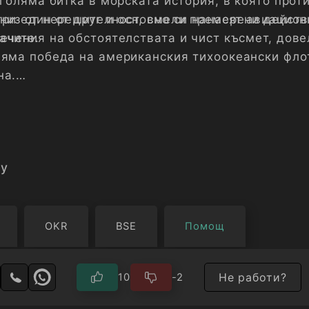
 голяма битка в морската история, в която прот
три един от друг и основно си нанасят авиацион
 низ от нерешителност, смели премерени действ
ачите.
течения на обстоятелствата и чист късмет, дове
ляма победа на американския тихоокеански фло
на.
и и имена във филма са историческа истина.
y
OKR
BSE
Помощ
Не работи?
10
-2