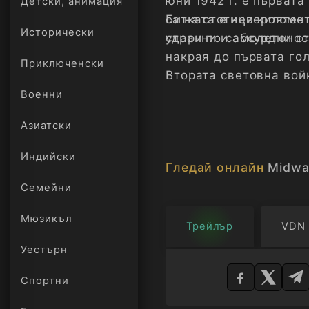
юни 1942 г. е първата
Детски, анимация
са на стотици киломе
Битката е невероятен
Исторически
удари по самолетонос
странни и абсурдни с
накрая до първата го
Приключенски
Втората световна вой
Всички събития, факт
Военни
Азиатски
Индийски
Гледай онлайн
Midwa
Семейни
Мюзикъл
Трейлър
VDN
Уестърн
Изберете
плейър
Спортни