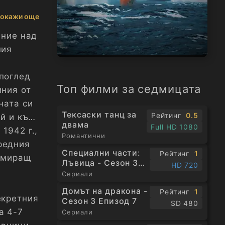
окажи още
ение над
ния
поглед
Топ филми за седмицата
иния от
ната си
Тексаски танц за
Рейтинг
0.5
ай и към
двама
Full HD 1080
1942 г.,
Романтични
редния
Специални части:
Рейтинг
1
намиращ
Лъвица - Сезон 3
HD 720
Епизод 1
Сериали
Домът на дракона -
Рейтинг
1
екретния
Сезон 3 Епизод 7
SD 480
а 4-7
Сериали