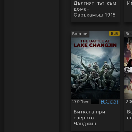
Дългият път към
И
дома-
Саръкамъш 1915
IMDb
5.5
Военни
Во
рейтинг:
Качество:
2021
HD 720
20
SUB
Субтитри
Су
Битката при
В
езерото
с
Чанджин