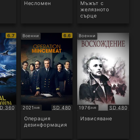
аудио
аудио
Несломен
Мъжът с
желязното
сърце
IMDb
IMDb
6.7
6.6
Военни
Военни
рейтинг:
рейтинг:
ачество:
Качество:
Качество:
D 360
2021
SD 480
1976
SD 480
SUB
SUB
Субтитри
Субтитри
Операция
Извисяване
дезинформация