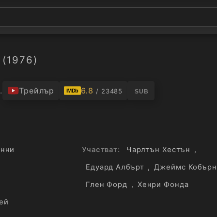
(1976)
.
Трейлър
6.8
/ 23485
IMDb
SUB
енни
Участват:
Чарлтън Хестън
,
Едуард Албърт
,
Джеймс Кобърн
Глен Форд
,
Хенри Фонда
ей