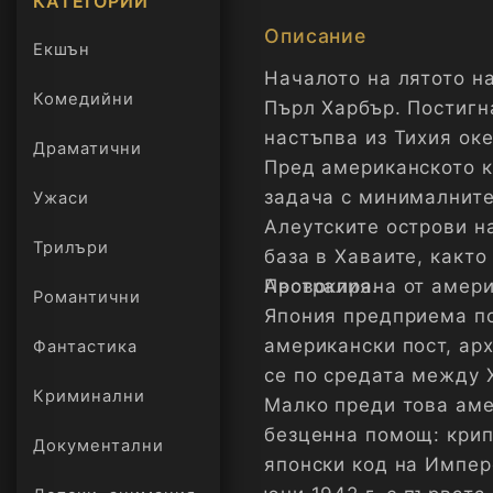
КАТЕГОРИИ
Описание
Екшън
Началото на лятото на
Комедийни
Пърл Харбър. Постигн
настъпва из Тихия оке
Драматични
Пред американското к
задача с минималните
Ужаси
Алеутските острови н
Трилъри
база в Хаваите, както
онлайн
Австралия.
Провокирана от америк
Романтични
Япония предприема по
американски пост, ар
Фантастика
се по средата между 
Криминални
Малко преди това аме
безценна помощ: крип
Документални
японски код на Импер