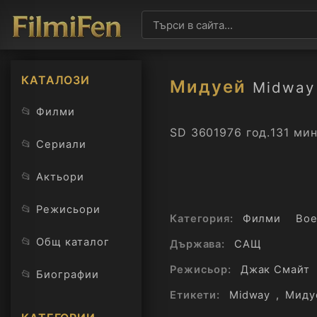
КАТАЛОЗИ
Мидуей
Midway 
📂
Филми
SD 360
1976 год.
131 мин
📂
Сериали
📂
Актьори
📂
Режисьори
Категория:
Филми
Во
📂
Общ каталог
Държава:
САЩ
Режисьор:
Джак Смайт
📂
Биографии
Етикети:
Midway
,
Миду