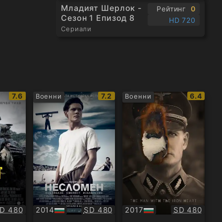
Младият Шерлок -
Рейтинг
0
Сезон 1 Епизод 8
HD 720
Сериали
IMDb
IMDb
IMDb
7.6
7.2
6.4
Военни
Военни
рейтинг:
рейтинг:
рейтинг
ачество:
Качество:
Качество:
D 480
2014
SD 480
2017
SD 480
БГ
БГ