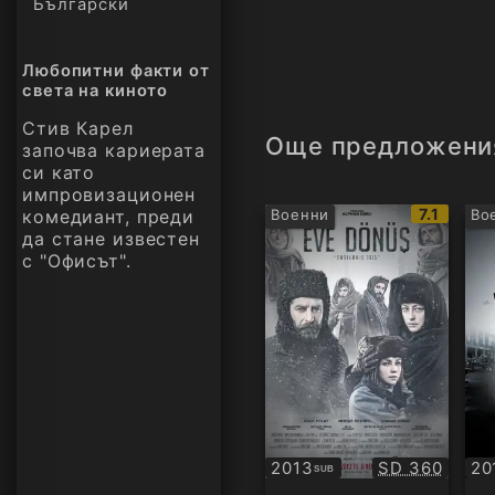
Български
Любопитни факти от
света на киното
Стив Карел
Още предложени
започва кариерата
си като
импровизационен
IMDb
7.1
комедиант, преди
Военни
Во
рейтинг:
да стане известен
с "Офисът".
Качество:
2013
SD 360
20
SUB
Субтитри
Су