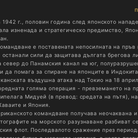
П
 1942 г., половин година след японското напад
ала изненада и стратегическо предимство, Япо
ан.
омандване е поставената непосилната на пръв 
 останали сили да защитава дългата брегова л
а север до Панамския канал на юг, полуразруше
 и да помага за спиране на японците в Индокит
анската въздушна атака над Токио на 18 април 
редната голяма операция - превземането на п
хипелага Мидуей (в превод: средата на пътя), 
Хаваите и Япония.
риканското командване получава неочаквана и
тографите на морското разузнаване разбиват с
ския флот. Последвалото сражение през период