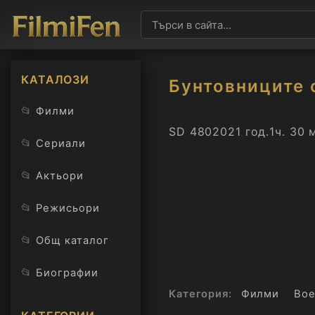
КАТАЛОЗИ
Бунтовниците 
📂
Филми
SD 480
2021 год.
1ч. 30 
📂
Сериали
📂
Актьори
📂
Режисьори
📂
Общ каталог
📂
Биографии
Категория:
Филми
Во