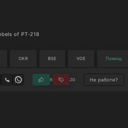
bels of PT-218
OKR
BSE
VOE
Помощ
Не работи?
9
20