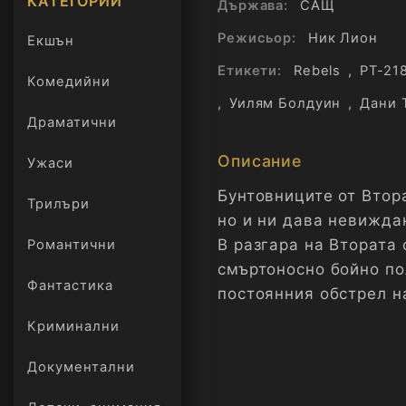
КАТЕГОРИИ
Държава:
САЩ
Режисьор:
Ник Лион
Екшън
Етикети:
Rebels
,
PT-21
Комедийни
,
Уилям Болдуин
,
Дани 
Драматични
Описание
Ужаси
Бунтовниците от Втор
Трилъри
онлайн
но и ни дава невиждан
В разгара на Втората
Романтични
смъртоносно бойно по
Фантастика
постоянния обстрел на
Криминални
Документални