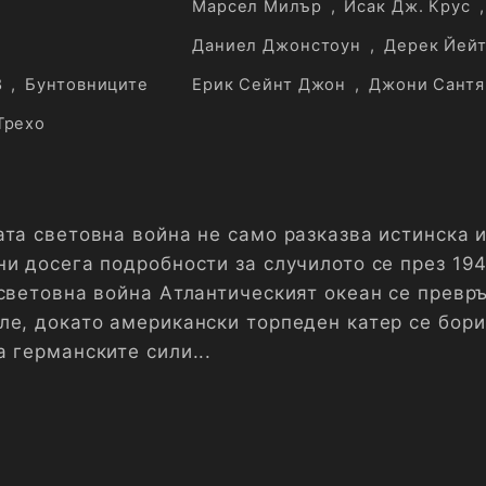
Марсел Милър
,
Исак Дж. Крус
,
Даниел Джонстоун
,
Дерек Йей
8
,
Бунтовниците
Ерик Сейнт Джон
,
Джони Сантя
Трехо
ата световна война не само разказва истинска 
и досега подробности за случилото се през 194
 световна война Атлантическият океан се превр
ле, докато американски торпеден катер се бор
 германските сили...