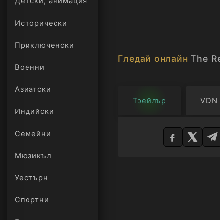
Детски, анимация
Исторически
Приключенски
Гледай онлайн
The Re
Военни
Азиатски
Трейлър
VDN
Индийски
Изберете
Семейни
плейър
Мюзикъл
Уестърн
Спортни