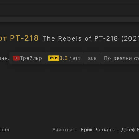
от PT-218
The Rebels of PT-218 (202
мин.
Трейлър
3.3
По реални с
/ 914
IMDb
SUB
енни
Участват:
Ерик Робъртс
,
Джеф 