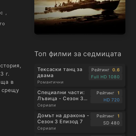
тс
,
го
Топ филми за седмицата
история,
Тексаски танц за
Рейтинг
0.6
3 г.
двама
Full HD 1080
ъща в
Романтични
и срещу
Специални части:
Рейтинг
1
Лъвица - Сезон 3
HD 720
Епизод 1
Сериали
Домът на дракона -
Рейтинг
1
Сезон 3 Епизод 7
SD 480
Сериали