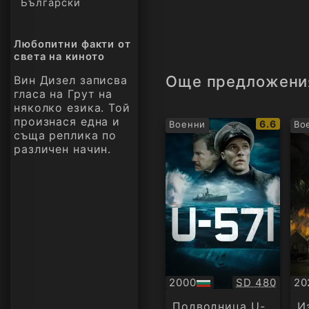
Български
Любопитни факти от
света на киното
Още предложени
Вин Дизел записва
гласа на Грут на
няколко езика. Той
произнася една и
IMDb
6.6
Военни
Во
съща реплика по
рейтинг:
различен начин.
Качество:
2000
SD 480
20
БГ
Су
аудио
Подводница U-
И