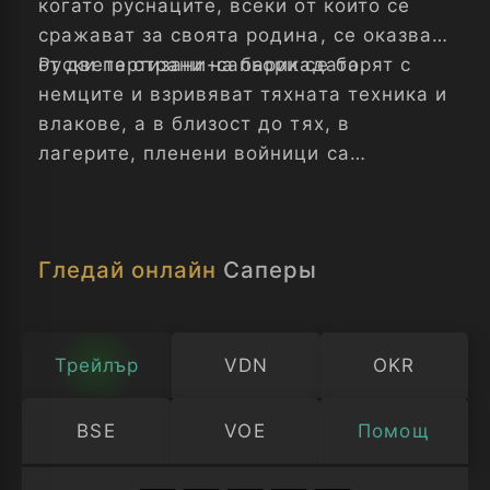
когато руснаците, всеки от които се
сражават за своята родина, се оказват
от двете страни на барикадата.
Руски партизани-сапьори се борят с
немците и взривяват тяхната техника и
влакове, а в близост до тях, в
лагерите, пленени войници са
принудени да работят за фашистите и
да ги обучават по сапьорно дело.
Гледай онлайн
Саперы
Трейлър
VDN
OKR
BSE
VOE
Помощ
Изберете