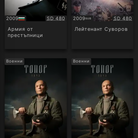
Качество:
Качество
2009
SD 480
2009
SD 480
SUB
БГ
Субтитри
аудио
Армия от
Лейтенант Суворов
престъпници
Военни
Военни