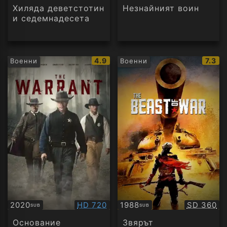
Хиляда деветстотин
Незнайният воин
и седемнадесета
IMDb
IMDb
4.9
7.3
Военни
Военни
рейтинг:
рейти
Качество:
Качество
2020
HD 720
1988
SD 360
SUB
SUB
Субтитри
Субтитри
Основание
Звярът