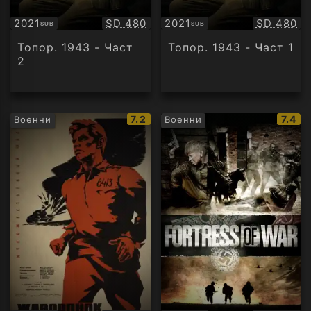
Качество:
Качество
2021
SD 480
2021
SD 480
SUB
SUB
Субтитри
Субтитри
Топор. 1943 - Част
Топор. 1943 - Част 1
2
IMDb
IMDb
7.2
7.4
Военни
Военни
рейтинг:
рейти