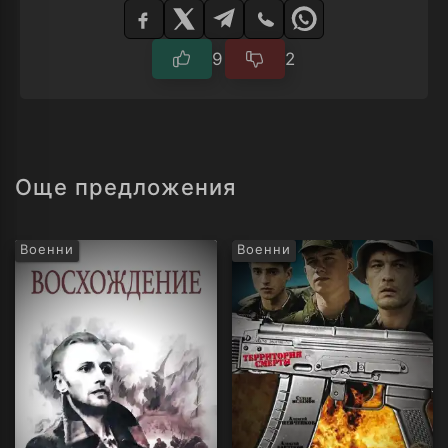
плейър
9
2
Още предложения
Военни
Военни