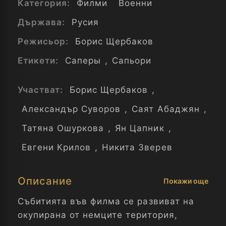
Категория:
Филми
Военни
Държава:
Русия
Режисьор:
Борис Щербаков
Етикети:
Саперы
,
Сапьори
Участват:
Борис Щербаков
,
Александър Суворов
,
Саят Абаджян
,
Татяна Ошуркова
,
Ян Цапник
,
Евгени Крилов
,
Никита Зверев
Описание
Покажи още
Събитията във филма се развиват на
окупирана от немците територия,