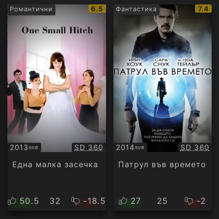
IMDb
IMDb
6.5
7.4
Романтични
Фантастика
рейтинг:
рейти
Качество:
Качество
2013
SD 360
2014
SD 360
SUB
SUB
Субтитри
Субтитри
Една малка засечка
Патрул във времето
50.5
32
-18.5
27
25
-2