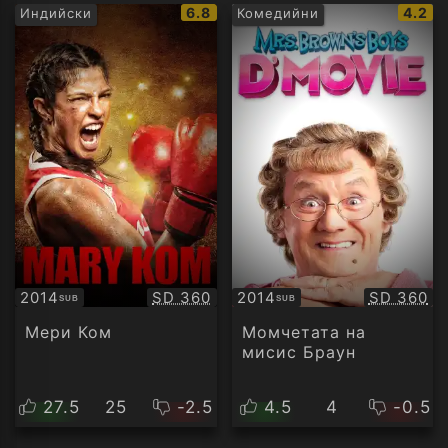
IMDb
IMDb
6.8
4.2
Индийски
Комедийни
рейтинг:
рейти
Качество:
Качество
2014
SD 360
2014
SD 360
SUB
SUB
Субтитри
Субтитри
Мери Ком
Момчетата на
мисис Браун
27.5
25
-2.5
4.5
4
-0.5