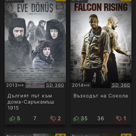
рейтинг:
рейти
Качество:
Качество
2013
SD 360
2014
SD 360
SUB
SUB
Субтитри
Субтитри
Дългият път към
Възходът на Сокола
дома-Саръкамъш
1915
5
7
2
35
36
1
IMDb
IMDb