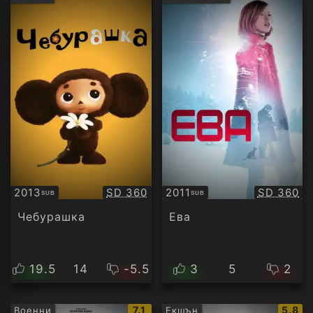
рейтинг:
рейти
Качество:
Качество
2013
SD 360
2011
SD 360
SUB
SUB
Субтитри
Субтитри
Чебурашка
Ева
19.5
14
-5.5
3
5
2
IMDb
IMDb
7.1
5.8
Военни
Екшън