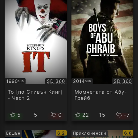
Качество:
Качество
1990
SD 360
2014
SD 360
SUB
SUB
Субтитри
Субтитри
То [по Стивън Кинг]
Момчетата от Абу-
- Част 2
Грейб
5
5
0
22
15
-7
IMDb
IMDb
6.2
6.6
Екшън
Приключенски
рейтинг:
рейти