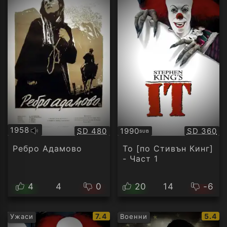
1958
Качество:
Качество
SD 480
1990
SD 360
SUB
Оригинално
Субтитри
аудио
Ребро Адамово
То [по Стивън Кинг]
- Част 1
4
4
0
20
14
-6
IMDb
IMDb
7.4
5.4
Ужаси
Военни
рейтинг:
рейти