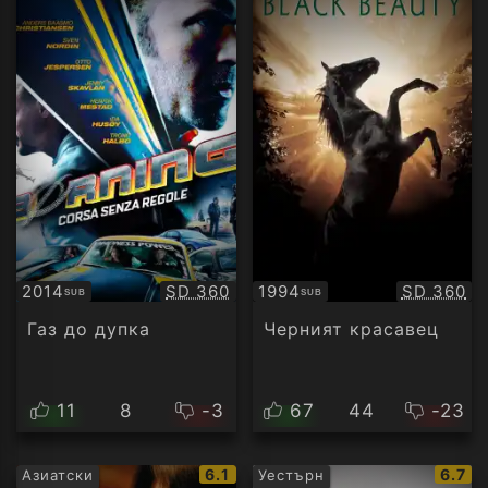
Качество:
Качество
2014
SD 360
1994
SD 360
SUB
SUB
Субтитри
Субтитри
Газ до дупка
Черният красавец
11
8
-3
67
44
-23
IMDb
IMDb
6.1
6.7
Азиатски
Уестърн