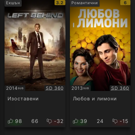
IMDb
IMD
3.2
6
Екшън
Романтични
рейтинг:
рейт
Качество:
Качество
2014
SD 360
2013
SD 360
SUB
SUB
Субтитри
Субтитри
Изоставени
Любов и лимони
98
66
-32
39
24
-15