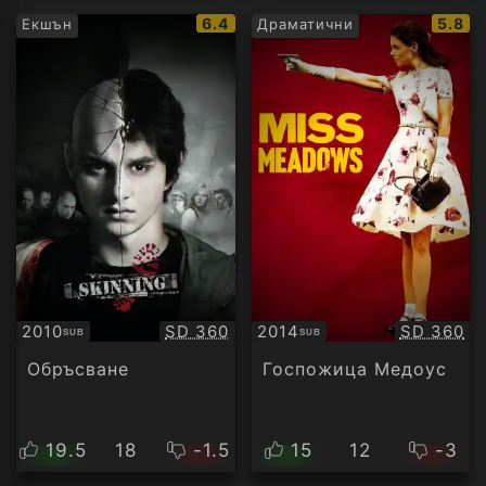
IMDb
IMDb
6.4
5.8
Екшън
Драматични
рейтинг:
рейти
Качество:
Качество
2010
SD 360
2014
SD 360
SUB
SUB
Субтитри
Субтитри
Обръсване
Госпожица Медоус
19.5
18
-1.5
15
12
-3