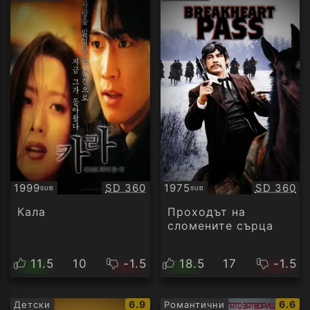
рейтинг:
рейти
Качество:
Качество
1999
SD 360
1975
SD 360
SUB
SUB
Субтитри
Субтитри
Кала
Проходът на
сломените сърца
11.5
10
-1.5
18.5
17
-1.5
IMDb
IMDb
6.9
6.6
Детски
Романтични