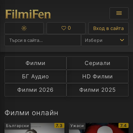
0
Вход в сайта
Превключване
Любими
между
Избери
тъмна
и
светла
тема
Филми
Сериали
Ф
БГ Аудио
HD Филми
С
Филми 2026
Филми 2025
А
Р
Филми онлайн
C
IMDb
IMDb
7.3
7.4
Български
Ужаси
рейтинг:
рейти