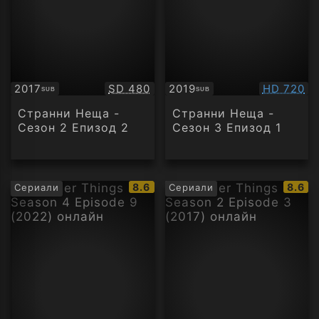
Качество:
Качество
2017
SD 480
2019
HD 720
SUB
SUB
Субтитри
Субтитри
Странни Неща -
Странни Неща -
Сезон 2 Епизод 2
Сезон 3 Епизод 1
IMDb
IMDb
8.6
8.6
Сериали
Сериали
рейтинг:
рейти