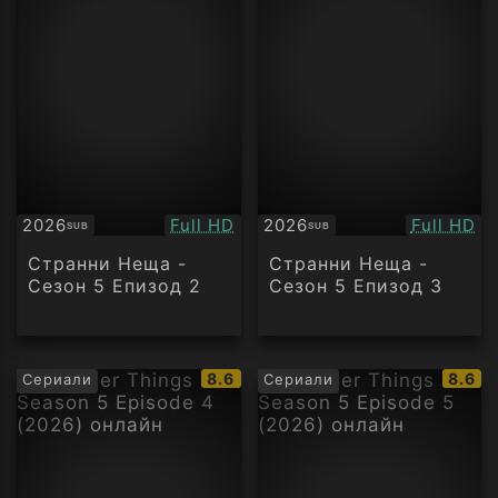
Качество:
Качество
2026
Full HD
2026
Full HD
SUB
SUB
Субтитри
Субтитри
Странни Неща -
Странни Неща -
Сезон 5 Епизод 2
Сезон 5 Епизод 3
IMDb
IMDb
8.6
8.6
Сериали
Сериали
рейтинг:
рейти