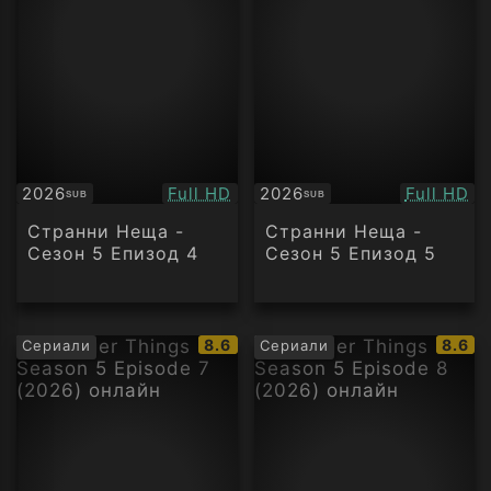
Качество:
Качество
2026
Full HD
2026
Full HD
SUB
SUB
Субтитри
Субтитри
Странни Неща -
Странни Неща -
Сезон 5 Епизод 4
Сезон 5 Епизод 5
IMDb
IMDb
8.6
8.6
Сериали
Сериали
рейтинг:
рейти