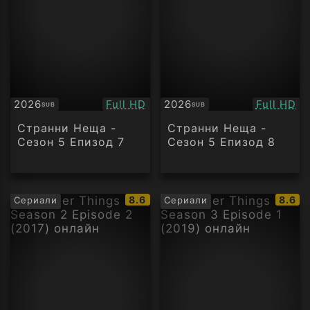
Качество:
Качество
2026
Full HD
2026
Full HD
SUB
SUB
Субтитри
Субтитри
Странни Неща -
Странни Неща -
Сезон 5 Епизод 7
Сезон 5 Епизод 8
IMDb
IMDb
8.6
8.6
Сериали
Сериали
рейтинг:
рейти