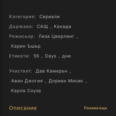
Категория:
Сериали
Държава:
САЩ
,
Канада
Режисьор:
Лиза Цверлинг
,
Карин Ъшър
Етикети:
56
,
Days
,
дни
Участват:
Дав Камерън
,
Аван Джогия
,
Дориан Мисик
,
Карла Соуза
Описание
Покажи още