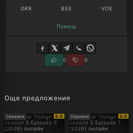
OKR
BSE
VOE
Помощ
Изберете
плейър
0
0
Още предложения
IMDb
IMDb
8.6
8.6
Сериали
Сериали
рейтинг:
рейти