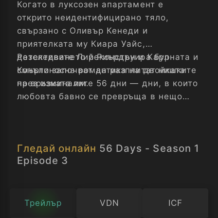
Когато в луксозен апартамент е
открито неидентифицирано тяло,
свързано с Оливър Кенеди и
приятелката му Киара Уайс,
детективите Лий Риърдън и Карл
Разследването реконструира бурната и
Конъли започват да разплитат нишките
смъртоносна романтика на двойката
на връзката им.
през изминалите 56 дни — дни, в които
любовта бавно се превръща в нещо
далеч по-опасно.
Гледай онлайн
56 Days - Season 1
Episode 3
Трейлър
VDN
ICF