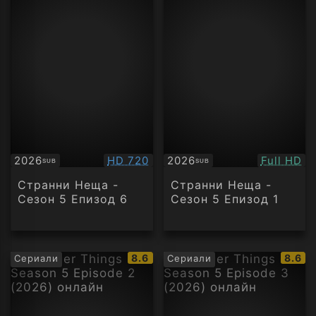
Качество:
Качество
2026
HD 720
2026
Full HD
SUB
SUB
Субтитри
Субтитри
Странни Неща -
Странни Неща -
Сезон 5 Епизод 6
Сезон 5 Епизод 1
IMDb
IMDb
8.6
8.6
Сериали
Сериали
рейтинг:
рейти