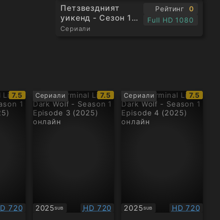
Петзвездният
Рейтинг
0
уикенд - Сезон 1
Full HD 1080
Епизод 4
Сериали
IMDb
IMDb
IMDb
7.5
7.5
7.5
Сериали
Сериали
рейтинг:
рейтинг:
рейтинг
ачество:
Качество:
Качество:
D 720
2025
HD 720
2025
HD 720
SUB
SUB
Субтитри
Субтитри