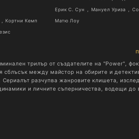
Ерик С. Сун
,
Мануел Уриза
,
Со
,
Кортни Кемп
Матю Лоу
езис
П
иминален трилър от създателите на "Power", фо
я сблъсък между майстор на обирите и детекти
 Сериалът разчупва жанровите клишета, изсле
динамики и личните съперничества, водещи до 