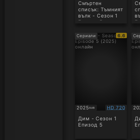
Смъртен
С
списък: Тъмният
с
вълк - Сезон 1
в
Епизод 5
Е
IMDb
6.6
Сериали
Се
рейтинг:
Качество:
2025
HD 720
20
SUB
Субтитри
Су
Дим - Сезон 1
Д
Епизод 5
Е