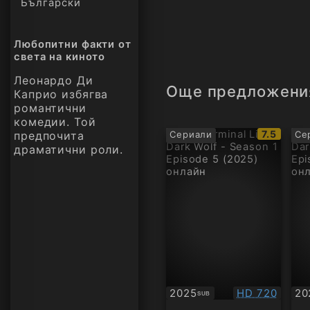
Български
Любопитни факти от
света на киното
Леонардо Ди
Още предложени
Каприо избягва
романтични
комедии. Той
IMDb
7.5
предпочита
Сериали
Се
рейтинг:
драматични роли.
Качество:
2025
HD 720
20
SUB
Субтитри
Су