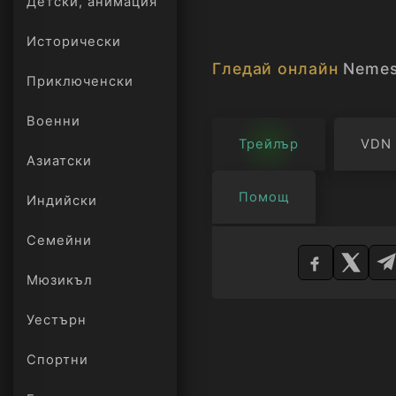
Детски, анимация
Исторически
Гледай онлайн
Nemesi
Приключенски
Военни
Трейлър
VDN
Азиатски
Помощ
Индийски
Изберете
Семейни
плейър
Мюзикъл
Уестърн
Спортни