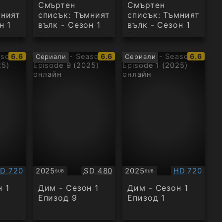
Смъртен
Смъртен
мният
списък: Тъмният
списък: Тъмният
н 1
вълк - Сезон 1
вълк - Сезон 1
Епизод 3
Епизод 4
IMDb
IMDb
IMDb
6.6
6.6
6.6
Сериали
Сериали
рейтинг:
рейтинг:
рейтинг
ачество:
Качество:
Качество:
D 720
2025
SD 480
2025
HD 720
SUB
SUB
Субтитри
Субтитри
 1
Дим - Сезон 1
Дим - Сезон 1
Епизод 9
Епизод 1