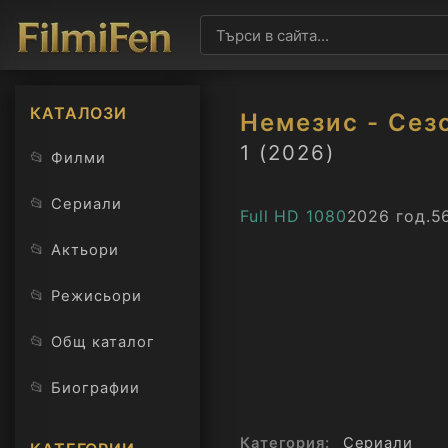
КАТАЛОЗИ
Немезис - Сезо
1 (2026)
📂
Филми
📂
Сериали
Full HD 1080
2026 год.
5
📂
Актьори
📂
Режисьори
📂
Общ каталог
📂
Биографии
Категория:
Сериали