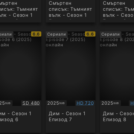
мъртен
Смъртен
Смъртен
писък: Тъмният
списък: Тъмният
списък: Тъ
ълк - Сезон 1
вълк - Сезон 1
вълк - Сезо
пизод 6
Епизод 1
Епизод 2
IMDb
IMDb
6.6
6.6
риали
Сериали
Сериали
рейтинг:
рейтинг:
Качество:
Качество:
К
25
SD 480
2025
HD 720
2025
H
SUB
SUB
SUB
бтитри
Субтитри
Субтитри
им - Сезон 1
Дим - Сезон 1
Дим - Сезон
пизод 6
Епизод 7
Епизод 8