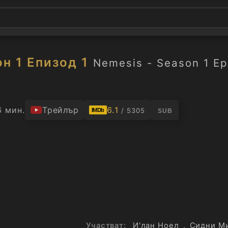
н 1 Епизод 1
Nemesis - Season 1 Ep
6 мин.
Трейлър
6.1
/ 5305
IMDb
SUB
Участват:
И'лан Ноел
,
Сидни М