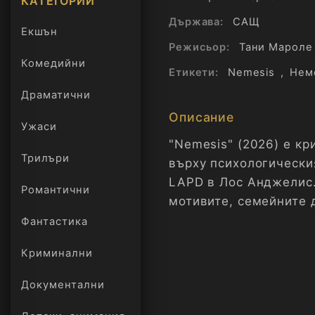
КАТЕГОРИИ
Държава:
САЩ
Екшън
Режисьор:
Тани Мароле
Комедийни
Етикети:
Nemesis
,
Нем
Драматични
Описание
Ужаси
"Nemesis" (2026) е кр
Трилъри
върху психологически
онлайн
LAPD в Лос Анджелис.
Романтични
мотивите, семейните 
залог.
Фантастика
Криминални
Документални