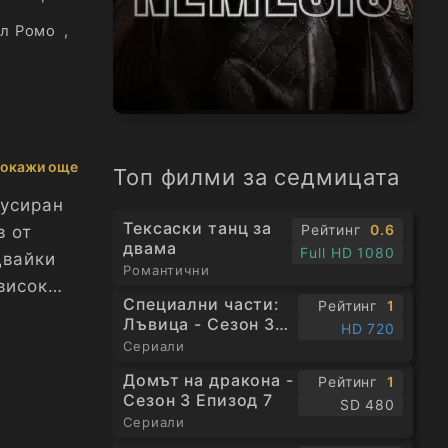
л Ромо
,
окажи още
Топ филми за седмицата
кусиран
Тексаски танц за
Рейтинг
0.6
в от
двама
Full HD 1080
двайки
Романтични
висок
Специални части:
Рейтинг
1
Лъвица - Сезон 3
HD 720
Епизод 1
Сериали
Домът на дракона -
Рейтинг
1
Сезон 3 Епизод 7
SD 480
Сериали