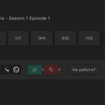
s - Season 1 Episode 1
ICF
OKR
BSE
VOE
Не работи?
0
0