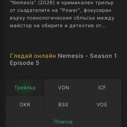
"Nemesis" (2026) е криминален трилър
от създателите на "Power", фокусиран
върху психологическия сблъсък между
майстор на обирите и детектив от
LAPD в Лос Анджелис. Сериалът
разчупва жанровите клишета,
изследвайки мотивите, семейните
Гледай онлайн
Nemesis - Season 1
динамики и личните съперничества,
Episode 5
водещи до висок залог.
Трейлър
VDN
ICF
OKR
BSE
VOE
Помощ