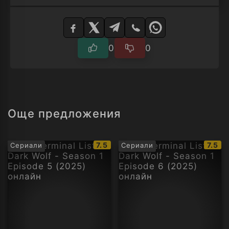
Изберете
плейър
0
0
Още предложения
IMDb
IMDb
7.5
7.5
Сериали
Сериали
рейтинг:
рейти