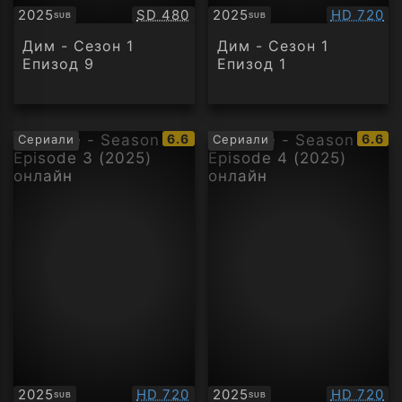
Качество:
Качество
2025
SD 480
2025
HD 720
SUB
SUB
Субтитри
Субтитри
Дим - Сезон 1
Дим - Сезон 1
Епизод 9
Епизод 1
IMDb
IMDb
6.6
6.6
Сериали
Сериали
рейтинг:
рейти
Качество:
Качество
2025
HD 720
2025
HD 720
SUB
SUB
Субтитри
Субтитри