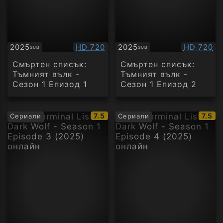
Качество:
Качество
2025
HD 720
2025
HD 720
SUB
SUB
Субтитри
Субтитри
Смъртен списък:
Смъртен списък:
Тъмният вълк -
Тъмният вълк -
Сезон 1 Епизод 1
Сезон 1 Епизод 2
IMDb
IMDb
7.5
7.5
Сериали
Сериали
рейтинг:
рейти