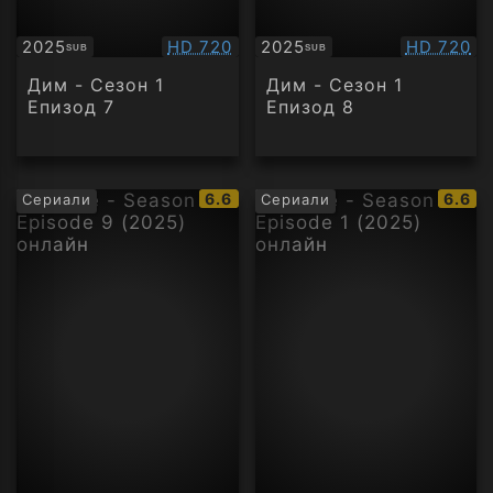
Качество:
Качество
2025
HD 720
2025
HD 720
SUB
SUB
Субтитри
Субтитри
Дим - Сезон 1
Дим - Сезон 1
Епизод 7
Епизод 8
IMDb
IMDb
6.6
6.6
Сериали
Сериали
рейтинг:
рейти