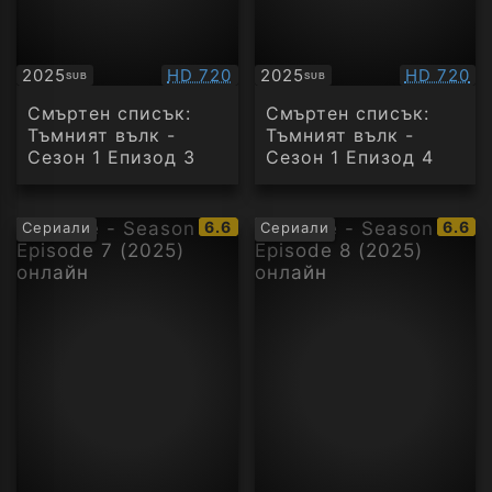
Качество:
Качество
2025
HD 720
2025
HD 720
SUB
SUB
Субтитри
Субтитри
Смъртен списък:
Смъртен списък:
Тъмният вълк -
Тъмният вълк -
Сезон 1 Епизод 3
Сезон 1 Епизод 4
IMDb
IMDb
6.6
6.6
Сериали
Сериали
рейтинг:
рейти