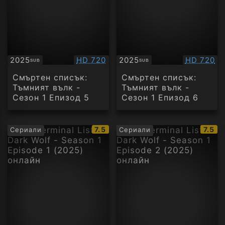
Качество:
Качество
2025
HD 720
2025
HD 720
SUB
SUB
Субтитри
Субтитри
Смъртен списък:
Смъртен списък:
Тъмният вълк -
Тъмният вълк -
Сезон 1 Епизод 5
Сезон 1 Епизод 6
IMDb
IMDb
7.5
7.5
Сериали
Сериали
рейтинг:
рейти