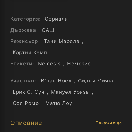
Категория:
Сериали
Държава:
САЩ
Режисьор:
Тани Мароле
,
Кортни Кемп
Етикети:
Nemesis
,
Немезис
Участват:
И'лан Ноел
,
Сидни Мичъл
,
Ерик С. Сун
,
Мануел Уриза
,
Сол Ромо
,
Матю Лоу
Описание
Покажи още